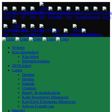
Nyheter
Köp säsongskort
Köp biljett
Biljettinformation
50/50-lotteri
Lagen
Damlag
Herrlag
Statistik
Ungdom
Bandy- & skridskoskola
Kalle Rosenbergs Minnescup
Karl-Erick Eckemarks Minnescup
Schysst Framtid cup
Matcher