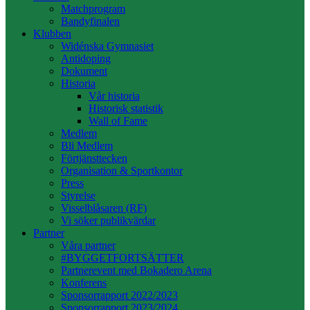
Matchprogram
Bandyfinalen
Klubben
Widénska Gymnasiet
Antidoping
Dokument
Historia
Vår historia
Historisk statistik
Wall of Fame
Medlem
Bli Medlem
Förtjänsttecken
Organisation & Sportkontor
Press
Styrelse
Visselblåsaren (RF)
Vi söker publikvärdar
Partner
Våra partner
#BYGGETFORTSÄTTER
Partnerevent med Bokadero Arena
Konferens
Sponsorrapport 2022/2023
Sponsorrapport 2023/2024