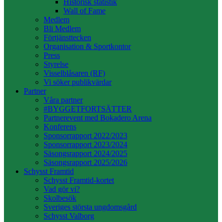
Historisk statistik
Wall of Fame
Medlem
Bli Medlem
Förtjänsttecken
Organisation & Sportkontor
Press
Styrelse
Visselblåsaren (RF)
Vi söker publikvärdar
Partner
Våra partner
#BYGGETFORTSÄTTER
Partnerevent med Bokadero Arena
Konferens
Sponsorrapport 2022/2023
Sponsorrapport 2023/2024
Säsongsrapport 2024/2025
Säsongsrapport 2025/2026
Schysst Framtid
Schysst Framtid-kortet
Vad gör vi?
Skolbesök
Sveriges största ungdomsgård
Schysst Valborg