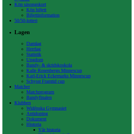
Köp säsongskort
Köp biljett
Biljettinformation
50/50-lotteri
Lagen
Damlag
Herrlag
Statistik
Ungdom
Bandy- & skridskoskola
Kalle Rosenbergs Minnescup
Karl-Erick Eckemarks Minnescup
Schysst Framtid cup
Matcher
Matchprogram
Bandyfinalen
Klubben
Widénska Gymnasiet
Antidoping
Dokument
Historia
Vår historia