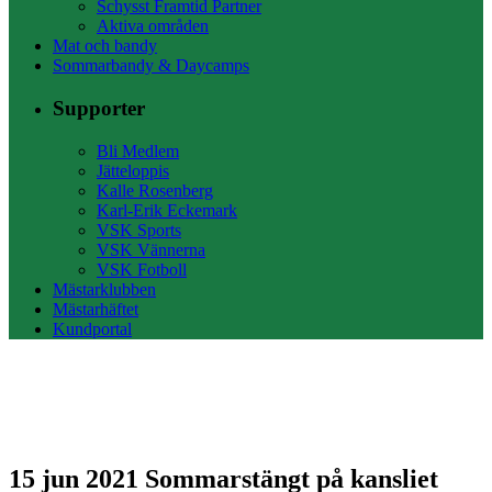
Schysst Framtid Partner
Aktiva områden
Mat och bandy
Sommarbandy & Daycamps
Supporter
Bli Medlem
Jätteloppis
Kalle Rosenberg
Karl-Erik Eckemark
VSK Sports
VSK Vännerna
VSK Fotboll
Mästarklubben
Mästarhäftet
Kundportal
15 jun 2021
Sommarstängt på kansliet