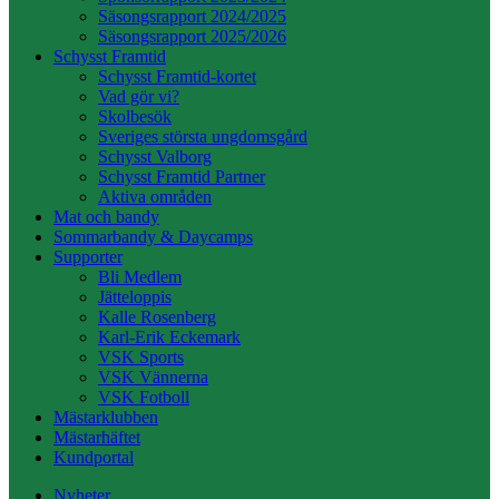
Säsongsrapport 2024/2025
Säsongsrapport 2025/2026
Schysst Framtid
Schysst Framtid-kortet
Vad gör vi?
Skolbesök
Sveriges största ungdomsgård
Schysst Valborg
Schysst Framtid Partner
Aktiva områden
Mat och bandy
Sommarbandy & Daycamps
Supporter
Bli Medlem
Jätteloppis
Kalle Rosenberg
Karl-Erik Eckemark
VSK Sports
VSK Vännerna
VSK Fotboll
Mästarklubben
Mästarhäftet
Kundportal
Nyheter