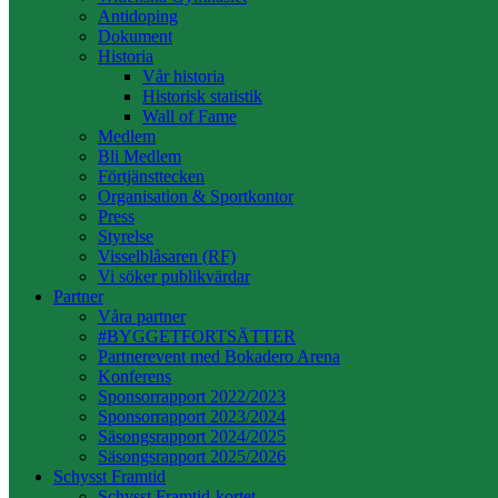
Antidoping
Dokument
Historia
Vår historia
Historisk statistik
Wall of Fame
Medlem
Bli Medlem
Förtjänsttecken
Organisation & Sportkontor
Press
Styrelse
Visselblåsaren (RF)
Vi söker publikvärdar
Partner
Våra partner
#BYGGETFORTSÄTTER
Partnerevent med Bokadero Arena
Konferens
Sponsorrapport 2022/2023
Sponsorrapport 2023/2024
Säsongsrapport 2024/2025
Säsongsrapport 2025/2026
Schysst Framtid
Schysst Framtid-kortet