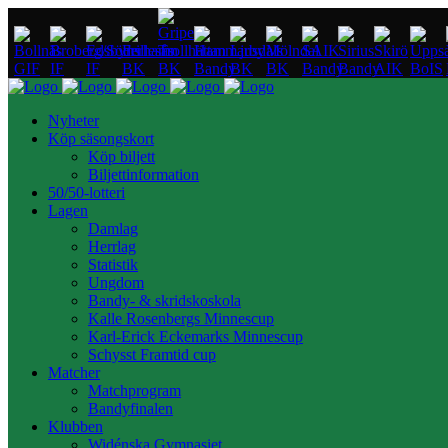
Nyheter
Köp säsongskort
Köp biljett
Biljettinformation
50/50-lotteri
Lagen
Damlag
Herrlag
Statistik
Ungdom
Bandy- & skridskoskola
Kalle Rosenbergs Minnescup
Karl-Erick Eckemarks Minnescup
Schysst Framtid cup
Matcher
Matchprogram
Bandyfinalen
Klubben
Widénska Gymnasiet