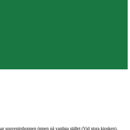
har souvenirshoppen öppen på vanliga stället (Vid stora kiosken).