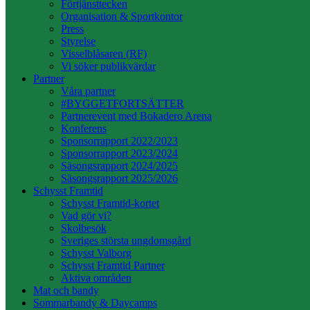
Förtjänsttecken
Organisation & Sportkontor
Press
Styrelse
Visselblåsaren (RF)
Vi söker publikvärdar
Partner
Våra partner
#BYGGETFORTSÄTTER
Partnerevent med Bokadero Arena
Konferens
Sponsorrapport 2022/2023
Sponsorrapport 2023/2024
Säsongsrapport 2024/2025
Säsongsrapport 2025/2026
Schysst Framtid
Schysst Framtid-kortet
Vad gör vi?
Skolbesök
Sveriges största ungdomsgård
Schysst Valborg
Schysst Framtid Partner
Aktiva områden
Mat och bandy
Sommarbandy & Daycamps