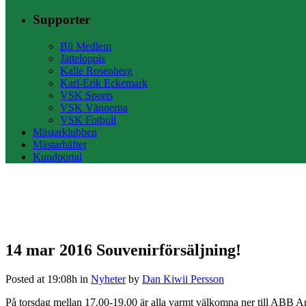
Supporter
Bli Medlem
Jätteloppis
Kalle Rosenberg
Karl-Erik Eckemark
VSK Sports
VSK Vännerna
VSK Fotboll
Mästarklubben
Mästarhäftet
Kundportal
14 mar 2016
Souvenirförsäljning!
Posted at 19:08h
in
Nyheter
by
Dan Kiwii Persson
På torsdag mellan 17.00-19.00 är alla varmt välkomna ner till ABB Aren