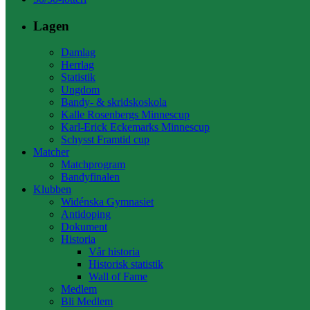
Lagen
Damlag
Herrlag
Statistik
Ungdom
Bandy- & skridskoskola
Kalle Rosenbergs Minnescup
Karl-Erick Eckemarks Minnescup
Schysst Framtid cup
Matcher
Matchprogram
Bandyfinalen
Klubben
Widénska Gymnasiet
Antidoping
Dokument
Historia
Vår historia
Historisk statistik
Wall of Fame
Medlem
Bli Medlem