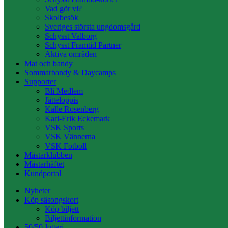
Vad gör vi?
Skolbesök
Sveriges största ungdomsgård
Schysst Valborg
Schysst Framtid Partner
Aktiva områden
Mat och bandy
Sommarbandy & Daycamps
Supporter
Bli Medlem
Jätteloppis
Kalle Rosenberg
Karl-Erik Eckemark
VSK Sports
VSK Vännerna
VSK Fotboll
Mästarklubben
Mästarhäftet
Kundportal
Nyheter
Köp säsongskort
Köp biljett
Biljettinformation
50/50-lotteri