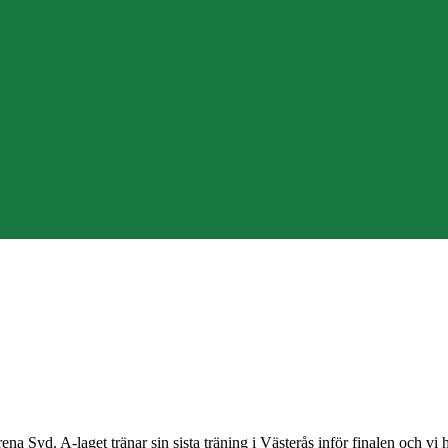
a Syd. A-laget tränar sin sista träning i Västerås inför finalen och vi 