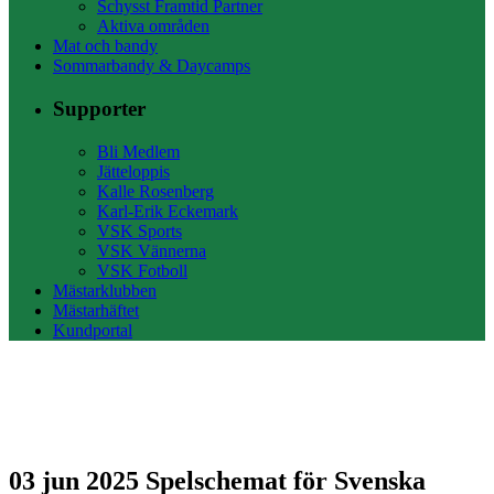
Schysst Framtid Partner
Aktiva områden
Mat och bandy
Sommarbandy & Daycamps
Supporter
Bli Medlem
Jätteloppis
Kalle Rosenberg
Karl-Erik Eckemark
VSK Sports
VSK Vännerna
VSK Fotboll
Mästarklubben
Mästarhäftet
Kundportal
03 jun 2025
Spelschemat för Svenska