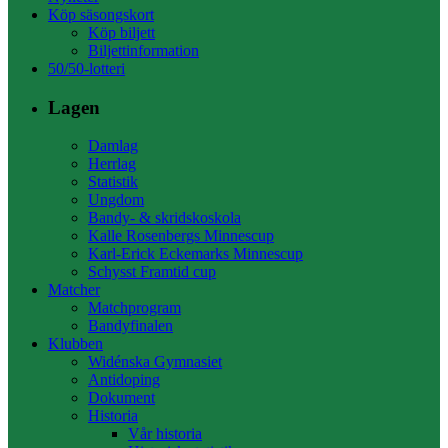
Köp säsongskort
Köp biljett
Biljettinformation
50/50-lotteri
Lagen
Damlag
Herrlag
Statistik
Ungdom
Bandy- & skridskoskola
Kalle Rosenbergs Minnescup
Karl-Erick Eckemarks Minnescup
Schysst Framtid cup
Matcher
Matchprogram
Bandyfinalen
Klubben
Widénska Gymnasiet
Antidoping
Dokument
Historia
Vår historia