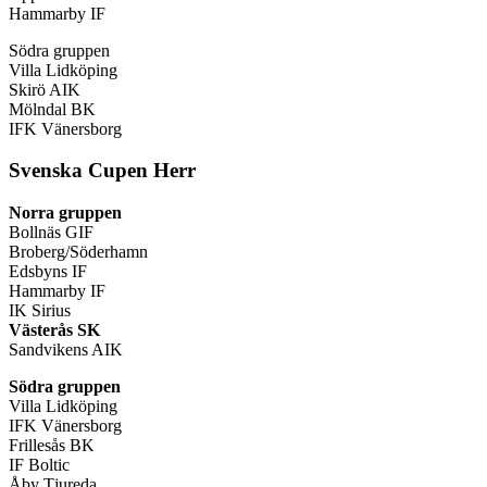
Hammarby IF
Södra gruppen
Villa Lidköping
Skirö AIK
Mölndal BK
IFK Vänersborg
Svenska Cupen Herr
Norra gruppen
Bollnäs GIF
Broberg/Söderhamn
Edsbyns IF
Hammarby IF
IK Sirius
Västerås SK
Sandvikens AIK
Södra gruppen
Villa Lidköping
IFK Vänersborg
Frillesås BK
IF Boltic
Åby Tjureda