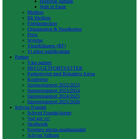
Historisk statistik
Wall of Fame
Medlem
Bli Medlem
Förtjänsttecken
Organisation & Sportkontor
Press
Styrelse
Visselblåsaren (RF)
Vi söker publikvärdar
Partner
Våra partner
#BYGGETFORTSÄTTER
Partnerevent med Bokadero Arena
Konferens
Sponsorrapport 2022/2023
Sponsorrapport 2023/2024
Säsongsrapport 2024/2025
Säsongsrapport 2025/2026
Schysst Framtid
Schysst Framtid-kortet
Vad gör vi?
Skolbesök
Sveriges största ungdomsgård
Schysst Valborg