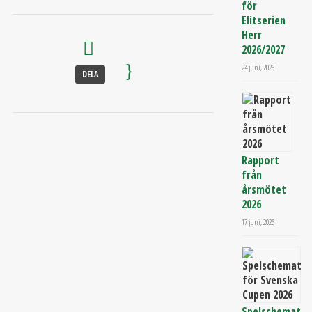
för
Elitserien
Herr
2026/2027
24 juni, 2026
DELA
Rapport
från
årsmötet
2026
17 juni, 2026
Spelschemat