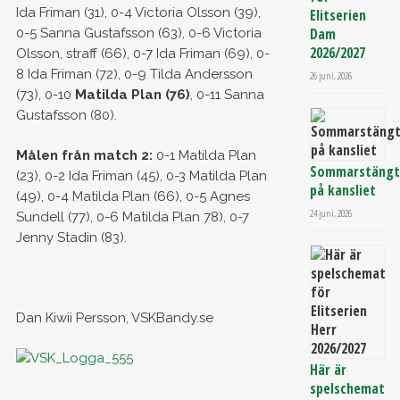
Ida Friman (31), 0-4 Victoria Olsson (39),
Elitserien
Dam
0-5 Sanna Gustafsson (63), 0-6 Victoria
2026/2027
Olsson, straff (66), 0-7 Ida Friman (69), 0-
8 Ida Friman (72), 0-9 Tilda Andersson
26 juni, 2026
(73), 0-10
Matilda Plan (76)
, 0-11 Sanna
Gustafsson (80).
Målen från match 2:
0-1 Matilda Plan
Sommarstäng
(23), 0-2 Ida Friman (45), 0-3 Matilda Plan
på kansliet
(49), 0-4 Matilda Plan (66), 0-5 Agnes
24 juni, 2026
Sundell (77), 0-6 Matilda Plan 78), 0-7
Jenny Stadin (83).
Dan Kiwii Persson, VSKBandy.se
Här är
spelschemat