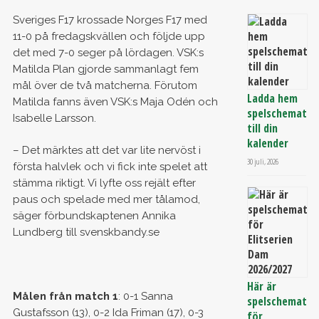
Sveriges F17 krossade Norges F17 med
11-0 på fredagskvällen och följde upp
det med 7-0 seger på lördagen. VSK:s
Matilda Plan gjorde sammanlagt fem
mål över de två matcherna. Förutom
Ladda hem
Matilda fanns även VSK:s Maja Odén och
spelschemat
Isabelle Larsson.
till din
kalender
– Det märktes att det var lite nervöst i
30 juli, 2026
första halvlek och vi fick inte spelet att
stämma riktigt. Vi lyfte oss rejält efter
paus och spelade med mer tålamod,
säger förbundskaptenen Annika
Lundberg till svenskbandy.se
Här är
Målen från match 1
: 0-1 Sanna
spelschemat
Gustafsson (13), 0-2 Ida Friman (17), 0-3
för