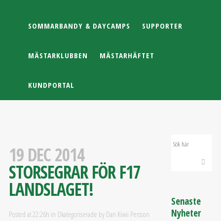
SOMMARBANDY & DAYCAMPS
SUPPORTER
MÄSTARKLUBBEN
MÄSTARHÄFTET
KUNDPORTAL
19 DEC 2014
STORSEGRAR FÖR F17
LANDSLAGET!
Senaste
Nyheter
Posted at 22:26h
in
Okategoriserade
by
Dan Kiwii Persson