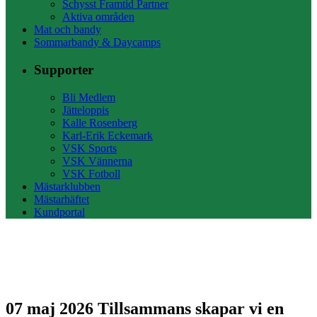
Schysst Framtid Partner
Aktiva områden
Mat och bandy
Sommarbandy & Daycamps
Supporter
Bli Medlem
Jätteloppis
Kalle Rosenberg
Karl-Erik Eckemark
VSK Sports
VSK Vännerna
VSK Fotboll
Mästarklubben
Mästarhäftet
Kundportal
07 maj 2026
Tillsammans skapar vi en