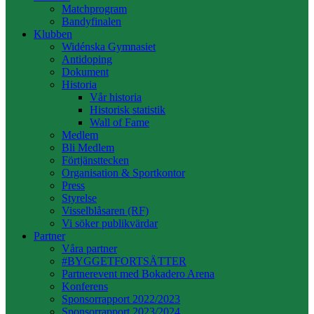
Matchprogram
Bandyfinalen
Klubben
Widénska Gymnasiet
Antidoping
Dokument
Historia
Vår historia
Historisk statistik
Wall of Fame
Medlem
Bli Medlem
Förtjänsttecken
Organisation & Sportkontor
Press
Styrelse
Visselblåsaren (RF)
Vi söker publikvärdar
Partner
Våra partner
#BYGGETFORTSÄTTER
Partnerevent med Bokadero Arena
Konferens
Sponsorrapport 2022/2023
Sponsorrapport 2023/2024