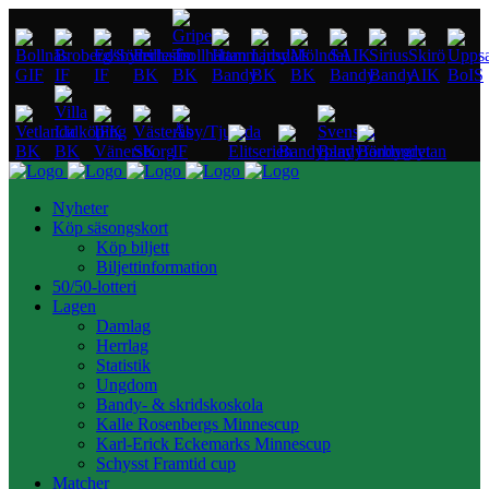
Nyheter
Köp säsongskort
Köp biljett
Biljettinformation
50/50-lotteri
Lagen
Damlag
Herrlag
Statistik
Ungdom
Bandy- & skridskoskola
Kalle Rosenbergs Minnescup
Karl-Erick Eckemarks Minnescup
Schysst Framtid cup
Matcher