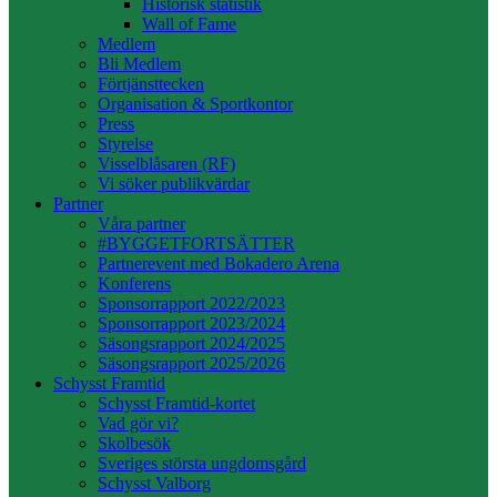
Historisk statistik
Wall of Fame
Medlem
Bli Medlem
Förtjänsttecken
Organisation & Sportkontor
Press
Styrelse
Visselblåsaren (RF)
Vi söker publikvärdar
Partner
Våra partner
#BYGGETFORTSÄTTER
Partnerevent med Bokadero Arena
Konferens
Sponsorrapport 2022/2023
Sponsorrapport 2023/2024
Säsongsrapport 2024/2025
Säsongsrapport 2025/2026
Schysst Framtid
Schysst Framtid-kortet
Vad gör vi?
Skolbesök
Sveriges största ungdomsgård
Schysst Valborg