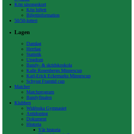
Köp säsongskort
Köp biljett
Biljettinformation
50/50-lotteri
Lagen
Damlag
Herrlag
Statistik
Ungdom
Bandy- & skridskoskola
Kalle Rosenbergs Minnescup
Karl-Erick Eckemarks Minnescup
Schysst Framtid cup
Matcher
Matchprogram
Bandyfinalen
Klubben
Widénska Gymnasiet
Antidoping
Dokument
Historia
Vår historia