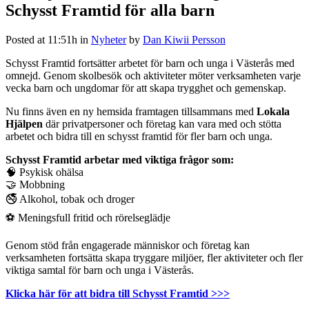
Schysst Framtid för alla barn
Posted at 11:51h
in
Nyheter
by
Dan Kiwii Persson
Schysst Framtid fortsätter arbetet för barn och unga i Västerås med
omnejd. Genom skolbesök och aktiviteter möter verksamheten varje
vecka barn och ungdomar för att skapa trygghet och gemenskap.
Nu finns även en ny hemsida framtagen tillsammans med
Lokala
Hjälpen
där privatpersoner och företag kan vara med och stötta
arbetet och bidra till en schysst framtid för fler barn och unga.
Schysst Framtid arbetar med viktiga frågor som:
🧠 Psykisk ohälsa
🤝 Mobbning
🚭 Alkohol, tobak och droger
⚽ Meningsfull fritid och rörelseglädje
Genom stöd från engagerade människor och företag kan
verksamheten fortsätta skapa tryggare miljöer, fler aktiviteter och fler
viktiga samtal för barn och unga i Västerås.
Klicka här för att bidra till Schysst Framtid >>>