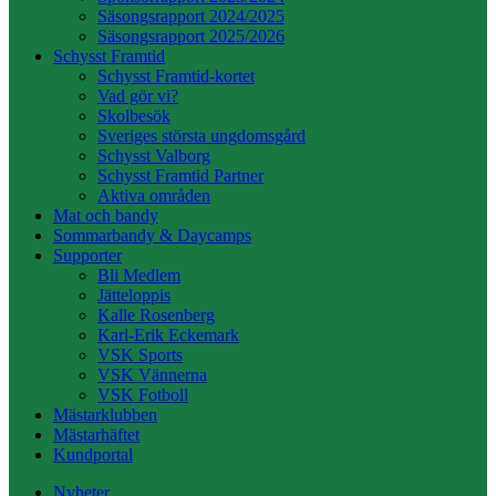
Säsongsrapport 2024/2025
Säsongsrapport 2025/2026
Schysst Framtid
Schysst Framtid-kortet
Vad gör vi?
Skolbesök
Sveriges största ungdomsgård
Schysst Valborg
Schysst Framtid Partner
Aktiva områden
Mat och bandy
Sommarbandy & Daycamps
Supporter
Bli Medlem
Jätteloppis
Kalle Rosenberg
Karl-Erik Eckemark
VSK Sports
VSK Vännerna
VSK Fotboll
Mästarklubben
Mästarhäftet
Kundportal
Nyheter