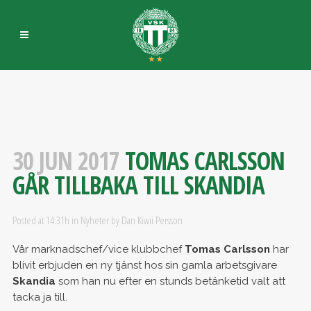
30 JUN 2017
TOMAS CARLSSON
GÅR TILLBAKA TILL SKANDIA
Posted at 14:31h
in
Nyheter
by
Dan Kiwii Persson
Vår marknadschef/vice klubbchef
Tomas Carlsson
har
blivit erbjuden en ny tjänst hos sin gamla arbetsgivare
Skandia
som han nu efter en stunds betänketid valt att
tacka ja till.