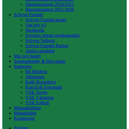
Säsongsrapport 2024/2025
Säsongsrapport 2025/2026
Schysst Framtid
Schysst Framtid-kortet
Vad gör vi?
Skolbesök
Sveriges största ungdomsgård
Schysst Valborg
Schysst Framtid Partner
Aktiva områden
Mat och bandy
Sommarbandy & Daycamps
Supporter
Bli Medlem
Jätteloppis
Kalle Rosenberg
Karl-Erik Eckemark
VSK Sports
VSK Vännerna
VSK Fotboll
Mästarklubben
Mästarhäftet
Kundportal
Nyheter