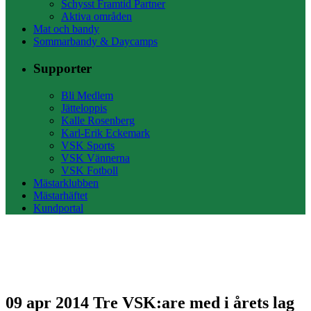
Schysst Framtid Partner
Aktiva områden
Mat och bandy
Sommarbandy & Daycamps
Supporter
Bli Medlem
Jätteloppis
Kalle Rosenberg
Karl-Erik Eckemark
VSK Sports
VSK Vännerna
VSK Fotboll
Mästarklubben
Mästarhäftet
Kundportal
09 apr 2014
Tre VSK:are med i årets lag