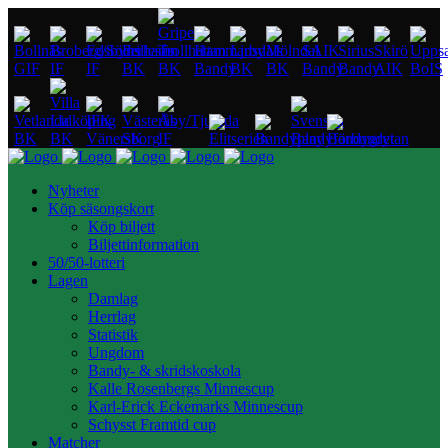
Nyheter
Köp säsongskort
Köp biljett
Biljettinformation
50/50-lotteri
Lagen
Damlag
Herrlag
Statistik
Ungdom
Bandy- & skridskoskola
Kalle Rosenbergs Minnescup
Karl-Erick Eckemarks Minnescup
Schysst Framtid cup
Matcher