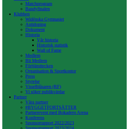
Matchprogram
Bandyfinalen
Klubben
Widénska Gymnasiet
Antidoping
Dokument
Historia
Vår historia
Historisk statistik
Wall of Fame
Medlem
Bli Medlem
Förtjänsttecken
Organisation & Sportkontor
Press
Styrelse
Visselblåsaren (RF)
Vi söker publikvärdar
Partner
Våra partner
#BYGGETFORTSÄTTER
Partnerevent med Bokadero Arena
Konferens
Sponsorrapport 2022/2023
Sponsorrapport 2023/2024