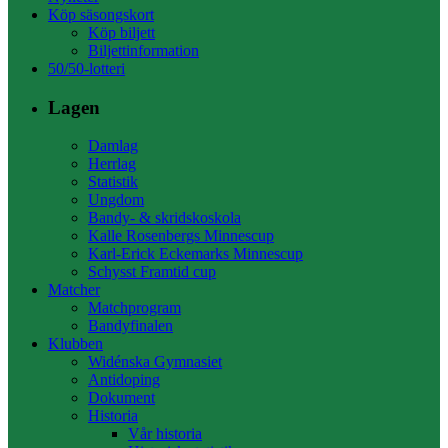
Köp säsongskort
Köp biljett
Biljettinformation
50/50-lotteri
Lagen
Damlag
Herrlag
Statistik
Ungdom
Bandy- & skridskoskola
Kalle Rosenbergs Minnescup
Karl-Erick Eckemarks Minnescup
Schysst Framtid cup
Matcher
Matchprogram
Bandyfinalen
Klubben
Widénska Gymnasiet
Antidoping
Dokument
Historia
Vår historia