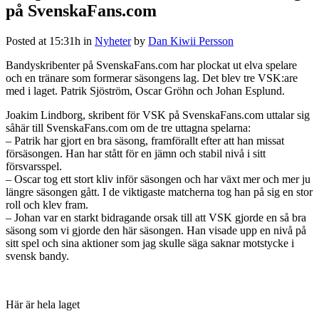
på SvenskaFans.com
Posted at 15:31h
in
Nyheter
by
Dan Kiwii Persson
Bandyskribenter på SvenskaFans.com har plockat ut elva spelare
och en tränare som formerar säsongens lag. Det blev tre VSK:are
med i laget. Patrik Sjöström, Oscar Gröhn och Johan Esplund.
Joakim Lindborg, skribent för VSK på SvenskaFans.com uttalar sig
såhär till SvenskaFans.com om de tre uttagna spelarna:
– Patrik har gjort en bra säsong, framförallt efter att han missat
försäsongen. Han har stått för en jämn och stabil nivå i sitt
försvarsspel.
– Oscar tog ett stort kliv inför säsongen och har växt mer och mer ju
längre säsongen gått. I de viktigaste matcherna tog han på sig en stor
roll och klev fram.
– Johan var en starkt bidragande orsak till att VSK gjorde en så bra
säsong som vi gjorde den här säsongen. Han visade upp en nivå på
sitt spel och sina aktioner som jag skulle säga saknar motstycke i
svensk bandy.
Här är hela laget