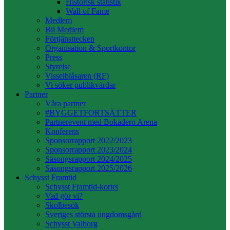
Historisk statistik
Wall of Fame
Medlem
Bli Medlem
Förtjänsttecken
Organisation & Sportkontor
Press
Styrelse
Visselblåsaren (RF)
Vi söker publikvärdar
Partner
Våra partner
#BYGGETFORTSÄTTER
Partnerevent med Bokadero Arena
Konferens
Sponsorrapport 2022/2023
Sponsorrapport 2023/2024
Säsongsrapport 2024/2025
Säsongsrapport 2025/2026
Schysst Framtid
Schysst Framtid-kortet
Vad gör vi?
Skolbesök
Sveriges största ungdomsgård
Schysst Valborg