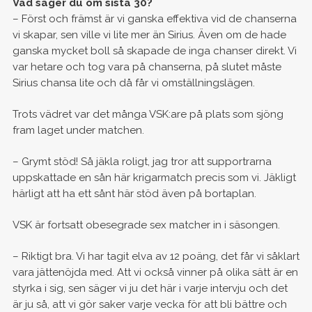
Vad säger du om sista 30?
– Först och främst är vi ganska effektiva vid de chanserna
vi skapar, sen ville vi lite mer än Sirius. Även om de hade
ganska mycket boll så skapade de inga chanser direkt. Vi
var hetare och tog vara på chanserna, på slutet måste
Sirius chansa lite och då får vi omställningslägen.
Trots vädret var det många VSK:are på plats som sjöng
fram laget under matchen.
– Grymt stöd! Så jäkla roligt, jag tror att supportrarna
uppskattade en sån här krigarmatch precis som vi. Jäkligt
härligt att ha ett sånt här stöd även på bortaplan.
VSK är fortsatt obesegrade sex matcher in i säsongen.
– Riktigt bra. Vi har tagit elva av 12 poäng, det får vi såklart
vara jättenöjda med. Att vi också vinner på olika sätt är en
styrka i sig, sen säger vi ju det här i varje intervju och det
är ju så, att vi gör saker varje vecka för att bli bättre och