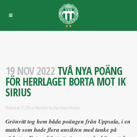
19 NOV 2022
TVÅ NYA POÄNG
FÖR HERRLAGET BORTA MOT IK
SIRIUS
Posted at 17:21h
in
Nyheter
by
Dan Kiwii Persson
Grönvitt tog hem båda poängen från Uppsala, i en
match som hade flera ansikten med tanke på