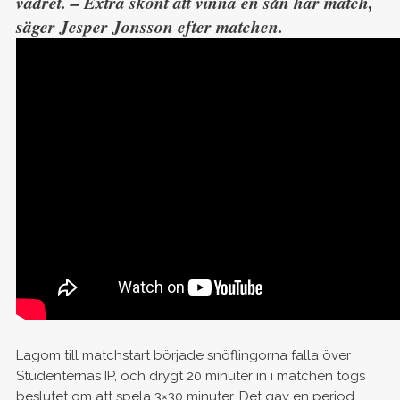
vädret. – Extra skönt att vinna en sån här match,
säger Jesper Jonsson efter matchen.
Lagom till matchstart började snöflingorna falla över
Studenternas IP, och drygt 20 minuter in i matchen togs
beslutet om att spela 3×30 minuter. Det gav en period