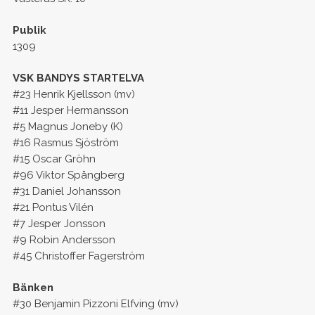
Publik
1309
VSK BANDYS STARTELVA
#23 Henrik Kjellsson (mv)
#11 Jesper Hermansson
#5 Magnus Joneby (K)
#16 Rasmus Sjöström
#15 Oscar Gröhn
#96 Viktor Spångberg
#31 Daniel Johansson
#21 Pontus Vilén
#7 Jesper Jonsson
#9 Robin Andersson
#45 Christoffer Fagerström
Bänken
#30 Benjamin Pizzoni Elfving (mv)