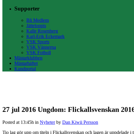
Supporter
Bli Medlem
Jätteloppis
Kalle Rosenberg
Karl-Erik Eckemark
VSK Sports
VSK Vännerna
VSK Fotboll
Mästarklubben
Mästarhäftet
Kundportal
27 jul 2016
Ungdom: Flickallsvenskan 201
Posted at 13:45h
in
Nyheter
by
Dan Kiwii Persson
Tio lag gör upp om titeln i Flickallsvenskan och lagen är uppdelade i tv