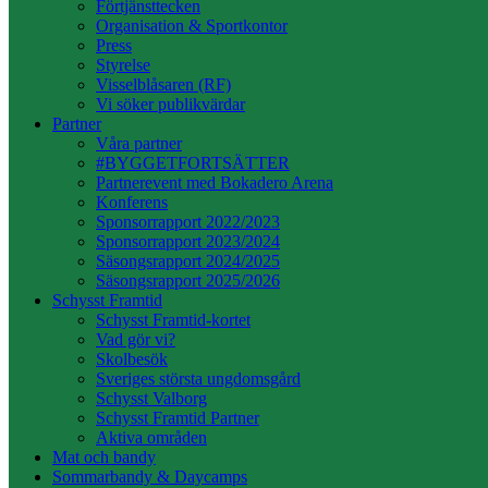
Förtjänsttecken
Organisation & Sportkontor
Press
Styrelse
Visselblåsaren (RF)
Vi söker publikvärdar
Partner
Våra partner
#BYGGETFORTSÄTTER
Partnerevent med Bokadero Arena
Konferens
Sponsorrapport 2022/2023
Sponsorrapport 2023/2024
Säsongsrapport 2024/2025
Säsongsrapport 2025/2026
Schysst Framtid
Schysst Framtid-kortet
Vad gör vi?
Skolbesök
Sveriges största ungdomsgård
Schysst Valborg
Schysst Framtid Partner
Aktiva områden
Mat och bandy
Sommarbandy & Daycamps