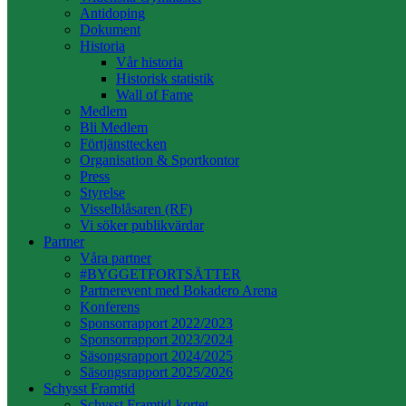
Antidoping
Dokument
Historia
Vår historia
Historisk statistik
Wall of Fame
Medlem
Bli Medlem
Förtjänsttecken
Organisation & Sportkontor
Press
Styrelse
Visselblåsaren (RF)
Vi söker publikvärdar
Partner
Våra partner
#BYGGETFORTSÄTTER
Partnerevent med Bokadero Arena
Konferens
Sponsorrapport 2022/2023
Sponsorrapport 2023/2024
Säsongsrapport 2024/2025
Säsongsrapport 2025/2026
Schysst Framtid
Schysst Framtid-kortet