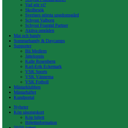
Vad gör vi?
Skolbesök
Sveriges största ungdomsgård
Schysst Valborg
Schysst Framtid Partner
Aktiva områden
Mat och bandy
Sommarbandy & Daycamps
Supporter
Bli Medlem
Jätteloppis
Kalle Rosenberg
Karl-Erik Eckemark
VSK Sports
VSK Vännerna
VSK Fotboll
Mästarklubben
Mästarhäftet
Kundportal
Nyheter
Köp säsongskort
Köp biljett
Biljettinformation
50/50-lotteri