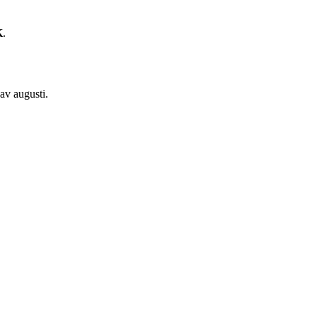
K
.
 av augusti.