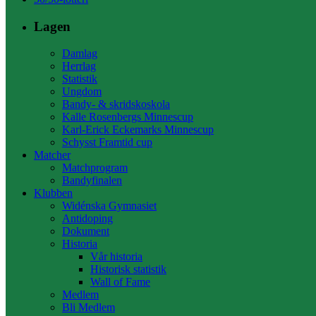
Lagen
Damlag
Herrlag
Statistik
Ungdom
Bandy- & skridskoskola
Kalle Rosenbergs Minnescup
Karl-Erick Eckemarks Minnescup
Schysst Framtid cup
Matcher
Matchprogram
Bandyfinalen
Klubben
Widénska Gymnasiet
Antidoping
Dokument
Historia
Vår historia
Historisk statistik
Wall of Fame
Medlem
Bli Medlem