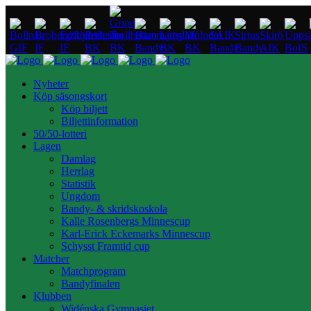
Nyheter
Köp säsongskort
Köp biljett
Biljettinformation
50/50-lotteri
Lagen
Damlag
Herrlag
Statistik
Ungdom
Bandy- & skridskoskola
Kalle Rosenbergs Minnescup
Karl-Erick Eckemarks Minnescup
Schysst Framtid cup
Matcher
Matchprogram
Bandyfinalen
Klubben
Widénska Gymnasiet