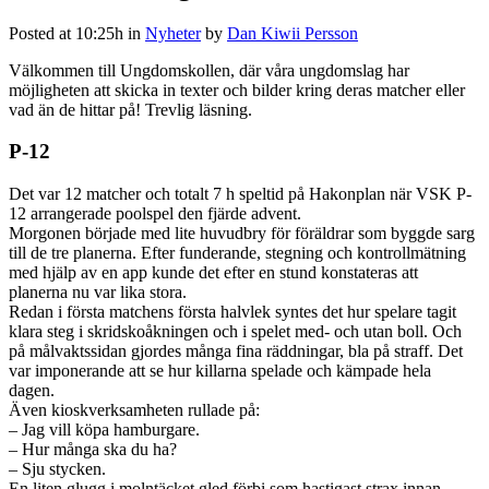
Posted at 10:25h
in
Nyheter
by
Dan Kiwii Persson
Välkommen till Ungdomskollen, där våra ungdomslag har
möjligheten att skicka in texter och bilder kring deras matcher eller
vad än de hittar på! Trevlig läsning.
P-12
Det var 12 matcher och totalt 7 h speltid på Hakonplan när VSK P-
12 arrangerade poolspel den fjärde advent.
Morgonen började med lite huvudbry för föräldrar som byggde sarg
till de tre planerna. Efter funderande, stegning och kontrollmätning
med hjälp av en app kunde det efter en stund konstateras att
planerna nu var lika stora.
Redan i första matchens första halvlek syntes det hur spelare tagit
klara steg i skridskoåkningen och i spelet med- och utan boll. Och
på målvaktssidan gjordes många fina räddningar, bla på straff. Det
var imponerande att se hur killarna spelade och kämpade hela
dagen.
Även kioskverksamheten rullade på:
– Jag vill köpa hamburgare.
– Hur många ska du ha?
– Sju stycken.
En liten glugg i molntäcket gled förbi som hastigast strax innan