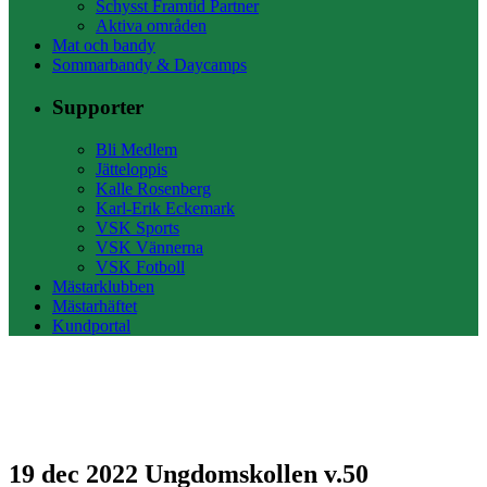
Schysst Framtid Partner
Aktiva områden
Mat och bandy
Sommarbandy & Daycamps
Supporter
Bli Medlem
Jätteloppis
Kalle Rosenberg
Karl-Erik Eckemark
VSK Sports
VSK Vännerna
VSK Fotboll
Mästarklubben
Mästarhäftet
Kundportal
19 dec 2022
Ungdomskollen v.50