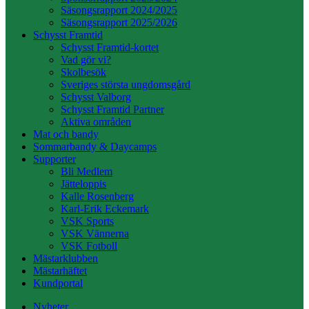
Säsongsrapport 2024/2025
Säsongsrapport 2025/2026
Schysst Framtid
Schysst Framtid-kortet
Vad gör vi?
Skolbesök
Sveriges största ungdomsgård
Schysst Valborg
Schysst Framtid Partner
Aktiva områden
Mat och bandy
Sommarbandy & Daycamps
Supporter
Bli Medlem
Jätteloppis
Kalle Rosenberg
Karl-Erik Eckemark
VSK Sports
VSK Vännerna
VSK Fotboll
Mästarklubben
Mästarhäftet
Kundportal
Nyheter