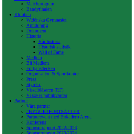
Matchprogram
Bandyfinalen
Klubben
Widénska Gymnasiet
Antidoping
Dokument
Historia
Vår historia
Historisk statistik
Wall of Fame
Medlem
Bli Medlem
Förtjänsttecken
Organisation & Sportkontor
Press
Styrelse
Visselblåsaren (RF)
Vi söker publikvärdar
Partner
Våra partner
#BYGGETFORTSÄTTER
Partnerevent med Bokadero Arena
Konferens
Sponsorrapport 2022/2023
Sponsorrapport 2023/2024