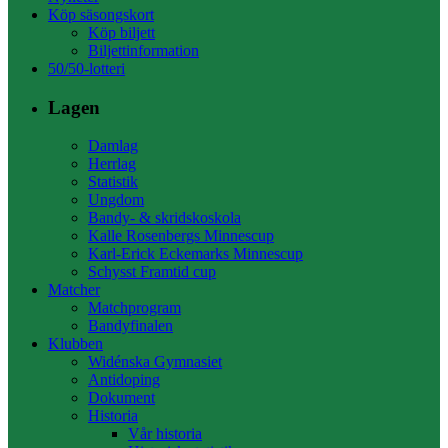
Köp säsongskort
Köp biljett
Biljettinformation
50/50-lotteri
Lagen
Damlag
Herrlag
Statistik
Ungdom
Bandy- & skridskoskola
Kalle Rosenbergs Minnescup
Karl-Erick Eckemarks Minnescup
Schysst Framtid cup
Matcher
Matchprogram
Bandyfinalen
Klubben
Widénska Gymnasiet
Antidoping
Dokument
Historia
Vår historia