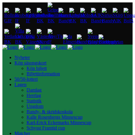
Nyheter
Köp säsongskort
Köp biljett
Biljettinformation
50/50-lotteri
Lagen
Damlag
Herrlag
Statistik
Ungdom
Bandy- & skridskoskola
Kalle Rosenbergs Minnescup
Karl-Erick Eckemarks Minnescup
Schysst Framtid cup
Matcher