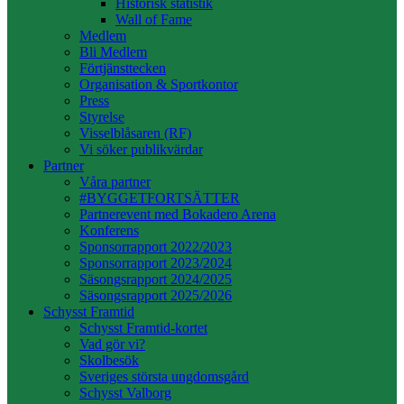
Historisk statistik
Wall of Fame
Medlem
Bli Medlem
Förtjänsttecken
Organisation & Sportkontor
Press
Styrelse
Visselblåsaren (RF)
Vi söker publikvärdar
Partner
Våra partner
#BYGGETFORTSÄTTER
Partnerevent med Bokadero Arena
Konferens
Sponsorrapport 2022/2023
Sponsorrapport 2023/2024
Säsongsrapport 2024/2025
Säsongsrapport 2025/2026
Schysst Framtid
Schysst Framtid-kortet
Vad gör vi?
Skolbesök
Sveriges största ungdomsgård
Schysst Valborg