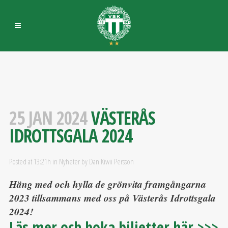
25 JAN 2024
VÄSTERÅS
IDROTTSGALA 2024
Posted at 13:21h
in
Nyheter
by
Dan Kiwii Persson
Häng med och hylla de grönvita framgångarna
2023 tillsammans med oss på Västerås Idrottsgala
2024!
Läs mer och boka biljetter här >>>