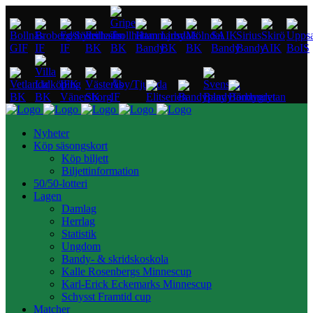
Nyheter
Köp säsongskort
Köp biljett
Biljettinformation
50/50-lotteri
Lagen
Damlag
Herrlag
Statistik
Ungdom
Bandy- & skridskoskola
Kalle Rosenbergs Minnescup
Karl-Erick Eckemarks Minnescup
Schysst Framtid cup
Matcher