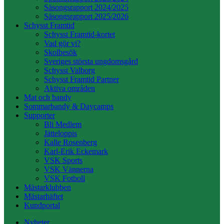
Säsongsrapport 2024/2025
Säsongsrapport 2025/2026
Schysst Framtid
Schysst Framtid-kortet
Vad gör vi?
Skolbesök
Sveriges största ungdomsgård
Schysst Valborg
Schysst Framtid Partner
Aktiva områden
Mat och bandy
Sommarbandy & Daycamps
Supporter
Bli Medlem
Jätteloppis
Kalle Rosenberg
Karl-Erik Eckemark
VSK Sports
VSK Vännerna
VSK Fotboll
Mästarklubben
Mästarhäftet
Kundportal
Nyheter