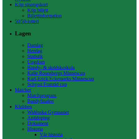
Köp säsongskort
Köp biljett
Biljettinformation
50/50-lotteri
Lagen
Damlag
Herrlag
Statistik
Ungdom
Bandy- & skridskoskola
Kalle Rosenbergs Minnescup
Karl-Erick Eckemarks Minnescup
Schysst Framtid cup
Matcher
Matchprogram
Bandyfinalen
Klubben
Widénska Gymnasiet
Antidoping
Dokument
Historia
Vår historia