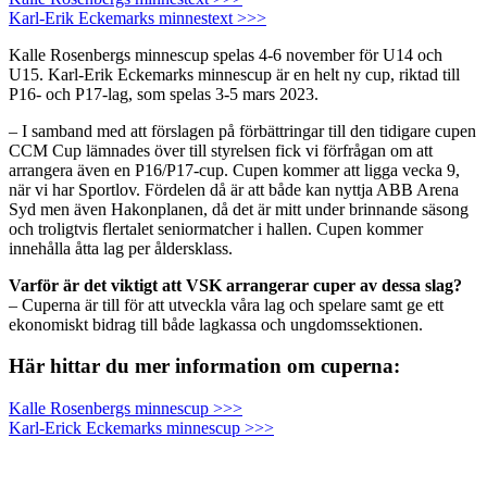
Karl-Erik Eckemarks minnestext >>>
Kalle Rosenbergs minnescup spelas 4-6 november för U14 och
U15. Karl-Erik Eckemarks minnescup är en helt ny cup, riktad till
P16- och P17-lag, som spelas 3-5 mars 2023.
– I samband med att förslagen på förbättringar till den tidigare cupen
CCM Cup lämnades över till styrelsen fick vi förfrågan om att
arrangera även en P16/P17-cup. Cupen kommer att ligga vecka 9,
när vi har Sportlov. Fördelen då är att både kan nyttja ABB Arena
Syd men även Hakonplanen, då det är mitt under brinnande säsong
och troligtvis flertalet seniormatcher i hallen. Cupen kommer
innehålla åtta lag per åldersklass.
Varför är det viktigt att VSK arrangerar cuper av dessa slag?
– Cuperna är till för att utveckla våra lag och spelare samt ge ett
ekonomiskt bidrag till både lagkassa och ungdomssektionen.
Här hittar du mer information om cuperna:
Kalle Rosenbergs minnescup >>>
Karl-Erick Eckemarks minnescup >>>