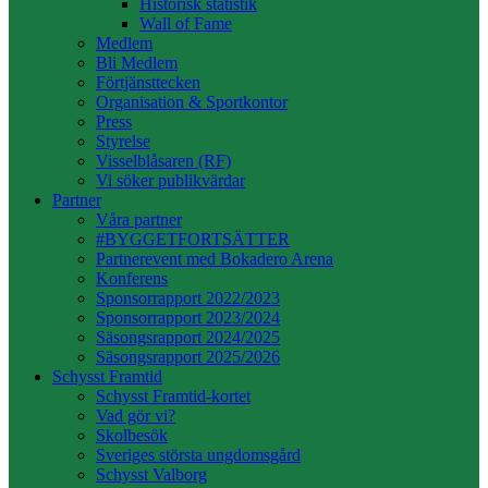
Historisk statistik
Wall of Fame
Medlem
Bli Medlem
Förtjänsttecken
Organisation & Sportkontor
Press
Styrelse
Visselblåsaren (RF)
Vi söker publikvärdar
Partner
Våra partner
#BYGGETFORTSÄTTER
Partnerevent med Bokadero Arena
Konferens
Sponsorrapport 2022/2023
Sponsorrapport 2023/2024
Säsongsrapport 2024/2025
Säsongsrapport 2025/2026
Schysst Framtid
Schysst Framtid-kortet
Vad gör vi?
Skolbesök
Sveriges största ungdomsgård
Schysst Valborg