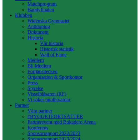
Matchprogram
Bandyfinalen
Klubben
Widénska Gymnasiet
Antidoping
Dokument
Historia
Vår historia
Historisk statistik
Wall of Fame
Medlem
Bli Medlem
Förtjänsttecken
Organisation & Sportkontor
Press
Styrelse
Visselblåsaren (RF)
Vi söker publikvärdar
Partner
Våra partner
#BYGGETFORTSÄTTER
Partnerevent med Bokadero Arena
Konferens
Sponsorrapport 2022/2023
Sponsorrapport 2023/2024