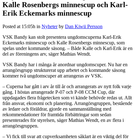
Kalle Rosenbergs minnescup och Karl-
Erik Eckemarks minnescup
Posted at 15:05h
in
Nyheter
by
Dan Kiwii Persson
VSK Bandy kan stolt presentera ungdomscuperna Karl-Erik
Eckemarks minnescup och Kalle Rosenbergs minnescup, som
spelas under kommande säsong. – Både Kalle och Karl-Erik är en
del av föreningens arv, säger Mathias Wendt.
VSK Bandy har i många år anordnar ungdomscuper. Nu har en
arrangörsgrupp strukturerat upp arbetet och kommande säsong
kommer två ungdomscuper att arrangeras av VSK.
– Cuperna har gått i arv år till år och arrangerats av nytt folk varje
gång. I höstas arrangerade P-07 och P-08 CCM Cup, där
uppdagades flera frågetecken som vi kände behövde redas ut. Allt
från ansvar, ekonomi och planering. Arrangörsgruppen, bestående
av ledare och föräldrar, gjorde en sammanställning med
rekommendationer för framtida förbättringar som sedan
presenterades för styrelsen, säger Mathias Wendt, en av flera i
arrangörsgruppen.
– Vi fick till svar att cupverksamheten såklart är en viktig del för