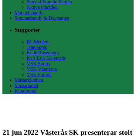
Schysst Framtid Partner
Aktiva områden
Mat och bandy
Sommarbandy & Daycamps
Supporter
Bli Medlem
Jätteloppis
Kalle Rosenberg
Karl-Erik Eckemark
VSK Sports
VSK Vännerna
VSK Fotboll
Mästarklubben
Mästarhäftet
Kundportal
21 jun 2022
Västerås SK presenterar stolt