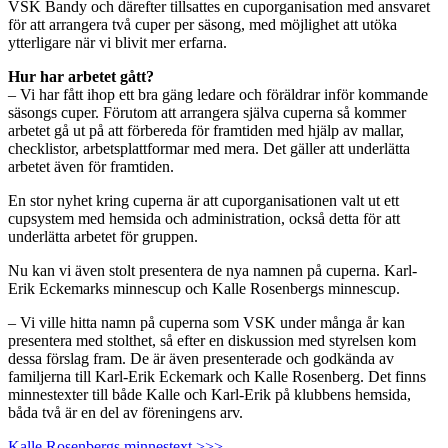
VSK Bandy och därefter tillsattes en cuporganisation med ansvaret
för att arrangera två cuper per säsong, med möjlighet att utöka
ytterligare när vi blivit mer erfarna.
Hur har arbetet gått?
– Vi har fått ihop ett bra gäng ledare och föräldrar inför kommande
säsongs cuper. Förutom att arrangera själva cuperna så kommer
arbetet gå ut på att förbereda för framtiden med hjälp av mallar,
checklistor, arbetsplattformar med mera. Det gäller att underlätta
arbetet även för framtiden.
En stor nyhet kring cuperna är att cuporganisationen valt ut ett
cupsystem med hemsida och administration, också detta för att
underlätta arbetet för gruppen.
Nu kan vi även stolt presentera de nya namnen på cuperna. Karl-
Erik Eckemarks minnescup och Kalle Rosenbergs minnescup.
– Vi ville hitta namn på cuperna som VSK under många år kan
presentera med stolthet, så efter en diskussion med styrelsen kom
dessa förslag fram. De är även presenterade och godkända av
familjerna till Karl-Erik Eckemark och Kalle Rosenberg. Det finns
minnestexter till både Kalle och Karl-Erik på klubbens hemsida,
båda två är en del av föreningens arv.
Kalle Rosenbergs minnestext >>>