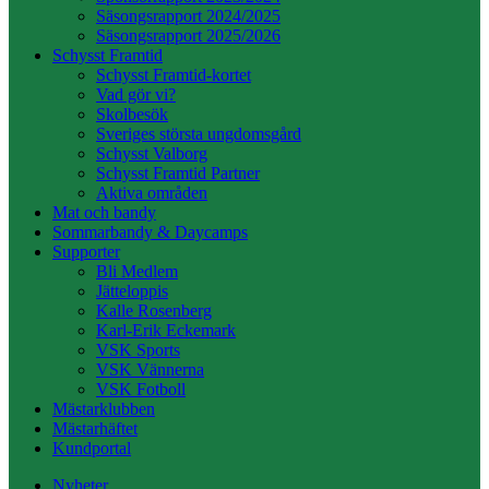
Säsongsrapport 2024/2025
Säsongsrapport 2025/2026
Schysst Framtid
Schysst Framtid-kortet
Vad gör vi?
Skolbesök
Sveriges största ungdomsgård
Schysst Valborg
Schysst Framtid Partner
Aktiva områden
Mat och bandy
Sommarbandy & Daycamps
Supporter
Bli Medlem
Jätteloppis
Kalle Rosenberg
Karl-Erik Eckemark
VSK Sports
VSK Vännerna
VSK Fotboll
Mästarklubben
Mästarhäftet
Kundportal
Nyheter