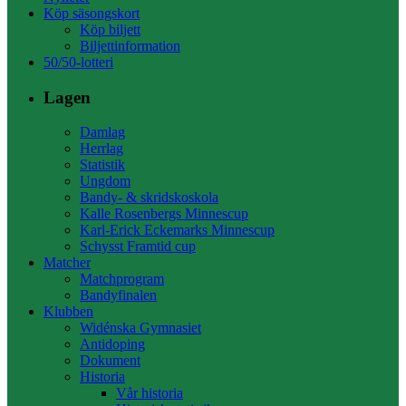
Köp säsongskort
Köp biljett
Biljettinformation
50/50-lotteri
Lagen
Damlag
Herrlag
Statistik
Ungdom
Bandy- & skridskoskola
Kalle Rosenbergs Minnescup
Karl-Erick Eckemarks Minnescup
Schysst Framtid cup
Matcher
Matchprogram
Bandyfinalen
Klubben
Widénska Gymnasiet
Antidoping
Dokument
Historia
Vår historia