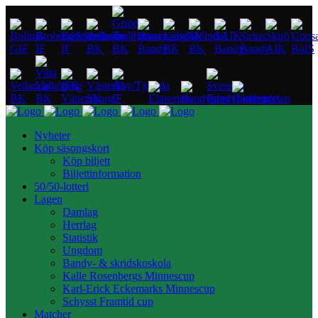
Nyheter
Köp säsongskort
Köp biljett
Biljettinformation
50/50-lotteri
Lagen
Damlag
Herrlag
Statistik
Ungdom
Bandy- & skridskoskola
Kalle Rosenbergs Minnescup
Karl-Erick Eckemarks Minnescup
Schysst Framtid cup
Matcher