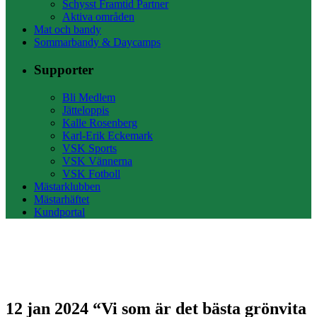
Schysst Framtid Partner
Aktiva områden
Mat och bandy
Sommarbandy & Daycamps
Supporter
Bli Medlem
Jätteloppis
Kalle Rosenberg
Karl-Erik Eckemark
VSK Sports
VSK Vännerna
VSK Fotboll
Mästarklubben
Mästarhäftet
Kundportal
12 jan 2024
“Vi som är det bästa grönvita