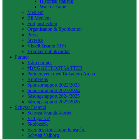
Historisk statistik
Wall of Fame
Medlem
Bli Medlem
Förtjänsttecken
Organisation & Sportkontor
Press
Styrelse
Visselblåsaren (RF)
Vi söker publikvärdar
Partner
Våra partner
#BYGGETFORTSÄTTER
Partnerevent med Bokadero Arena
Konferens
Sponsorrapport 2022/2023
Sponsorrapport 2023/2024
Säsongsrapport 2024/2025
Säsongsrapport 2025/2026
Schysst Framtid
Schysst Framtid-kortet
Vad gör vi?
Skolbesök
Sveriges största ungdomsgård
Schysst Valborg