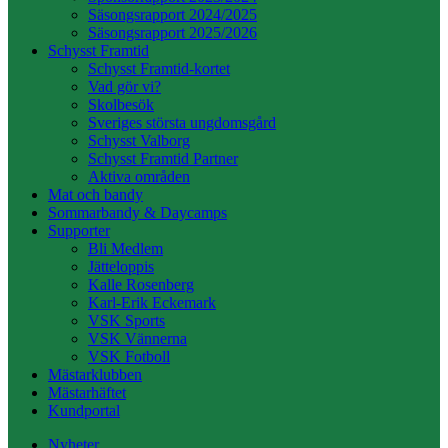
Säsongsrapport 2024/2025
Säsongsrapport 2025/2026
Schysst Framtid
Schysst Framtid-kortet
Vad gör vi?
Skolbesök
Sveriges största ungdomsgård
Schysst Valborg
Schysst Framtid Partner
Aktiva områden
Mat och bandy
Sommarbandy & Daycamps
Supporter
Bli Medlem
Jätteloppis
Kalle Rosenberg
Karl-Erik Eckemark
VSK Sports
VSK Vännerna
VSK Fotboll
Mästarklubben
Mästarhäftet
Kundportal
Nyheter