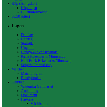
Köp säsongskort
Köp biljett
Biljettinformation
50/50-lotteri
Lagen
Damlag
Herrlag
Statistik
Ungdom
Bandy- & skridskoskola
Kalle Rosenbergs Minnescup
Karl-Erick Eckemarks Minnescup
Schysst Framtid cup
Matcher
Matchprogram
Bandyfinalen
Klubben
Widénska Gymnasiet
Antidoping
Dokument
Historia
Vår historia