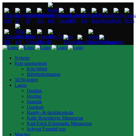
Nyheter
Köp säsongskort
Köp biljett
Biljettinformation
50/50-lotteri
Lagen
Damlag
Herrlag
Statistik
Ungdom
Bandy- & skridskoskola
Kalle Rosenbergs Minnescup
Karl-Erick Eckemarks Minnescup
Schysst Framtid cup
Matcher