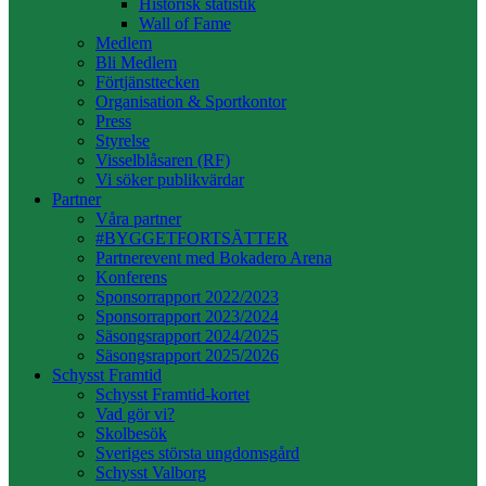
Historisk statistik
Wall of Fame
Medlem
Bli Medlem
Förtjänsttecken
Organisation & Sportkontor
Press
Styrelse
Visselblåsaren (RF)
Vi söker publikvärdar
Partner
Våra partner
#BYGGETFORTSÄTTER
Partnerevent med Bokadero Arena
Konferens
Sponsorrapport 2022/2023
Sponsorrapport 2023/2024
Säsongsrapport 2024/2025
Säsongsrapport 2025/2026
Schysst Framtid
Schysst Framtid-kortet
Vad gör vi?
Skolbesök
Sveriges största ungdomsgård
Schysst Valborg