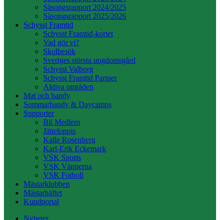
Säsongsrapport 2024/2025
Säsongsrapport 2025/2026
Schysst Framtid
Schysst Framtid-kortet
Vad gör vi?
Skolbesök
Sveriges största ungdomsgård
Schysst Valborg
Schysst Framtid Partner
Aktiva områden
Mat och bandy
Sommarbandy & Daycamps
Supporter
Bli Medlem
Jätteloppis
Kalle Rosenberg
Karl-Erik Eckemark
VSK Sports
VSK Vännerna
VSK Fotboll
Mästarklubben
Mästarhäftet
Kundportal
Nyheter