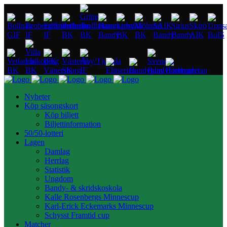
Nyheter
Köp säsongskort
Köp biljett
Biljettinformation
50/50-lotteri
Lagen
Damlag
Herrlag
Statistik
Ungdom
Bandy- & skridskoskola
Kalle Rosenbergs Minnescup
Karl-Erick Eckemarks Minnescup
Schysst Framtid cup
Matcher