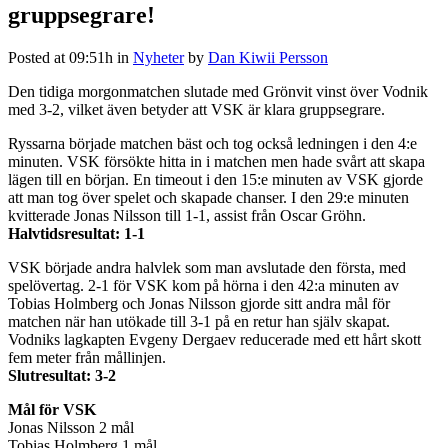
gruppsegrare!
Posted at 09:51h
in
Nyheter
by
Dan Kiwii Persson
Den tidiga morgonmatchen slutade med Grönvit vinst över Vodnik
med 3-2, vilket även betyder att VSK är klara gruppsegrare.
Ryssarna började matchen bäst och tog också ledningen i den 4:e
minuten. VSK försökte hitta in i matchen men hade svårt att skapa
lägen till en början. En timeout i den 15:e minuten av VSK gjorde
att man tog över spelet och skapade chanser. I den 29:e minuten
kvitterade Jonas Nilsson till 1-1, assist från Oscar Gröhn.
Halvtidsresultat: 1-1
VSK började andra halvlek som man avslutade den första, med
spelövertag. 2-1 för VSK kom på hörna i den 42:a minuten av
Tobias Holmberg och Jonas Nilsson gjorde sitt andra mål för
matchen när han utökade till 3-1 på en retur han själv skapat.
Vodniks lagkapten Evgeny Dergaev reducerade med ett hårt skott
fem meter från mållinjen.
Slutresultat: 3-2
Mål för VSK
Jonas Nilsson 2 mål
Tobias Holmberg 1 mål