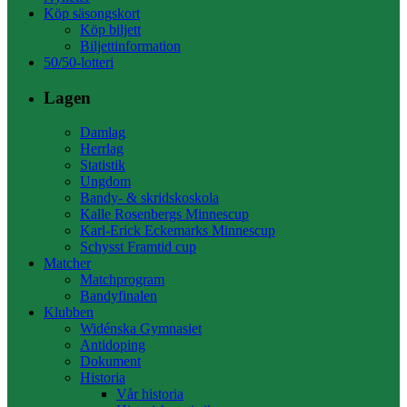
Köp säsongskort
Köp biljett
Biljettinformation
50/50-lotteri
Lagen
Damlag
Herrlag
Statistik
Ungdom
Bandy- & skridskoskola
Kalle Rosenbergs Minnescup
Karl-Erick Eckemarks Minnescup
Schysst Framtid cup
Matcher
Matchprogram
Bandyfinalen
Klubben
Widénska Gymnasiet
Antidoping
Dokument
Historia
Vår historia