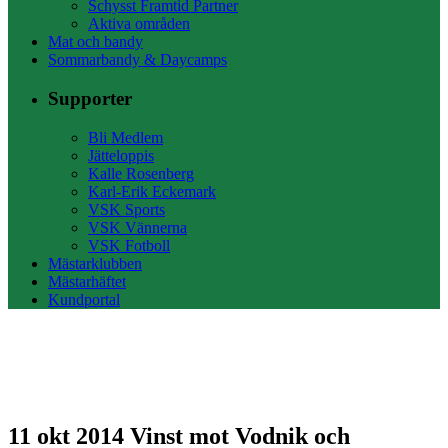
Schysst Framtid Partner
Aktiva områden
Mat och bandy
Sommarbandy & Daycamps
Supporter
Bli Medlem
Jätteloppis
Kalle Rosenberg
Karl-Erik Eckemark
VSK Sports
VSK Vännerna
VSK Fotboll
Mästarklubben
Mästarhäftet
Kundportal
11 okt 2014
Vinst mot Vodnik och