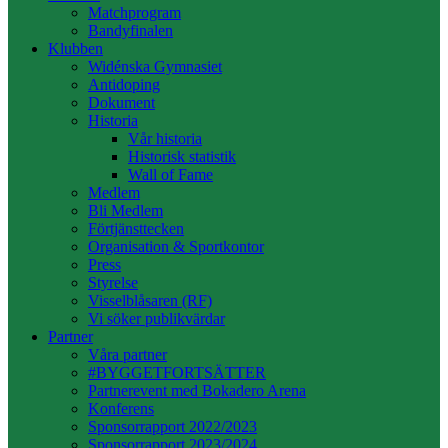
Matchprogram
Bandyfinalen
Klubben
Widénska Gymnasiet
Antidoping
Dokument
Historia
Vår historia
Historisk statistik
Wall of Fame
Medlem
Bli Medlem
Förtjänsttecken
Organisation & Sportkontor
Press
Styrelse
Visselblåsaren (RF)
Vi söker publikvärdar
Partner
Våra partner
#BYGGETFORTSÄTTER
Partnerevent med Bokadero Arena
Konferens
Sponsorrapport 2022/2023
Sponsorrapport 2023/2024