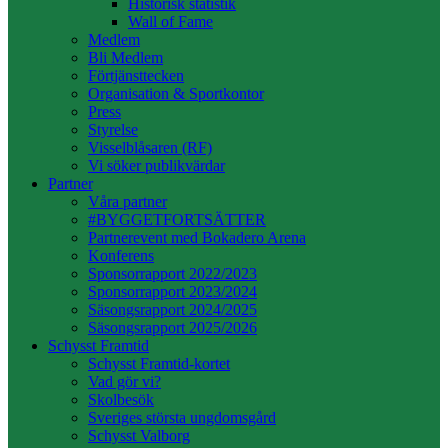
Historisk statistik
Wall of Fame
Medlem
Bli Medlem
Förtjänsttecken
Organisation & Sportkontor
Press
Styrelse
Visselblåsaren (RF)
Vi söker publikvärdar
Partner
Våra partner
#BYGGETFORTSÄTTER
Partnerevent med Bokadero Arena
Konferens
Sponsorrapport 2022/2023
Sponsorrapport 2023/2024
Säsongsrapport 2024/2025
Säsongsrapport 2025/2026
Schysst Framtid
Schysst Framtid-kortet
Vad gör vi?
Skolbesök
Sveriges största ungdomsgård
Schysst Valborg