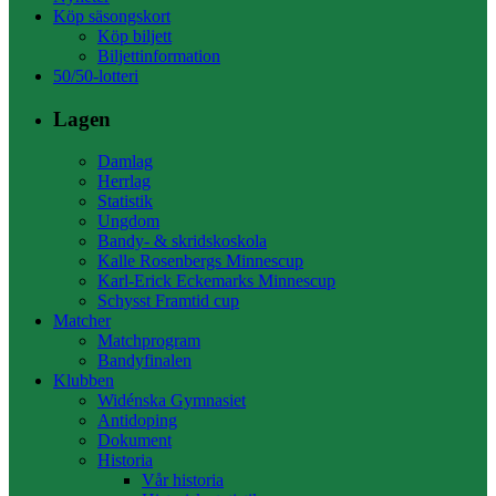
Köp säsongskort
Köp biljett
Biljettinformation
50/50-lotteri
Lagen
Damlag
Herrlag
Statistik
Ungdom
Bandy- & skridskoskola
Kalle Rosenbergs Minnescup
Karl-Erick Eckemarks Minnescup
Schysst Framtid cup
Matcher
Matchprogram
Bandyfinalen
Klubben
Widénska Gymnasiet
Antidoping
Dokument
Historia
Vår historia