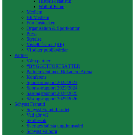
Historisk statistik
Wall of Fame
Medlem
Bli Medlem
Förtjänsttecken
Organisation & Sportkontor
Press
Styrelse
Visselblåsaren (RF)
Vi söker publikvärdar
Partner
Våra partner
#BYGGETFORTSÄTTER
Partnerevent med Bokadero Arena
Konferens
Sponsorrapport 2022/2023
Sponsorrapport 2023/2024
Säsongsrapport 2024/2025
Säsongsrapport 2025/2026
Schysst Framtid
Schysst Framtid-kortet
Vad gör vi?
Skolbesök
Sveriges största ungdomsgård
Schysst Valborg