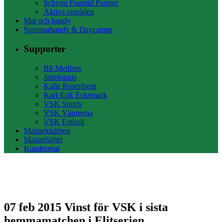
Schysst Framtid Partner
Aktiva områden
Mat och bandy
Sommarbandy & Daycamps
Supporter
Bli Medlem
Jätteloppis
Kalle Rosenberg
Karl-Erik Eckemark
VSK Sports
VSK Vännerna
VSK Fotboll
Mästarklubben
Mästarhäftet
Kundportal
07 feb 2015
Vinst för VSK i sista
hemmamatchen i Elitserien