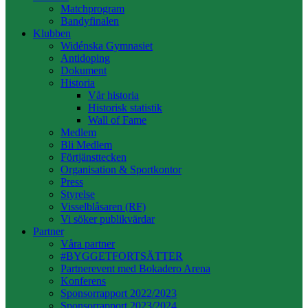
Matchprogram
Bandyfinalen
Klubben
Widénska Gymnasiet
Antidoping
Dokument
Historia
Vår historia
Historisk statistik
Wall of Fame
Medlem
Bli Medlem
Förtjänsttecken
Organisation & Sportkontor
Press
Styrelse
Visselblåsaren (RF)
Vi söker publikvärdar
Partner
Våra partner
#BYGGETFORTSÄTTER
Partnerevent med Bokadero Arena
Konferens
Sponsorrapport 2022/2023
Sponsorrapport 2023/2024