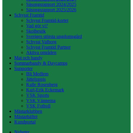
Säsongsrapport 2024/2025
Säsongsrapport 2025/2026
Schysst Framtid
Schysst Framtid-kortet
Vad gör vi?
Skolbesök
Sveriges största ungdomsgård
Schysst Valborg
Schysst Framtid Partner
Aktiva områden
Mat och bandy
Sommarbandy & Daycamps
Supporter
Bli Medlem
Jätteloppis
Kalle Rosenberg
Karl-Erik Eckemark
VSK Sports
VSK Vännerna
VSK Fotboll
Mästarklubben
Mästarhäftet
Kundportal
Nyheter