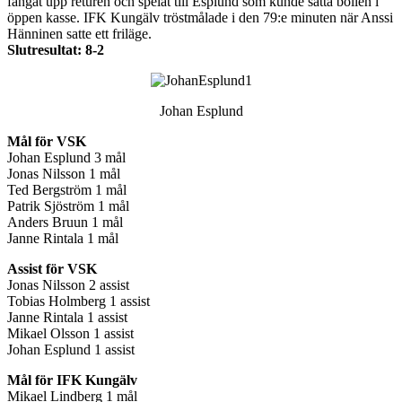
fångat upp returen och spelat till Esplund som kunde sätta bollen i
öppen kasse. IFK Kungälv tröstmålade i den 79:e minuten när Anssi
Hänninen satte ett friläge.
Slutresultat: 8-2
Johan Esplund
Mål för VSK
Johan Esplund 3 mål
Jonas Nilsson 1 mål
Ted Bergström 1 mål
Patrik Sjöström 1 mål
Anders Bruun 1 mål
Janne Rintala 1 mål
Assist för VSK
Jonas Nilsson 2 assist
Tobias Holmberg 1 assist
Janne Rintala 1 assist
Mikael Olsson 1 assist
Johan Esplund 1 assist
Mål för IFK Kungälv
Mikael Lindberg 1 mål