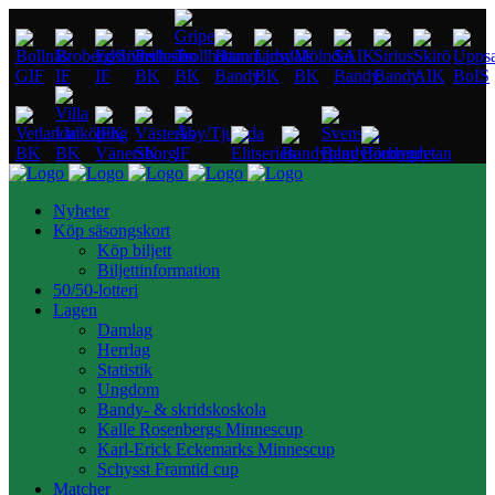
Nyheter
Köp säsongskort
Köp biljett
Biljettinformation
50/50-lotteri
Lagen
Damlag
Herrlag
Statistik
Ungdom
Bandy- & skridskoskola
Kalle Rosenbergs Minnescup
Karl-Erick Eckemarks Minnescup
Schysst Framtid cup
Matcher