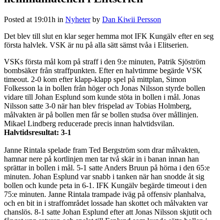
Posted at 19:01h
in
Nyheter
by
Dan Kiwii Persson
Det blev till slut en klar seger hemma mot IFK Kungälv efter en seg
första halvlek. VSK är nu på alla sätt sämst tvåa i Elitserien.
VSKs första mål kom på straff i den 9:e minuten, Patrik Sjöström
bombsäker från straffpunkten. Efter en halvtimme begärde VSK
timeout. 2-0 kom efter klapp-klapp spel på mittplan, Simon
Folkesson la in bollen från höger och Jonas Nilsson styrde bollen
vidare till Johan Esplund som kunde stöta in bollen i mål. Jonas
Nilsson satte 3-0 när han blev frispelad av Tobias Holmberg,
målvakten är på bollen men får se bollen studsa över mållinjen.
Mikael Lindberg reducerade precis innan halvtidsvilan.
Halvtidsresultat: 3-1
Janne Rintala spelade fram Ted Bergström som drar målvakten,
hamnar nere på kortlinjen men tar två skär in i banan innan han
sprättar in bollen i mål. 5-1 satte Anders Bruun på hörna i den 65:e
minuten. Johan Esplund var snabb i tanken när han snodde åt sig
bollen och kunde peta in 6-1. IFK Kungälv begärde timeout i den
75:e minuten. Janne Rintala trampade iväg på offensiv planhalva,
och en bit in i straffområdet lossade han skottet och målvakten var
chanslös. 8-1 satte Johan Esplund efter att Jonas Nilsson skjutit och