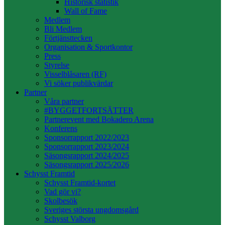
Historisk statistik
Wall of Fame
Medlem
Bli Medlem
Förtjänsttecken
Organisation & Sportkontor
Press
Styrelse
Visselblåsaren (RF)
Vi söker publikvärdar
Partner
Våra partner
#BYGGETFORTSÄTTER
Partnerevent med Bokadero Arena
Konferens
Sponsorrapport 2022/2023
Sponsorrapport 2023/2024
Säsongsrapport 2024/2025
Säsongsrapport 2025/2026
Schysst Framtid
Schysst Framtid-kortet
Vad gör vi?
Skolbesök
Sveriges största ungdomsgård
Schysst Valborg