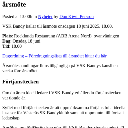
årsmöte
Posted at 13:00h
in
Nyheter
by
Dan Kiwii Persson
VSK Bandy kallar till årsmöte onsdagen 18 juni 2025, 18.00.
Plats
: Rocklunda Restaurang (ABB Arena Nord), ovanvåningen
Dag
: Onsdag 18 juni
Tid
: 18.00
Dagordning – Föredragningslista till årsmötet hittar du här
Årsmöteshandlingar finns tillgängliga på VSK Bandys kansli en
vecka före årsmötet.
Förtjänsttecken
Om du är en ideell ledare i VSK Bandy erhåller du förtjänsttecken
var tionde år.
Syftet med förtjänsttecken är att uppmärksamma förtjänstfulla ideella
insatser för Västerås SK Bandyklubb samt att uppmuntra till fortsatt
ledarskap.
Ansökan om förtjänsttecken görs till VSK Bandys styrelse minst 20