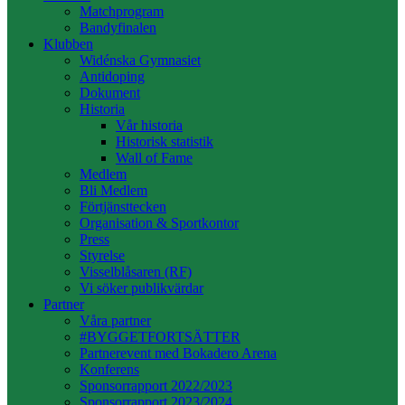
Matchprogram
Bandyfinalen
Klubben
Widénska Gymnasiet
Antidoping
Dokument
Historia
Vår historia
Historisk statistik
Wall of Fame
Medlem
Bli Medlem
Förtjänsttecken
Organisation & Sportkontor
Press
Styrelse
Visselblåsaren (RF)
Vi söker publikvärdar
Partner
Våra partner
#BYGGETFORTSÄTTER
Partnerevent med Bokadero Arena
Konferens
Sponsorrapport 2022/2023
Sponsorrapport 2023/2024