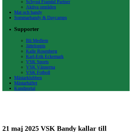
Schysst Framtid Partner
Aktiva områden
Mat och bandy
Sommarbandy & Daycamps
Supporter
Bli Medlem
Jätteloppis
Kalle Rosenberg
Karl-Erik Eckemark
VSK Sports
VSK Vännerna
VSK Fotboll
Mästarklubben
Mästarhäftet
Kundportal
21 maj 2025
VSK Bandy kallar till