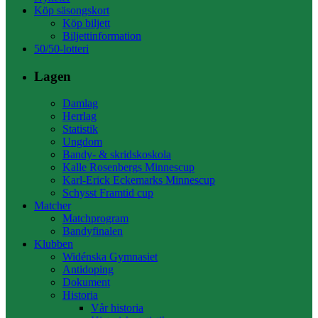
Köp säsongskort
Köp biljett
Biljettinformation
50/50-lotteri
Lagen
Damlag
Herrlag
Statistik
Ungdom
Bandy- & skridskoskola
Kalle Rosenbergs Minnescup
Karl-Erick Eckemarks Minnescup
Schysst Framtid cup
Matcher
Matchprogram
Bandyfinalen
Klubben
Widénska Gymnasiet
Antidoping
Dokument
Historia
Vår historia