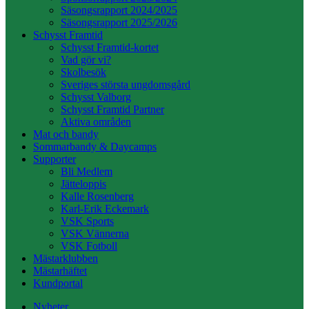
Säsongsrapport 2024/2025
Säsongsrapport 2025/2026
Schysst Framtid
Schysst Framtid-kortet
Vad gör vi?
Skolbesök
Sveriges största ungdomsgård
Schysst Valborg
Schysst Framtid Partner
Aktiva områden
Mat och bandy
Sommarbandy & Daycamps
Supporter
Bli Medlem
Jätteloppis
Kalle Rosenberg
Karl-Erik Eckemark
VSK Sports
VSK Vännerna
VSK Fotboll
Mästarklubben
Mästarhäftet
Kundportal
Nyheter