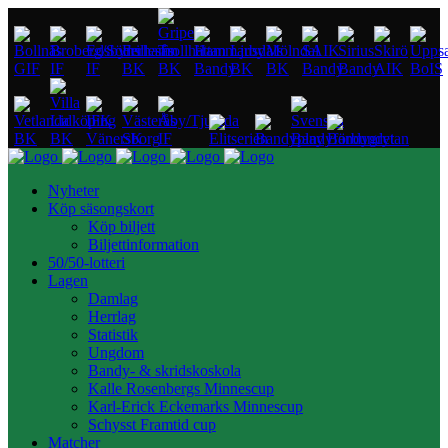
Nyheter
Köp säsongskort
Köp biljett
Biljettinformation
50/50-lotteri
Lagen
Damlag
Herrlag
Statistik
Ungdom
Bandy- & skridskoskola
Kalle Rosenbergs Minnescup
Karl-Erick Eckemarks Minnescup
Schysst Framtid cup
Matcher