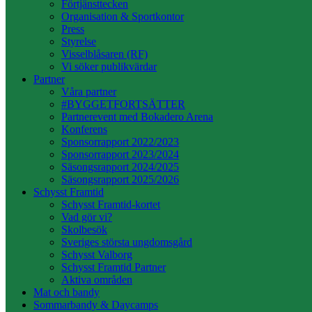
Förtjänsttecken
Organisation & Sportkontor
Press
Styrelse
Visselblåsaren (RF)
Vi söker publikvärdar
Partner
Våra partner
#BYGGETFORTSÄTTER
Partnerevent med Bokadero Arena
Konferens
Sponsorrapport 2022/2023
Sponsorrapport 2023/2024
Säsongsrapport 2024/2025
Säsongsrapport 2025/2026
Schysst Framtid
Schysst Framtid-kortet
Vad gör vi?
Skolbesök
Sveriges största ungdomsgård
Schysst Valborg
Schysst Framtid Partner
Aktiva områden
Mat och bandy
Sommarbandy & Daycamps