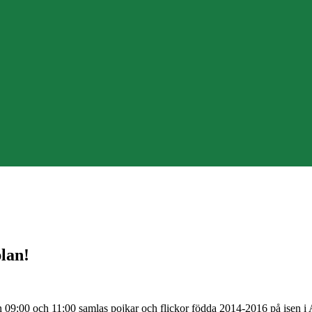
lan!
n 09:00 och 11:00 samlas pojkar och flickor födda 2014-2016 på isen 