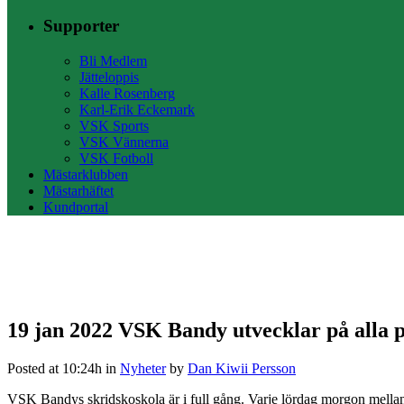
Supporter
Bli Medlem
Jätteloppis
Kalle Rosenberg
Karl-Erik Eckemark
VSK Sports
VSK Vännerna
VSK Fotboll
Mästarklubben
Mästarhäftet
Kundportal
19 jan 2022
VSK Bandy utvecklar på alla p
Posted at 10:24h
in
Nyheter
by
Dan Kiwii Persson
VSK Bandys skridskoskola är i full gång. Varje lördag morgon mella