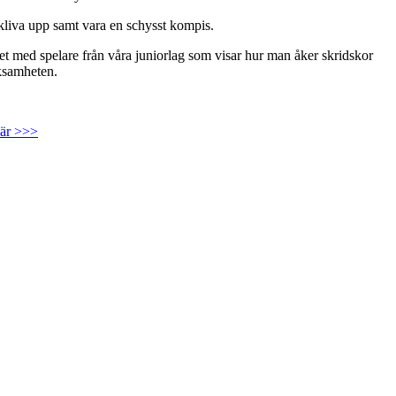
 kliva upp samt vara en schysst kompis.
 det med spelare från våra juniorlag som visar hur man åker skridskor
rksamheten.
här >>>