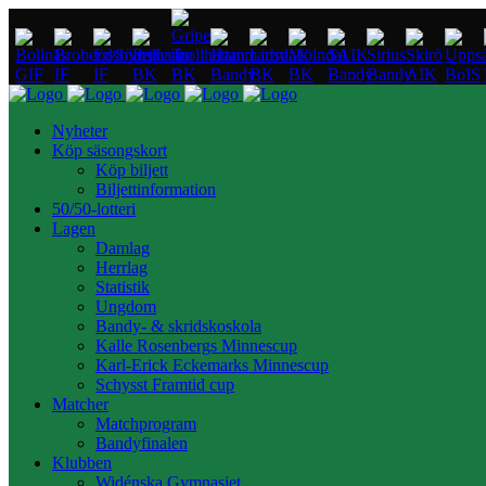
Nyheter
Köp säsongskort
Köp biljett
Biljettinformation
50/50-lotteri
Lagen
Damlag
Herrlag
Statistik
Ungdom
Bandy- & skridskoskola
Kalle Rosenbergs Minnescup
Karl-Erick Eckemarks Minnescup
Schysst Framtid cup
Matcher
Matchprogram
Bandyfinalen
Klubben
Widénska Gymnasiet