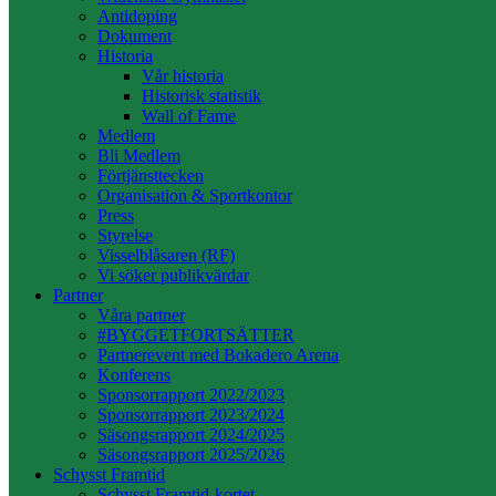
Antidoping
Dokument
Historia
Vår historia
Historisk statistik
Wall of Fame
Medlem
Bli Medlem
Förtjänsttecken
Organisation & Sportkontor
Press
Styrelse
Visselblåsaren (RF)
Vi söker publikvärdar
Partner
Våra partner
#BYGGETFORTSÄTTER
Partnerevent med Bokadero Arena
Konferens
Sponsorrapport 2022/2023
Sponsorrapport 2023/2024
Säsongsrapport 2024/2025
Säsongsrapport 2025/2026
Schysst Framtid
Schysst Framtid-kortet