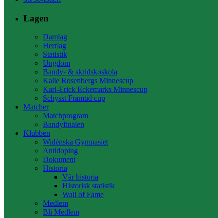
Lagen
Damlag
Herrlag
Statistik
Ungdom
Bandy- & skridskoskola
Kalle Rosenbergs Minnescup
Karl-Erick Eckemarks Minnescup
Schysst Framtid cup
Matcher
Matchprogram
Bandyfinalen
Klubben
Widénska Gymnasiet
Antidoping
Dokument
Historia
Vår historia
Historisk statistik
Wall of Fame
Medlem
Bli Medlem