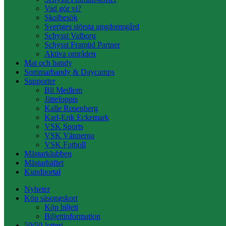
Vad gör vi?
Skolbesök
Sveriges största ungdomsgård
Schysst Valborg
Schysst Framtid Partner
Aktiva områden
Mat och bandy
Sommarbandy & Daycamps
Supporter
Bli Medlem
Jätteloppis
Kalle Rosenberg
Karl-Erik Eckemark
VSK Sports
VSK Vännerna
VSK Fotboll
Mästarklubben
Mästarhäftet
Kundportal
Nyheter
Köp säsongskort
Köp biljett
Biljettinformation
50/50-lotteri