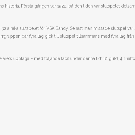
ns historia. Första gången var 1922, på den tiden var slutspelet det
 32:a raka slutspelet för VSK Bandy. Senast man missade slutspel va
gruppen där fyra lag gick till slutspel tillsammans med fyra lag från
 årets upplaga – med följande facit under denna tid: 10 guld, 4 finalför