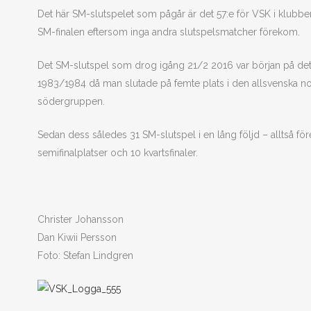
Det här SM-slutspelet som pågår är det 57:e för VSK i klubbe
SM-finalen eftersom inga andra slutspelsmatcher förekom.
Det SM-slutspel som drog igång 21/2 2016 var början på det
1983/1984 då man slutade på femte plats i den allsvenska norr
södergruppen.
Sedan dess således 31 SM-slutspel i en lång följd – alltså före
semifinalplatser och 10 kvartsfinaler.
Christer Johansson
Dan Kiwii Persson
Foto: Stefan Lindgren