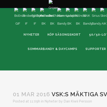
NYHETER
KÖP SÄSONGSKORT
50/50-LO
SOMMARBANDY & DAYCAMPS
SUPPORTER
01 MAR 2016
VSK:S MÄKTIGA SV
Posted at 11:09h
in
Nyheter
by
Dan Kiwii Persson