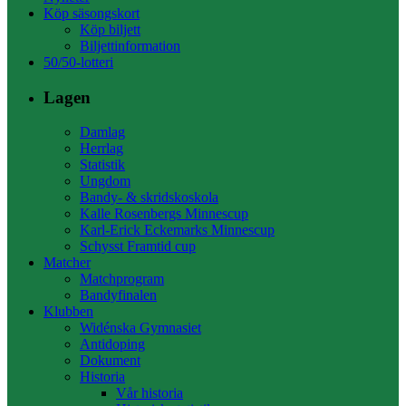
Köp säsongskort
Köp biljett
Biljettinformation
50/50-lotteri
Lagen
Damlag
Herrlag
Statistik
Ungdom
Bandy- & skridskoskola
Kalle Rosenbergs Minnescup
Karl-Erick Eckemarks Minnescup
Schysst Framtid cup
Matcher
Matchprogram
Bandyfinalen
Klubben
Widénska Gymnasiet
Antidoping
Dokument
Historia
Vår historia