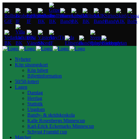
Nyheter
Köp säsongskort
Köp biljett
Biljettinformation
50/50-lotteri
Lagen
Damlag
Herrlag
Statistik
Ungdom
Bandy- & skridskoskola
Kalle Rosenbergs Minnescup
Karl-Erick Eckemarks Minnescup
Schysst Framtid cup
Matcher