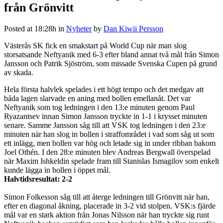
från Grönvitt
Posted at 18:28h
in
Nyheter
by
Dan Kiwii Persson
Västerås SK fick en smakstart på World Cup när man slog
storsatsande Neftyanik med 6-3 efter bland annat två mål från Simon
Jansson och Patrik Sjöström, som missade Svenska Cupen på grund
av skada.
Hela första halvlek spelades i ett högt tempo och det medgav att
båda lagen slarvade en aning med bollen emellanåt. Det var
Neftyanik som tog ledningen i den 13:e minuten genom Paul
Ryazantsev innan Simon Jansson tryckte in 1-1 i krysset minuten
senare. Samme Jansson såg till att VSK tog ledningen i den 23:e
minuten när han slog in bollen i straffområdet i vad som såg ut som
ett inlägg, men bollen var hög och letade sig in under ribban bakom
Joel Othén. I den 28:e minuten blev Andreas Bergwall överspelad
när Maxim Ishkeldin spelade fram till Stanislas Ismagilov som enkelt
kunde lägga in bollen i öppet mål.
Halvtidsresultat: 2-2
Simon Folkesson såg till att återge ledningen till Grönvitt när han,
efter en diagonal åkning, placerade in 3-2 vid stolpen. VSK:s fjärde
mål var en stark aktion från Jonas Nilsson när han tryckte sig runt