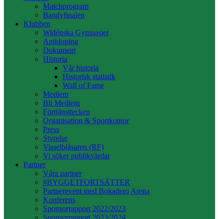
Matchprogram
Bandyfinalen
Klubben
Widénska Gymnasiet
Antidoping
Dokument
Historia
Vår historia
Historisk statistik
Wall of Fame
Medlem
Bli Medlem
Förtjänsttecken
Organisation & Sportkontor
Press
Styrelse
Visselblåsaren (RF)
Vi söker publikvärdar
Partner
Våra partner
#BYGGETFORTSÄTTER
Partnerevent med Bokadero Arena
Konferens
Sponsorrapport 2022/2023
Sponsorrapport 2023/2024