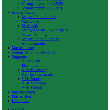
Säsongsrapport 2024/2025
Säsongsrapport 2025/2026
Schysst Framtid
Schysst Framtid-kortet
Vad gör vi?
Skolbesök
Sveriges största ungdomsgård
Schysst Valborg
Schysst Framtid Partner
Aktiva områden
Mat och bandy
Sommarbandy & Daycamps
Supporter
Bli Medlem
Jätteloppis
Kalle Rosenberg
Karl-Erik Eckemark
VSK Sports
VSK Vännerna
VSK Fotboll
Mästarklubben
Mästarhäftet
Kundportal
Nyheter