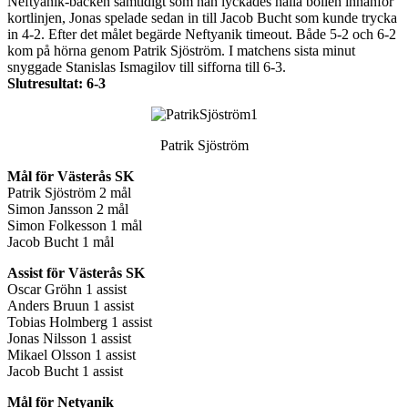
Neftyanik-backen samtidigt som han lyckades hålla bollen innanför
kortlinjen, Jonas spelade sedan in till Jacob Bucht som kunde trycka
in 4-2. Efter det målet begärde Neftyanik timeout. Både 5-2 och 6-2
kom på hörna genom Patrik Sjöström. I matchens sista minut
snyggade Stanislas Ismagilov till sifforna till 6-3.
Slutresultat: 6-3
Patrik Sjöström
Mål för Västerås SK
Patrik Sjöström 2 mål
Simon Jansson 2 mål
Simon Folkesson 1 mål
Jacob Bucht 1 mål
Assist för Västerås SK
Oscar Gröhn 1 assist
Anders Bruun 1 assist
Tobias Holmberg 1 assist
Jonas Nilsson 1 assist
Mikael Olsson 1 assist
Jacob Bucht 1 assist
Mål för Netyanik