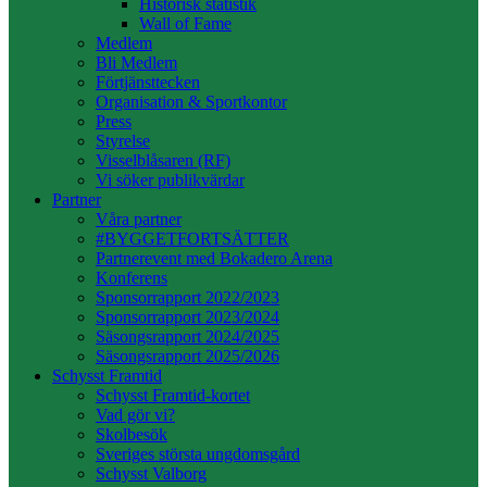
Historisk statistik
Wall of Fame
Medlem
Bli Medlem
Förtjänsttecken
Organisation & Sportkontor
Press
Styrelse
Visselblåsaren (RF)
Vi söker publikvärdar
Partner
Våra partner
#BYGGETFORTSÄTTER
Partnerevent med Bokadero Arena
Konferens
Sponsorrapport 2022/2023
Sponsorrapport 2023/2024
Säsongsrapport 2024/2025
Säsongsrapport 2025/2026
Schysst Framtid
Schysst Framtid-kortet
Vad gör vi?
Skolbesök
Sveriges största ungdomsgård
Schysst Valborg