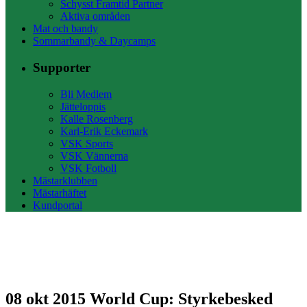
Schysst Framtid Partner
Aktiva områden
Mat och bandy
Sommarbandy & Daycamps
Supporter
Bli Medlem
Jätteloppis
Kalle Rosenberg
Karl-Erik Eckemark
VSK Sports
VSK Vännerna
VSK Fotboll
Mästarklubben
Mästarhäftet
Kundportal
08 okt 2015
World Cup: Styrkebesked