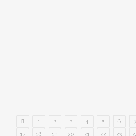
information till er som bokar bord: Arenan öppnar 08.00 
23...
23 januari, 2014
BILDEXTRA: SIRIUS-VSK
Fotograf: Ingemar Persson ...
20 januari, 2014
1
2
3
4
5
6
17
18
19
20
21
22
23
2