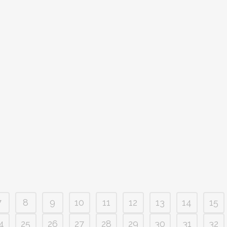
vände och vann mot Härnösand på bortaplan. Redan efter
den
knappt 20 minuter spelade visade återigen VSKs Matilda Pla
att...
21 januari, 2014
BOKA DITT SM-FINALPAKET IDAG!
Nu kan du boka plats på SM-finalen 2014! Förra året var vi
ca.400 personer från Västerås som tillsammans såg den förs
finalen på Friends Arena. VSK Bandy anordnar även i år...
20 januari, 2014
7
8
9
10
11
12
13
14
15
4
25
26
27
28
29
30
31
32