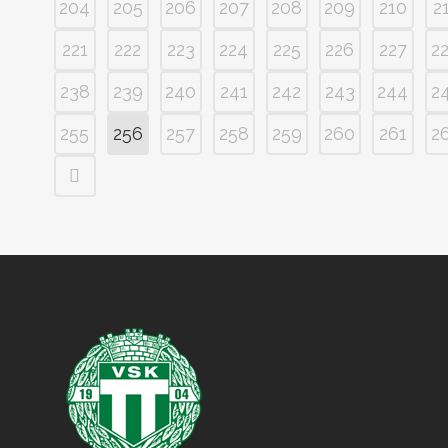
204
205
206
207
208
209
210
2
221
222
223
224
225
226
227
2
238
239
240
241
242
243
244
2
255
256
257
258
259
260
261
2