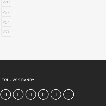
220
237
254
271
FÖLJ VSK BANDY