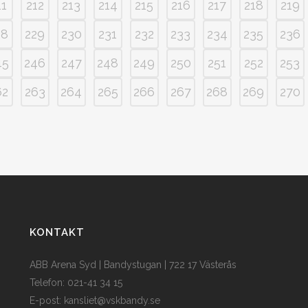
11
212
213
214
215
216
217
218
219
28
229
230
231
232
233
234
235
236
45
246
247
248
249
250
251
252
253
62
263
264
265
266
267
268
269
270
KONTAKT
ABB Arena Syd | Bandystugan | 722 17 Västerås
Telefon: 021-41 34 15
E-post:
kansliet@vskbandy.se