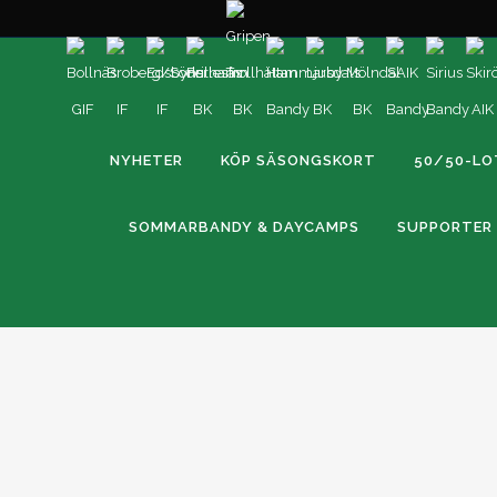
NYHETER
KÖP SÄSONGSKORT
50/50-LO
SOMMARBANDY & DAYCAMPS
SUPPORTER
SM-GULD FÖR VETERANLAGET!
VSK Bandys veteranlag tog för femte året i rad guld i Vete