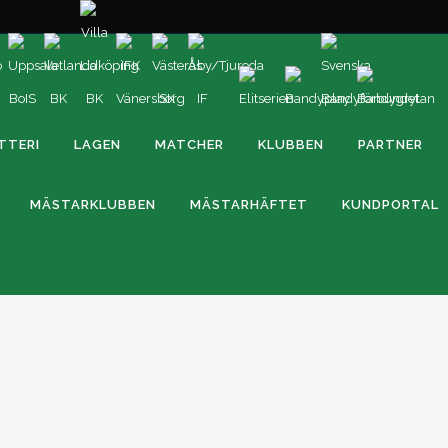
TTERI
LAGEN
MATCHER
KLUBBEN
PARTNER
MÄSTARKLUBBEN
MÄSTARHÄFTET
KUNDPORTAL
VSK TOG ÄNNU EN VINST I RETURMÖTET MOT
HÄRNÖSAND
ran-