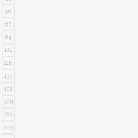
50
67
84
101
118
135
152
169
186
203