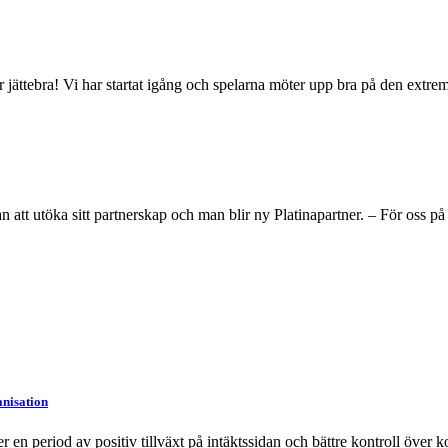
jättebra! Vi har startat igång och spelarna möter upp bra på den extremt 
n att utöka sitt partnerskap och man blir ny Platinapartner. – För oss p
anisation
en period av positiv tillväxt på intäktssidan och bättre kontroll över k