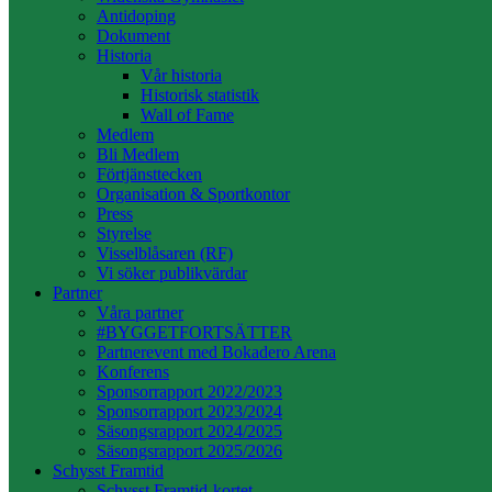
Antidoping
Dokument
Historia
Vår historia
Historisk statistik
Wall of Fame
Medlem
Bli Medlem
Förtjänsttecken
Organisation & Sportkontor
Press
Styrelse
Visselblåsaren (RF)
Vi söker publikvärdar
Partner
Våra partner
#BYGGETFORTSÄTTER
Partnerevent med Bokadero Arena
Konferens
Sponsorrapport 2022/2023
Sponsorrapport 2023/2024
Säsongsrapport 2024/2025
Säsongsrapport 2025/2026
Schysst Framtid
Schysst Framtid-kortet