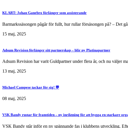
KLART: Johan Ganebro förlänger som assisterande
Barmarkssäsongen pågår för fullt, hur rullar försäsongen på? – Det går 
15 maj, 2025
Adsum Revision förlänger sitt partnerskap – blir ny Platinapartner
Adsum Revision har varit Guldpartner under flera år, och nu väljer ma
13 maj, 2025
Michael Campese tackar för sig! 💬
08 maj, 2025
VSK Bandy rustar för framtiden – ny inriktning för att bygga en starkare org
VSK Bandy står inför en ny spännande fas i klubbens utveckling. Efter 