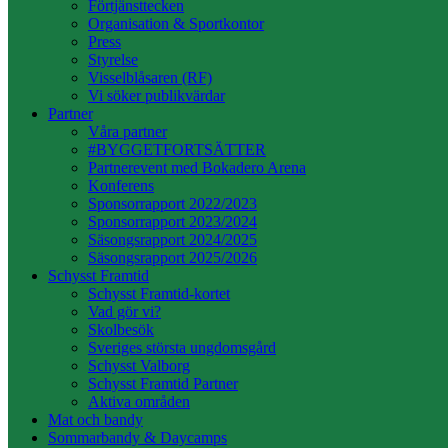
Förtjänsttecken
Organisation & Sportkontor
Press
Styrelse
Visselblåsaren (RF)
Vi söker publikvärdar
Partner
Våra partner
#BYGGETFORTSÄTTER
Partnerevent med Bokadero Arena
Konferens
Sponsorrapport 2022/2023
Sponsorrapport 2023/2024
Säsongsrapport 2024/2025
Säsongsrapport 2025/2026
Schysst Framtid
Schysst Framtid-kortet
Vad gör vi?
Skolbesök
Sveriges största ungdomsgård
Schysst Valborg
Schysst Framtid Partner
Aktiva områden
Mat och bandy
Sommarbandy & Daycamps