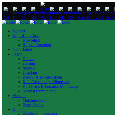
Nyheter
Köp säsongskort
Köp biljett
Biljettinformation
50/50-lotteri
Lagen
Damlag
Herrlag
Statistik
Ungdom
Bandy- & skridskoskola
Kalle Rosenbergs Minnescup
Karl-Erick Eckemarks Minnescup
Schysst Framtid cup
Matcher
Matchprogram
Bandyfinalen
Klubben
Widénska Gymnasiet