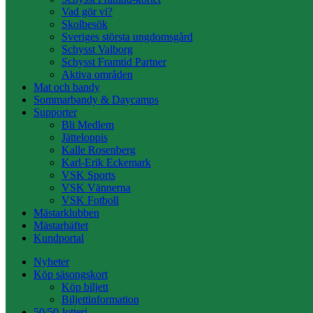
Vad gör vi?
Skolbesök
Sveriges största ungdomsgård
Schysst Valborg
Schysst Framtid Partner
Aktiva områden
Mat och bandy
Sommarbandy & Daycamps
Supporter
Bli Medlem
Jätteloppis
Kalle Rosenberg
Karl-Erik Eckemark
VSK Sports
VSK Vännerna
VSK Fotboll
Mästarklubben
Mästarhäftet
Kundportal
Nyheter
Köp säsongskort
Köp biljett
Biljettinformation
50/50-lotteri