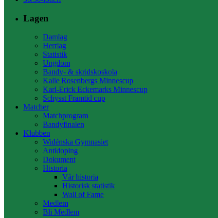
Lagen
Damlag
Herrlag
Statistik
Ungdom
Bandy- & skridskoskola
Kalle Rosenbergs Minnescup
Karl-Erick Eckemarks Minnescup
Schysst Framtid cup
Matcher
Matchprogram
Bandyfinalen
Klubben
Widénska Gymnasiet
Antidoping
Dokument
Historia
Vår historia
Historisk statistik
Wall of Fame
Medlem
Bli Medlem