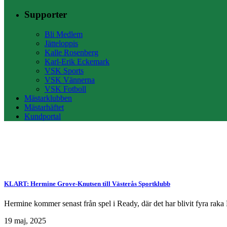
Supporter
Bli Medlem
Jätteloppis
Kalle Rosenberg
Karl-Erik Eckemark
VSK Sports
VSK Vännerna
VSK Fotboll
Mästarklubben
Mästarhäftet
Kundportal
KLART: Hermine Grove-Knutsen till Västerås Sportklubb
Hermine kommer senast från spel i Ready, där det har blivit fyra raka 
19 maj, 2025