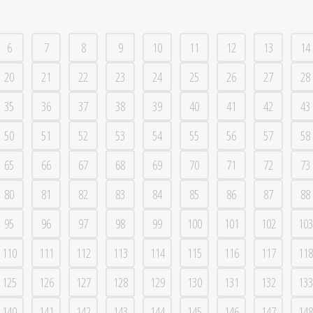
6
7
8
9
10
11
12
13
14
20
21
22
23
24
25
26
27
28
35
36
37
38
39
40
41
42
43
50
51
52
53
54
55
56
57
58
65
66
67
68
69
70
71
72
73
80
81
82
83
84
85
86
87
88
95
96
97
98
99
100
101
102
103
110
111
112
113
114
115
116
117
118
125
126
127
128
129
130
131
132
133
140
141
142
143
144
145
146
147
148