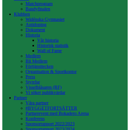
Matchprogram
Bandyfinalen
Klubben
Widénska Gymnasiet
Antidoping
Dokument
Historia
Vår historia
Historisk statistik
Wall of Fame
Medlem
Bli Medlem
Förtjänsttecken
Organisation & Sportkontor
Press
Styrelse
Visselblåsaren (RF)
Vi söker publikvärdar
Partner
Våra partner
#BYGGETFORTSÄTTER
Partnerevent med Bokadero Arena
Konferens
Sponsorrapport 2022/2023
Sponsorrapport 2023/2024