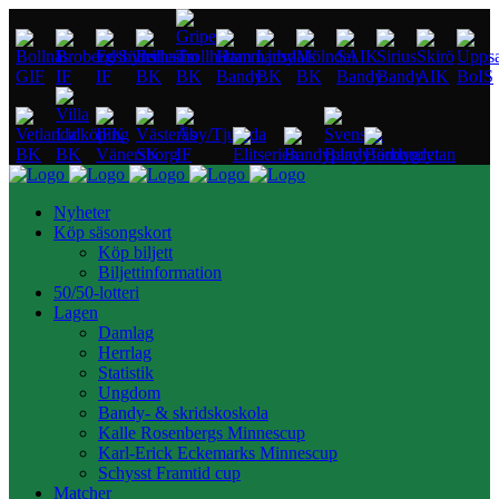
Nyheter
Köp säsongskort
Köp biljett
Biljettinformation
50/50-lotteri
Lagen
Damlag
Herrlag
Statistik
Ungdom
Bandy- & skridskoskola
Kalle Rosenbergs Minnescup
Karl-Erick Eckemarks Minnescup
Schysst Framtid cup
Matcher