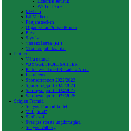
Historisk statistik
Wall of Fame
Medlem
Bli Medlem
Förtjänsttecken
Organisation & Sportkontor
Press
Styrelse
Visselblåsaren (RF)
Vi söker publikvärdar
Partner
Våra partner
#BYGGETFORTSÄTTER
Partnerevent med Bokadero Arena
Konferens
Sponsorrapport 2022/2023
Sponsorrapport 2023/2024
Säsongsrapport 2024/2025
Säsongsrapport 2025/2026
Schysst Framtid
Schysst Framtid-kortet
Vad gör vi?
Skolbesök
Sveriges största ungdomsgård
Schysst Valborg