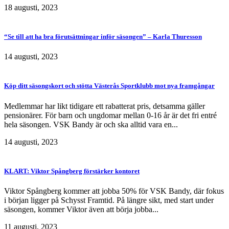
18 augusti, 2023
“Se till att ha bra förutsättningar inför säsongen” – Karla Thuresson
14 augusti, 2023
Köp ditt säsongskort och stötta Västerås Sportklubb mot nya framgångar
Medlemmar har likt tidigare ett rabatterat pris, detsamma gäller
pensionärer. För barn och ungdomar mellan 0-16 år är det fri entré
hela säsongen. VSK Bandy är och ska alltid vara en...
14 augusti, 2023
KLART: Viktor Spångberg förstärker kontoret
Viktor Spångberg kommer att jobba 50% för VSK Bandy, där fokus
i början ligger på Schysst Framtid. På längre sikt, med start under
säsongen, kommer Viktor även att börja jobba...
11 augusti, 2023