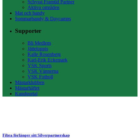
Schysst Framtid Partner
Aktiva områden
Mat och bandy
Sommarbandy & Daycamps
Supporter
Bli Medlem
Jätteloppis
Kalle Rosenberg
Karl-Erik Eckemark
VSK Sports
VSK Vännerna
VSK Fotboll
Mästarklubben
Mästarhäftet
Kundportal
Fibra förlänger sitt Silverpartnerskap