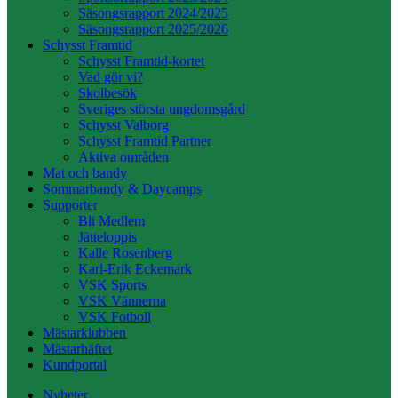
Säsongsrapport 2024/2025
Säsongsrapport 2025/2026
Schysst Framtid
Schysst Framtid-kortet
Vad gör vi?
Skolbesök
Sveriges största ungdomsgård
Schysst Valborg
Schysst Framtid Partner
Aktiva områden
Mat och bandy
Sommarbandy & Daycamps
Supporter
Bli Medlem
Jätteloppis
Kalle Rosenberg
Karl-Erik Eckemark
VSK Sports
VSK Vännerna
VSK Fotboll
Mästarklubben
Mästarhäftet
Kundportal
Nyheter