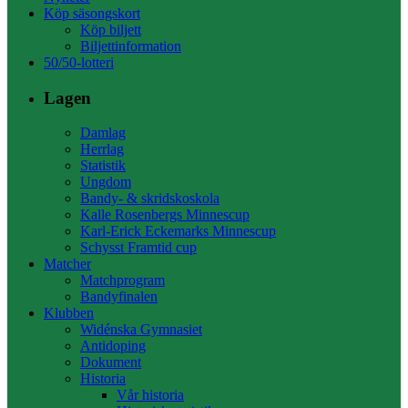
Köp säsongskort
Köp biljett
Biljettinformation
50/50-lotteri
Lagen
Damlag
Herrlag
Statistik
Ungdom
Bandy- & skridskoskola
Kalle Rosenbergs Minnescup
Karl-Erick Eckemarks Minnescup
Schysst Framtid cup
Matcher
Matchprogram
Bandyfinalen
Klubben
Widénska Gymnasiet
Antidoping
Dokument
Historia
Vår historia