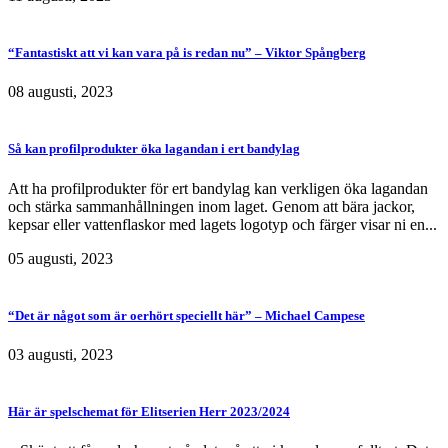
“Fantastiskt att vi kan vara på is redan nu” – Viktor Spångberg
08 augusti, 2023
Så kan profilprodukter öka lagandan i ert bandylag
Att ha profilprodukter för ert bandylag kan verkligen öka lagandan
och stärka sammanhållningen inom laget. Genom att bära jackor,
kepsar eller vattenflaskor med lagets logotyp och färger visar ni en...
05 augusti, 2023
“Det är något som är oerhört speciellt här” – Michael Campese
03 augusti, 2023
Här är spelschemat för Elitserien Herr 2023/2024