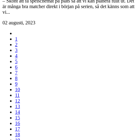
– Skönt att få spelschemat på plats så att vi kan planera fullt ut. Det
är många bra matcher direkt i början på serien, så det känns som att
vi...
02 augusti, 2023
1
2
3
4
5
6
7
8
9
10
11
12
13
14
15
16
17
18