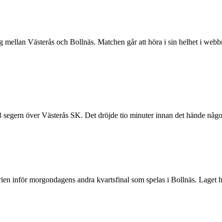
ag mellan Västerås och Bollnäs. Matchen går att höra i sin helhet i w
 5-3 segern över Västerås SK. Det dröjde tio minuter innan det hände någ
ien inför morgondagens andra kvartsfinal som spelas i Bollnäs. Laget ha