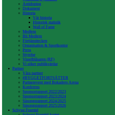
Antidoping
Dokument
Historia
Vår historia
Historisk statistik
Wall of Fame
Medlem
Bli Medlem
Förtjänsttecken
Organisation & Sportkontor
Press
Styrelse
Visselblåsaren (RF)
Vi söker publikvärdar
Partner
Våra partner
#BYGGETFORTSÄTTER
Partnerevent med Bokadero Arena
Konferens
Sponsorrapport 2022/2023
Sponsorrapport 2023/2024
Säsongsrapport 2024/2025
Säsongsrapport 2025/2026
Schysst Framtid
Schysst Framtid-kortet