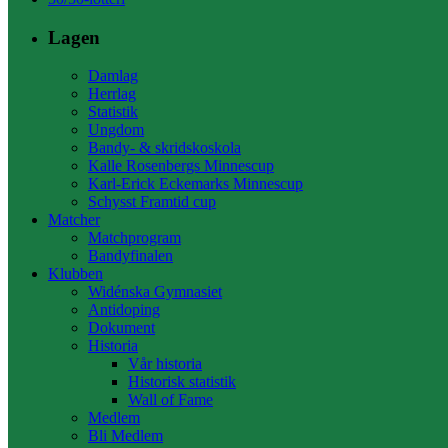
Lagen
Damlag
Herrlag
Statistik
Ungdom
Bandy- & skridskoskola
Kalle Rosenbergs Minnescup
Karl-Erick Eckemarks Minnescup
Schysst Framtid cup
Matcher
Matchprogram
Bandyfinalen
Klubben
Widénska Gymnasiet
Antidoping
Dokument
Historia
Vår historia
Historisk statistik
Wall of Fame
Medlem
Bli Medlem