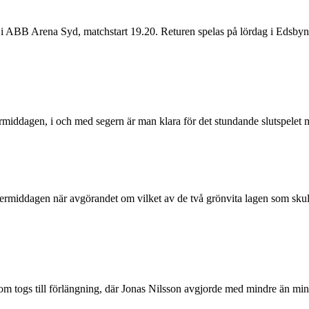
 ABB Arena Syd, matchstart 19.20. Returen spelas på lördag i Edsbyn. D
agen, i och med segern är man klara för det stundande slutspelet med
rmiddagen när avgörandet om vilket av de två grönvita lagen som skulle t
g som togs till förlängning, där Jonas Nilsson avgjorde med mindre än mi