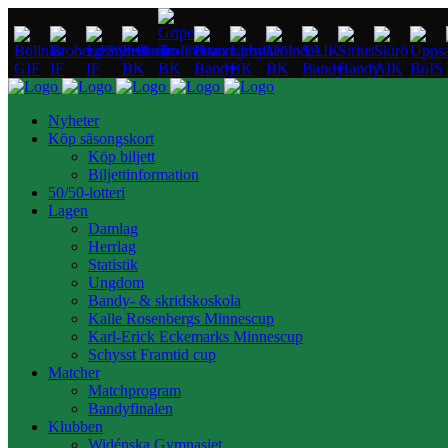
Nyheter
Köp säsongskort
Köp biljett
Biljettinformation
50/50-lotteri
Lagen
Damlag
Herrlag
Statistik
Ungdom
Bandy- & skridskoskola
Kalle Rosenbergs Minnescup
Karl-Erick Eckemarks Minnescup
Schysst Framtid cup
Matcher
Matchprogram
Bandyfinalen
Klubben
Widénska Gymnasiet