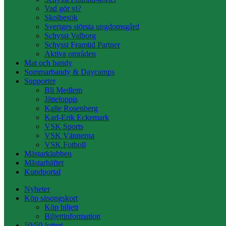
Vad gör vi?
Skolbesök
Sveriges största ungdomsgård
Schysst Valborg
Schysst Framtid Partner
Aktiva områden
Mat och bandy
Sommarbandy & Daycamps
Supporter
Bli Medlem
Jätteloppis
Kalle Rosenberg
Karl-Erik Eckemark
VSK Sports
VSK Vännerna
VSK Fotboll
Mästarklubben
Mästarhäftet
Kundportal
Nyheter
Köp säsongskort
Köp biljett
Biljettinformation
50/50-lotteri