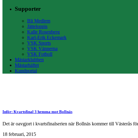
Supporter
Bli Medlem
Jätteloppis
Kalle Rosenberg
Karl-Erik Eckemark
VSK Sports
VSK Vännerna
VSK Fotboll
Mästarklubben
Mästarhäftet
Kundportal
Inför: Kvartsfinal 3 hemma mot Bollnäs
Det är oavgjort i kvartsfinalserien när Bollnäs kommer till Västerås
18 februari, 2015