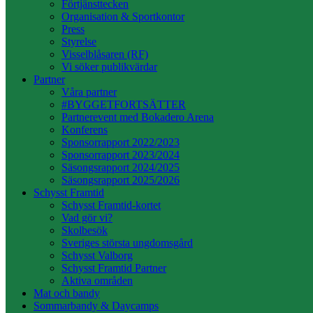
Förtjänsttecken
Organisation & Sportkontor
Press
Styrelse
Visselblåsaren (RF)
Vi söker publikvärdar
Partner
Våra partner
#BYGGETFORTSÄTTER
Partnerevent med Bokadero Arena
Konferens
Sponsorrapport 2022/2023
Sponsorrapport 2023/2024
Säsongsrapport 2024/2025
Säsongsrapport 2025/2026
Schysst Framtid
Schysst Framtid-kortet
Vad gör vi?
Skolbesök
Sveriges största ungdomsgård
Schysst Valborg
Schysst Framtid Partner
Aktiva områden
Mat och bandy
Sommarbandy & Daycamps