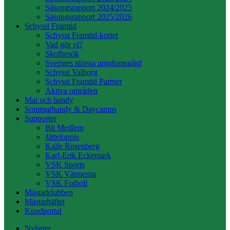
Säsongsrapport 2024/2025
Säsongsrapport 2025/2026
Schysst Framtid
Schysst Framtid-kortet
Vad gör vi?
Skolbesök
Sveriges största ungdomsgård
Schysst Valborg
Schysst Framtid Partner
Aktiva områden
Mat och bandy
Sommarbandy & Daycamps
Supporter
Bli Medlem
Jätteloppis
Kalle Rosenberg
Karl-Erik Eckemark
VSK Sports
VSK Vännerna
VSK Fotboll
Mästarklubben
Mästarhäftet
Kundportal
Nyheter