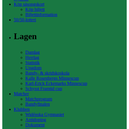
Köp säsongskort
Köp biljett
Biljettinformation
50/50-lotteri
Lagen
Damlag
Herrlag
Statistik
Ungdom
Bandy- & skridskoskola
Kalle Rosenbergs Minnescup
Karl-Erick Eckemarks Minnescup
Schysst Framtid cup
Matcher
Matchprogram
Bandyfinalen
Klubben
Widénska Gymnasiet
Antidoping
Dokument