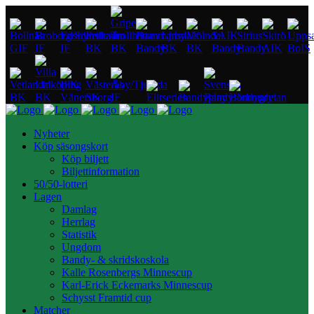
Nyheter
Köp säsongskort
Köp biljett
Biljettinformation
50/50-lotteri
Lagen
Damlag
Herrlag
Statistik
Ungdom
Bandy- & skridskoskola
Kalle Rosenbergs Minnescup
Karl-Erick Eckemarks Minnescup
Schysst Framtid cup
Matcher