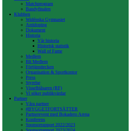
Matchprogram
Bandyfinalen
Klubben
Widénska Gymnasiet
Antidoping
Dokument
Historia
Vår historia
Historisk statistik
Wall of Fame
Medlem
Bli Medlem
Förtjänsttecken
Organisation & Sportkontor
Press
Styrelse
Visselblåsaren (RF)
Vi söker publikvärdar
Partner
Våra partner
#BYGGETFORTSÄTTER
Partnerevent med Bokadero Arena
Konferens
Sponsorrapport 2022/2023
Sponsorrapport 2023/2024