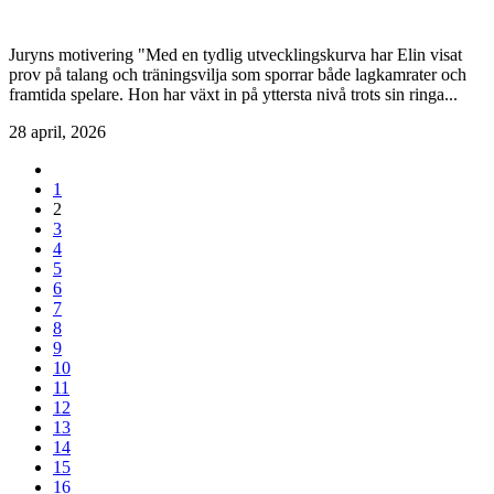
Juryns motivering "Med en tydlig utvecklingskurva har Elin visat
prov på talang och träningsvilja som sporrar både lagkamrater och
framtida spelare. Hon har växt in på yttersta nivå trots sin ringa...
28 april, 2026
1
2
3
4
5
6
7
8
9
10
11
12
13
14
15
16