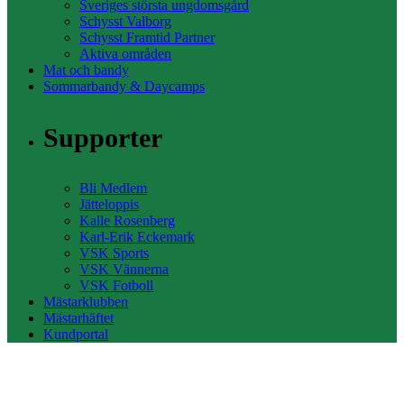
Sveriges största ungdomsgård
Schysst Valborg
Schysst Framtid Partner
Aktiva områden
Mat och bandy
Sommarbandy & Daycamps
Supporter
Bli Medlem
Jätteloppis
Kalle Rosenberg
Karl-Erik Eckemark
VSK Sports
VSK Vännerna
VSK Fotboll
Mästarklubben
Mästarhäftet
Kundportal