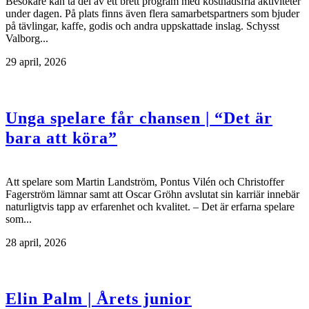
Besökare kan ta del av ett brett program med kostnadsfria aktiviteter
under dagen. På plats finns även flera samarbetspartners som bjuder
på tävlingar, kaffe, godis och andra uppskattade inslag. Schysst
Valborg...
29 april, 2026
Unga spelare får chansen | “Det är
bara att köra”
Att spelare som Martin Landström, Pontus Vilén och Christoffer
Fagerström lämnar samt att Oscar Gröhn avslutat sin karriär innebär
naturligtvis tapp av erfarenhet och kvalitet. – Det är erfarna spelare
som...
28 april, 2026
Elin Palm | Årets junior