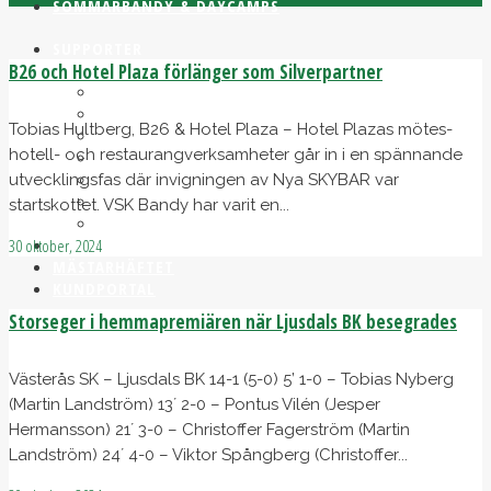
SOMMARBANDY & DAYCAMPS
SUPPORTER
B26 och Hotel Plaza förlänger som Silverpartner
BLI MEDLEM
JÄTTELOPPIS
Tobias Hultberg, B26 & Hotel Plaza – Hotel Plazas mötes-
KALLE ROSENBERG
hotell- och restaurangverksamheter går in i en spännande
KARL-ERIK ECKEMARK
VSK SPORTS
utvecklingsfas där invigningen av Nya SKYBAR var
VSK VÄNNERNA
startskottet. VSK Bandy har varit en...
VSK FOTBOLL
MÄSTARKLUBBEN
30 oktober, 2024
MÄSTARHÄFTET
KUNDPORTAL
Storseger i hemmapremiären när Ljusdals BK besegrades
Västerås SK – Ljusdals BK 14-1 (5-0) 5’ 1-0 – Tobias Nyberg
(Martin Landström) 13´ 2-0 – Pontus Vilén (Jesper
Hermansson) 21´ 3-0 – Christoffer Fagerström (Martin
Landström) 24´ 4-0 – Viktor Spångberg (Christoffer...