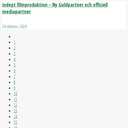
indept filmproduktion – Ny Guldpartner och officiell
mediapartner
24 oktober, 2024
1
2
3
4
5
6
7
8
9
10
11
12
13
14
15
16