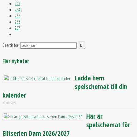
263
264
265
266
267
Search for:
Fler nyheter
Ladda hem
spelschemat till din
kalender
30 juli, 2026
Här är
spelschemat för
Elitserien Dam 2026/2027