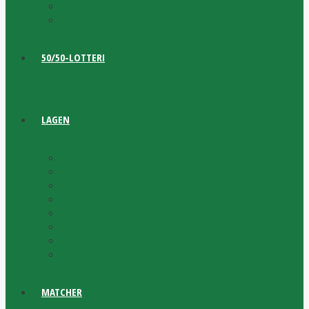
Köp biljett
Biljettinformation
50/50-LOTTERI
LAGEN
Damlag
Herrlag
Statistik
Ungdom
Bandy- & skridskoskola
Kalle Rosenbergs Minnescup
Karl-Erick Eckemarks Minnescup
Schysst Framtid cup
MATCHER