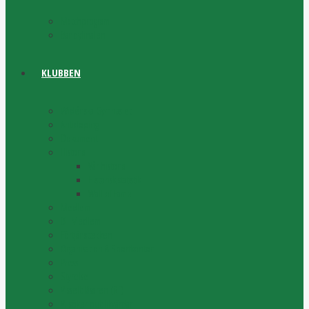
Matchprogram
Bandyfinalen
KLUBBEN
Widénska Gymnasiet
Antidoping
Dokument
Historia
Vår historia
Historisk statistik
Wall of Fame
Medlem
Bli Medlem
Förtjänsttecken
Organisation & Sportkontor
Press
Styrelse
Visselblåsaren (RF)
Vi söker publikvärdar