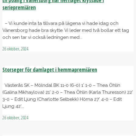
En poäng i Vänersborg när herrlaget kryssade i
seriepremiären
– Vi kunde inta ta tillvara på lägena vi hade idag och
Vänersborg hade bra skytte. Vi leder med två bollar ett tag
och sen tar vi också ledningen med...
26 oktober, 2024
Storseger för damlaget i hemmapremiären
Västerås SK – Mölndal BK 11-0 (6-0) 1’ 1-0 – Thea Öhlin
(Galina Mikhaylova) 21’ 2-0 – Thea Öhlin (Karla Thuresson) 22’
3-0 – Edit Ljung (Charlotte Selbekk) Hörna 27’ 4-0 – Edit
Ljung 42’...
26 oktober, 2024