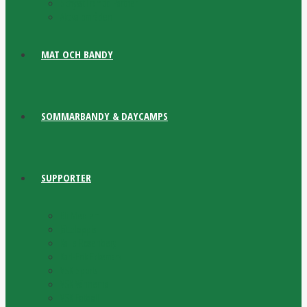
Schysst Framtid Partner
Aktiva områden
MAT OCH BANDY
SOMMARBANDY & DAYCAMPS
SUPPORTER
Bli Medlem
Jätteloppis
Kalle Rosenberg
Karl-Erik Eckemark
VSK Sports
VSK Vännerna
VSK Fotboll