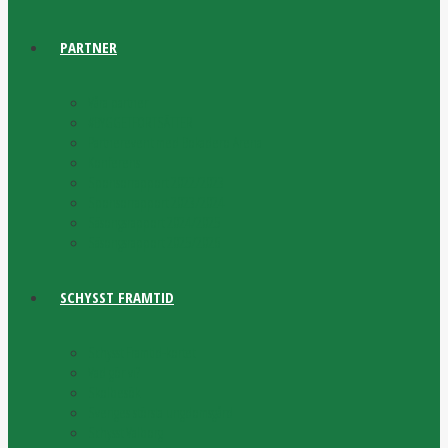
PARTNER
Våra partner
#BYGGETFORTSÄTTER
Partnerevent med Bokadero Arena
Konferens
Sponsorrapport 2022/2023
Sponsorrapport 2023/2024
Säsongsrapport 2024/2025
Säsongsrapport 2025/2026
SCHYSST FRAMTID
Schysst Framtid-kortet
Vad gör vi?
Skolbesök
Sveriges största ungdomsgård
Schysst Valborg