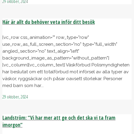
29 oktober, 2024
Här är allt du behöver veta inför ditt besök
[vc_row css_animation="" row_type="row"
use_row_as_full_screen_section="no" type="full_width"
angled_section="no" text_align="left"
background_image_as_pattern="without_pattern"]
[vc_column][vc_column_text] Väskförbud Polismyndigheten
har beslutat om ett totalförbud mot införsel av alla typer av
väskor, ryggsäckar och påsar oavsett storlekar. Personer
med barn som har...
29 oktober, 2024
Landström: “Vi har mer att ge och det ska vi ta fram
imorgon”