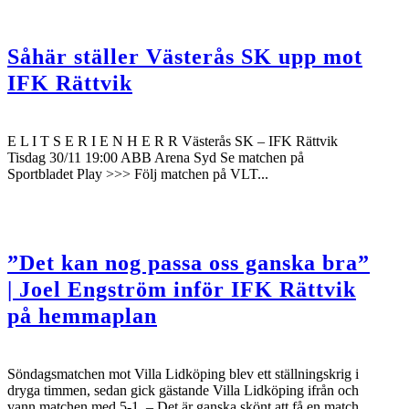
Såhär ställer Västerås SK upp mot
IFK Rättvik
E L I T S E R I E N H E R R Västerås SK – IFK Rättvik
Tisdag 30/11 19:00 ABB Arena Syd Se matchen på
Sportbladet Play >>> Följ matchen på VLT...
”Det kan nog passa oss ganska bra”
| Joel Engström inför IFK Rättvik
på hemmaplan
Söndagsmatchen mot Villa Lidköping blev ett ställningskrig i
dryga timmen, sedan gick gästande Villa Lidköping ifrån och
vann matchen med 5-1. – Det är ganska skönt att få en match