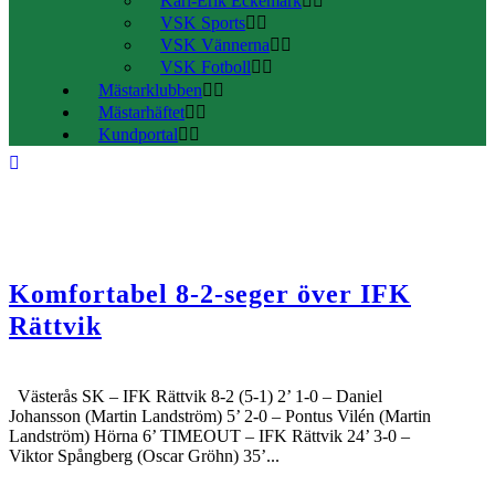
Karl-Erik Eckemark
VSK Sports
VSK Vännerna
VSK Fotboll
Mästarklubben
Mästarhäftet
Kundportal
Komfortabel 8-2-seger över IFK
Rättvik
Västerås SK – IFK Rättvik 8-2 (5-1) 2’ 1-0 – Daniel
Johansson (Martin Landström) 5’ 2-0 – Pontus Vilén (Martin
Landström) Hörna 6’ TIMEOUT – IFK Rättvik 24’ 3-0 –
Viktor Spångberg (Oscar Gröhn) 35’...