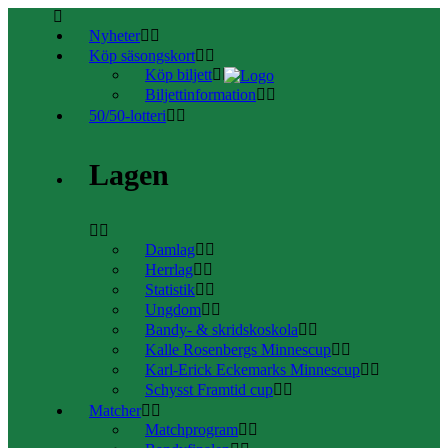
Nyheter
Köp säsongskort
Köp biljett
Biljettinformation
50/50-lotteri
Lagen
Damlag
Herrlag
Statistik
Ungdom
Bandy- & skridskoskola
Kalle Rosenbergs Minnescup
Karl-Erick Eckemarks Minnescup
Schysst Framtid cup
Matcher
Matchprogram