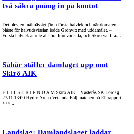
två säkra poäng in på kontot
Det blev en målmässigt jämn första halvlek och när domaren
blåste för halvtidsvisslan ledde Grönvitt med uddamålet. –
Första halvlek är inte alls bra från vår sida, och Skirö var bra....
Såhär ställer damlaget upp mot
Skirö AIK
E L I T S E R I E N D A M Skirö AIK – Västerås SK Lördag
27/11 13:00 Hydro Arena Vetlanda Följ matchen på Elitrapport
>>>...
Landslag: Damlandslaget laddar