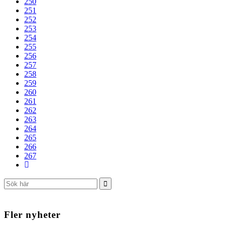
250
251
252
253
254
255
256
257
258
259
260
261
262
263
264
265
266
267
Fler nyheter