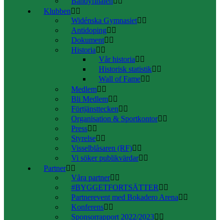
Bandyfinalen
Klubben
Widénska Gymnasiet
Antidoping
Dokument
Historia
Vår historia
Historisk statistik
Wall of Fame
Medlem
Bli Medlem
Förtjänsttecken
Organisation & Sportkontor
Press
Styrelse
Visselblåsaren (RF)
Vi söker publikvärdar
Partner
Våra partner
#BYGGETFORTSÄTTER
Partnerevent med Bokadero Arena
Konferens
Sponsorrapport 2022/2023