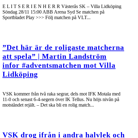
E L I T S E R I E N H E R R Västerås SK – Villa Lidköping
Söndag 28/11 15:00 ABB Arena Syd Se matchen på
Sportbladet Play >>> Följ matchen på VLT...
”Det här är de roligaste matcherna
att spela” | Martin Landström
infor #adventsmatchen mot Villa
Lidköping
VSK kommer från två raka segrar, dels mot IFK Motala med
11-0 och senast 6-4-segern över IK Tellus. Nu höjs nivån på
motståndet rejält. – Det ska bli en rolig match...
VSK drog ifrån i andra halvlek och