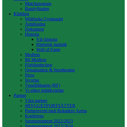
Matchprogram
Bandyfinalen
Klubben
Widénska Gymnasiet
Antidoping
Dokument
Historia
Vår historia
Historisk statistik
Wall of Fame
Medlem
Bli Medlem
Förtjänsttecken
Organisation & Sportkontor
Press
Styrelse
Visselblåsaren (RF)
Vi söker publikvärdar
Partner
Våra partner
#BYGGETFORTSÄTTER
Partnerevent med Bokadero Arena
Konferens
Sponsorrapport 2022/2023
Sponsorrapport 2023/2024