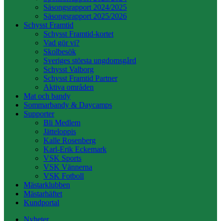
Säsongsrapport 2024/2025
Säsongsrapport 2025/2026
Schysst Framtid
Schysst Framtid-kortet
Vad gör vi?
Skolbesök
Sveriges största ungdomsgård
Schysst Valborg
Schysst Framtid Partner
Aktiva områden
Mat och bandy
Sommarbandy & Daycamps
Supporter
Bli Medlem
Jätteloppis
Kalle Rosenberg
Karl-Erik Eckemark
VSK Sports
VSK Vännerna
VSK Fotboll
Mästarklubben
Mästarhäftet
Kundportal
Nyheter