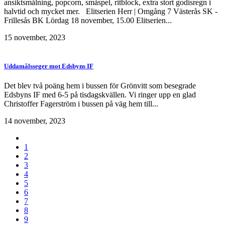
ansiktsmålning, popcorn, småspel, ritblock, extra stort godisregn i
halvtid och mycket mer. Elitserien Herr | Omgång 7 Västerås SK -
Frillesås BK Lördag 18 november, 15.00 Elitserien...
15 november, 2023
Uddamålsseger mot Edsbyns IF
Det blev två poäng hem i bussen för Grönvitt som besegrade
Edsbyns IF med 6-5 på tisdagskvällen. Vi ringer upp en glad
Christoffer Fagerström i bussen på väg hem till...
14 november, 2023
1
2
3
4
5
6
7
8
9