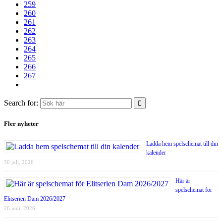
259
260
261
262
263
264
265
266
267
Search for:
Fler nyheter
Ladda hem spelschemat till din
kalender
30 juli, 2026
Här är
spelschemat för
Elitserien Dam 2026/2027
26 juni, 2026