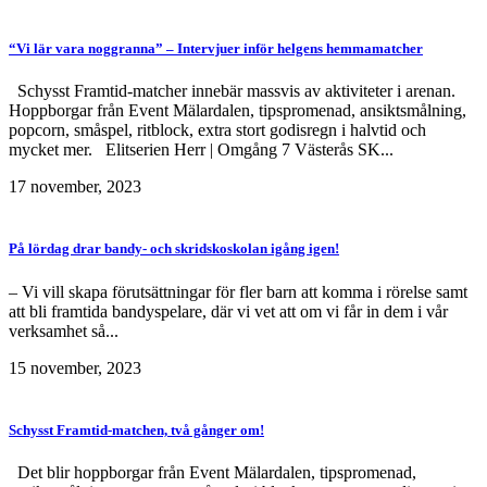
“Vi lär vara noggranna” – Intervjuer inför helgens hemmamatcher
Schysst Framtid-matcher innebär massvis av aktiviteter i arenan.
Hoppborgar från Event Mälardalen, tipspromenad, ansiktsmålning,
popcorn, småspel, ritblock, extra stort godisregn i halvtid och
mycket mer. Elitserien Herr | Omgång 7 Västerås SK...
17 november, 2023
På lördag drar bandy- och skridskoskolan igång igen!
– Vi vill skapa förutsättningar för fler barn att komma i rörelse samt
att bli framtida bandyspelare, där vi vet att om vi får in dem i vår
verksamhet så...
15 november, 2023
Schysst Framtid-matchen, två gånger om!
Det blir hoppborgar från Event Mälardalen, tipspromenad,