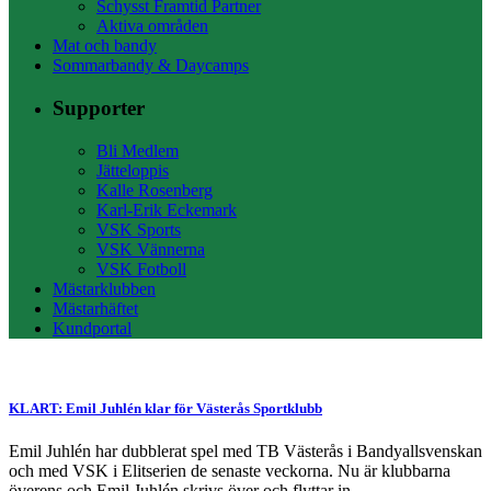
Schysst Framtid Partner
Aktiva områden
Mat och bandy
Sommarbandy & Daycamps
Supporter
Bli Medlem
Jätteloppis
Kalle Rosenberg
Karl-Erik Eckemark
VSK Sports
VSK Vännerna
VSK Fotboll
Mästarklubben
Mästarhäftet
Kundportal
KLART: Emil Juhlén klar för Västerås Sportklubb
Emil Juhlén har dubblerat spel med TB Västerås i Bandyallsvenskan
och med VSK i Elitserien de senaste veckorna. Nu är klubbarna
överens och Emil Juhlén skrivs över och flyttar in...