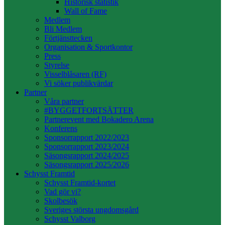
Historisk statistik
Wall of Fame
Medlem
Bli Medlem
Förtjänsttecken
Organisation & Sportkontor
Press
Styrelse
Visselblåsaren (RF)
Vi söker publikvärdar
Partner
Våra partner
#BYGGETFORTSÄTTER
Partnerevent med Bokadero Arena
Konferens
Sponsorrapport 2022/2023
Sponsorrapport 2023/2024
Säsongsrapport 2024/2025
Säsongsrapport 2025/2026
Schysst Framtid
Schysst Framtid-kortet
Vad gör vi?
Skolbesök
Sveriges största ungdomsgård
Schysst Valborg