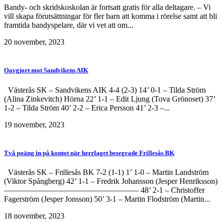
Bandy- och skridskoskolan är fortsatt gratis för alla deltagare. – Vi
vill skapa förutsättningar för fler barn att komma i rörelse samt att bli
framtida bandyspelare, där vi vet att om...
20 november, 2023
Oavgjort mot Sandvikens AIK
Västerås SK – Sandvikens AIK 4-4 (2-3) 14’ 0-1 – Tilda Ström
(Alina Zinkevitch) Hörna 22’ 1-1 – Edit Ljung (Tova Grönoset) 37’
1-2 – Tilda Ström 40’ 2-2 – Erica Persson 41’ 2-3 –...
19 november, 2023
Två poäng in på kontot när herrlaget besegrade Frillesås BK
Västerås SK – Frillesås BK 7-2 (1-1) 1’ 1-0 – Martin Landström
(Viktor Spångberg) 42’ 1-1 – Fredrik Johansson (Jesper Henriksson)
————————————————— 48’ 2-1 – Christoffer
Fagerström (Jesper Jonsson) 50’ 3-1 – Martin Flodström (Martin...
18 november, 2023