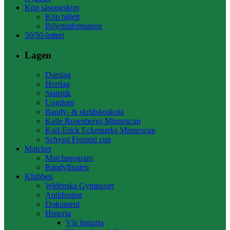
Köp säsongskort
Köp biljett
Biljettinformation
50/50-lotteri
Lagen
Damlag
Herrlag
Statistik
Ungdom
Bandy- & skridskoskola
Kalle Rosenbergs Minnescup
Karl-Erick Eckemarks Minnescup
Schysst Framtid cup
Matcher
Matchprogram
Bandyfinalen
Klubben
Widénska Gymnasiet
Antidoping
Dokument
Historia
Vår historia