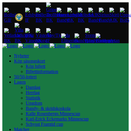
Nyheter
Köp säsongskort
Köp biljett
Biljettinformation
50/50-lotteri
Lagen
Damlag
Herrlag
Statistik
Ungdom
Bandy- & skridskoskola
Kalle Rosenbergs Minnescup
Karl-Erick Eckemarks Minnescup
Schysst Framtid cup
Matcher