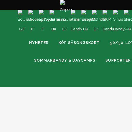
NYHETER
KÖP SÄSONGSKORT
50/50-LO
SOMMARBANDY & DAYCAMPS
SUPPORTER
CUPÄVENTYRET ÖVER FÖR HERRLAGET
📊 Matchfakta Västerås SK – Bollnäs GIF 7-8 (2-4) 🚩 Hörno
8 🔵 Utvisningar (10 min) Västerås SK: Nicklas Ögren Bolln
GIF: Jens Wik, Kasper Sandgren 🟡 Utvisningar (5 min) Väst