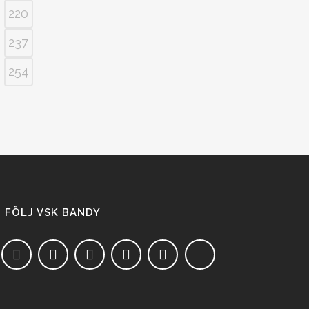
220
237
254
FÖLJ VSK BANDY