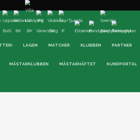
TTERI
LAGEN
MATCHER
KLUBBEN
PARTNER
MÄSTARKLUBBEN
MÄSTARHÄFTET
KUNDPORTAL
SVENSKA CUPEN | LANDSTRÖM: “VI BEHÖVER
VINNA MATCHEN FÖR ATT HA CHANSEN”
r: 8-
SVENSKA CUPEN | Gruppspelsmatch 6 av 6 Västerås SK –
äs
Bollnäs GIF Onsdag 24 september 18.00 ABB Arena Syd Säk
erås