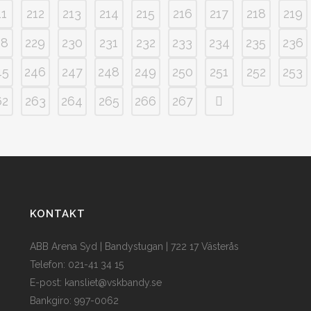
11
212
213
214
215
216
217
218
219
28
229
230
231
232
233
234
235
236
45
246
247
248
249
250
251
252
253
62
263
264
265
266
267
KONTAKT
ABB Arena Syd | Bandystugan | 722 17 Västerås
Telefon: 021-41 34 15
E-post:
kansliet@vskbandy.se
Bankgiro: 997-0062