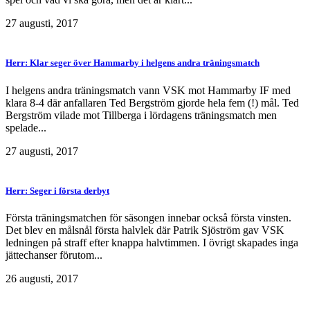
27 augusti, 2017
Herr: Klar seger över Hammarby i helgens andra träningsmatch
I helgens andra träningsmatch vann VSK mot Hammarby IF med
klara 8-4 där anfallaren Ted Bergström gjorde hela fem (!) mål. Ted
Bergström vilade mot Tillberga i lördagens träningsmatch men
spelade...
27 augusti, 2017
Herr: Seger i första derbyt
Första träningsmatchen för säsongen innebar också första vinsten.
Det blev en målsnål första halvlek där Patrik Sjöström gav VSK
ledningen på straff efter knappa halvtimmen. I övrigt skapades inga
jättechanser förutom...
26 augusti, 2017