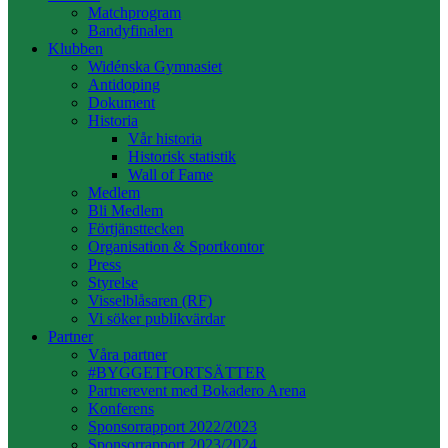
Matchprogram
Bandyfinalen
Klubben
Widénska Gymnasiet
Antidoping
Dokument
Historia
Vår historia
Historisk statistik
Wall of Fame
Medlem
Bli Medlem
Förtjänsttecken
Organisation & Sportkontor
Press
Styrelse
Visselblåsaren (RF)
Vi söker publikvärdar
Partner
Våra partner
#BYGGETFORTSÄTTER
Partnerevent med Bokadero Arena
Konferens
Sponsorrapport 2022/2023
Sponsorrapport 2023/2024