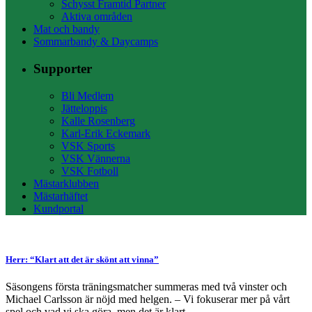
Schysst Framtid Partner
Aktiva områden
Mat och bandy
Sommarbandy & Daycamps
Supporter
Bli Medlem
Jätteloppis
Kalle Rosenberg
Karl-Erik Eckemark
VSK Sports
VSK Vännerna
VSK Fotboll
Mästarklubben
Mästarhäftet
Kundportal
Herr: “Klart att det är skönt att vinna”
Säsongens första träningsmatcher summeras med två vinster och
Michael Carlsson är nöjd med helgen. – Vi fokuserar mer på vårt
spel och vad vi ska göra, men det är klart...