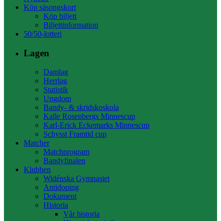
Köp säsongskort
Köp biljett
Biljettinformation
50/50-lotteri
Lagen
Damlag
Herrlag
Statistik
Ungdom
Bandy- & skridskoskola
Kalle Rosenbergs Minnescup
Karl-Erick Eckemarks Minnescup
Schysst Framtid cup
Matcher
Matchprogram
Bandyfinalen
Klubben
Widénska Gymnasiet
Antidoping
Dokument
Historia
Vår historia