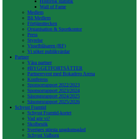
Historisk statistik
Wall of Fame
Medlem
Bli Medlem
Förtjänsttecken
Organisation & Sportkontor
Press
Styrelse
Visselblåsaren (RF)
Vi söker publikvärdar
Partner
Våra partner
#BYGGETFORTSÄTTER
Partnerevent med Bokadero Arena
Konferens
Sponsorrapport 2022/2023
Sponsorrapport 2023/2024
Säsongsrapport 2024/2025
Säsongsrapport 2025/2026
Schysst Framtid
Schysst Framtid-kortet
Vad gör vi?
Skolbesök
Sveriges största ungdomsgård
Schysst Valborg