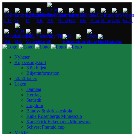
Nyheter
Köp säsongskort
Köp biljett
Biljettinformation
50/50-lotteri
Lagen
Damlag
Herrlag
Statistik
Ungdom
Bandy- & skridskoskola
Kalle Rosenbergs Minnescup
Karl-Erick Eckemarks Minnescup
Schysst Framtid cup
Matcher