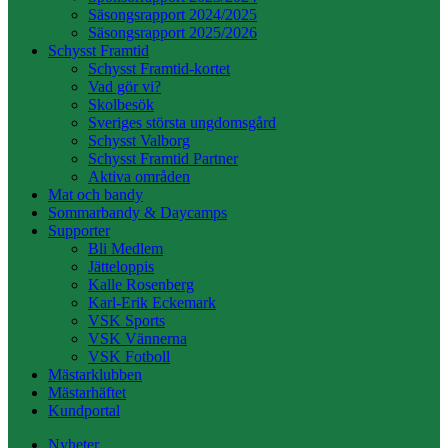
Säsongsrapport 2024/2025
Säsongsrapport 2025/2026
Schysst Framtid
Schysst Framtid-kortet
Vad gör vi?
Skolbesök
Sveriges största ungdomsgård
Schysst Valborg
Schysst Framtid Partner
Aktiva områden
Mat och bandy
Sommarbandy & Daycamps
Supporter
Bli Medlem
Jätteloppis
Kalle Rosenberg
Karl-Erik Eckemark
VSK Sports
VSK Vännerna
VSK Fotboll
Mästarklubben
Mästarhäftet
Kundportal
Nyheter