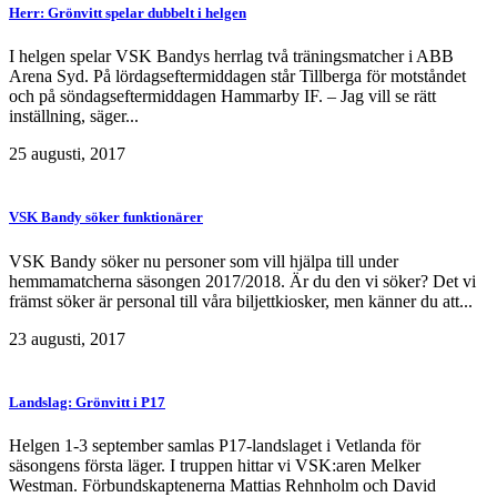
Herr: Grönvitt spelar dubbelt i helgen
I helgen spelar VSK Bandys herrlag två träningsmatcher i ABB
Arena Syd. På lördagseftermiddagen står Tillberga för motståndet
och på söndagseftermiddagen Hammarby IF. – Jag vill se rätt
inställning, säger...
25 augusti, 2017
VSK Bandy söker funktionärer
VSK Bandy söker nu personer som vill hjälpa till under
hemmamatcherna säsongen 2017/2018. Är du den vi söker? Det vi
främst söker är personal till våra biljettkiosker, men känner du att...
23 augusti, 2017
Landslag: Grönvitt i P17
Helgen 1-3 september samlas P17-landslaget i Vetlanda för
säsongens första läger. I truppen hittar vi VSK:aren Melker
Westman. Förbundskaptenerna Mattias Rehnholm och David