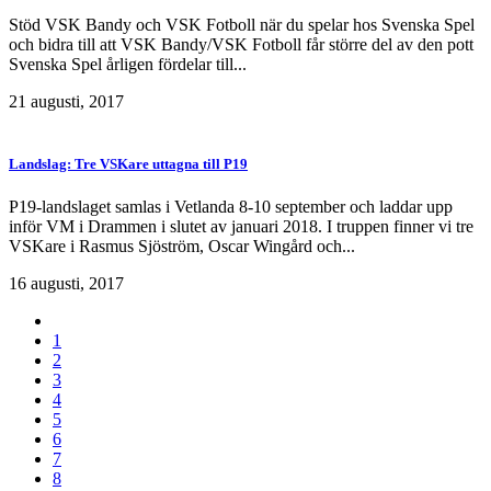
Stöd VSK Bandy och VSK Fotboll när du spelar hos Svenska Spel
och bidra till att VSK Bandy/VSK Fotboll får större del av den pott
Svenska Spel årligen fördelar till...
21 augusti, 2017
Landslag: Tre VSKare uttagna till P19
P19-landslaget samlas i Vetlanda 8-10 september och laddar upp
inför VM i Drammen i slutet av januari 2018. I truppen finner vi tre
VSKare i Rasmus Sjöström, Oscar Wingård och...
16 augusti, 2017
1
2
3
4
5
6
7
8