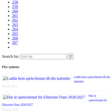
258
259
260
261
262
263
264
265
266
267
Search for:
Fler nyheter
Ladda hem spelschemat till din
kalender
30 juli, 2026
Här är
spelschemat för
Elitserien Dam 2026/2027
26 juni, 2026