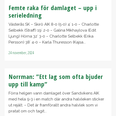
Femte raka för damlaget – upp i
serieledning
Västerås SK – Skirö AIK 8-0 (5-0) 4´ 1-0 – Charlotte
Selbekk (Straff) 19´ 2-0 – Galina Mikhaylova (Edit
Ljung) Hörna 32´ 3-0 – Charlotte Selbekk (Erika
Persson) 38´ 4-0 – Karla Thuresson (Kajsa...
24 november, 2024
Norrman: ”Ett lag som ofta bjuder
upp till kamp”
Förra helgen vann damlaget över Sandvikens AIK
med hela 9-3 i en match där andra halvleken sticker
ut rejält. – Det är framförallt andra halvlek som vi
pratat om och tagit...