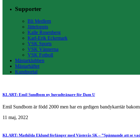
Supporter
Bli Medlem
Jätteloppis
Kalle Rosenberg
Karl-Erik Eckemark
VSK Sports
VSK Vännerna
VSK Fotboll
Mästarklubben
Mästarhäftet
Kundportal
KLART: Emil Sundbom ny huvudtränare för Dam U
Emil Sundbom är född 2000 men har en gedigen bandykarriär bakom sig
11 maj, 2022
KLART: Mathilda Eklund förlänger med Västerås SK – ”Spännande att se va