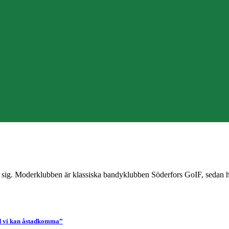
. Moderklubben är klassiska bandyklubben Söderfors GoIF, sedan har de
d vi kan åstadkomma”