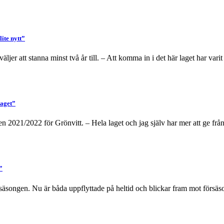
ite nytt”
 att stanna minst två år till. – Att komma in i det här laget har varit 
laget”
en 2021/2022 för Grönvitt. – Hela laget och jag själv har mer att ge frå
”
säsongen. Nu är båda uppflyttade på heltid och blickar fram mot försäso