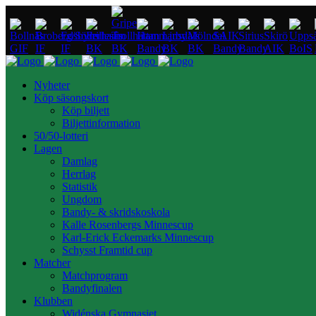
Nyheter
Köp säsongskort
Köp biljett
Biljettinformation
50/50-lotteri
Lagen
Damlag
Herrlag
Statistik
Ungdom
Bandy- & skridskoskola
Kalle Rosenbergs Minnescup
Karl-Erick Eckemarks Minnescup
Schysst Framtid cup
Matcher
Matchprogram
Bandyfinalen
Klubben
Widénska Gymnasiet