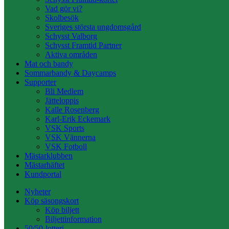
Vad gör vi?
Skolbesök
Sveriges största ungdomsgård
Schysst Valborg
Schysst Framtid Partner
Aktiva områden
Mat och bandy
Sommarbandy & Daycamps
Supporter
Bli Medlem
Jätteloppis
Kalle Rosenberg
Karl-Erik Eckemark
VSK Sports
VSK Vännerna
VSK Fotboll
Mästarklubben
Mästarhäftet
Kundportal
Nyheter
Köp säsongskort
Köp biljett
Biljettinformation
50/50-lotteri