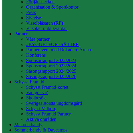
Förtjänsttecken
Organisation & Sportkontor
Press
Styrelse
Visselblåsaren (RF)
Vi söker publikvärdar
Partner
Våra partner
#BYGGETFORTSÄTTER
Partnerevent med Bokadero Arena
Konferens
Sponsorrapport 2022/2023
Sponsorrapport 2023/2024
Säsongsrapport 2024/2025
Säsongsrapport 2025/2026
Schysst Framtid
Schysst Framtid-kortet
Vad gör vi?
Skolbesök
Sveriges största ungdomsgård
Schysst Valborg
Schysst Framtid Partner
Aktiva områden
Mat och bandy
Sommarbandy & Daycamps