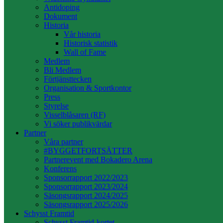
Antidoping
Dokument
Historia
Vår historia
Historisk statistik
Wall of Fame
Medlem
Bli Medlem
Förtjänsttecken
Organisation & Sportkontor
Press
Styrelse
Visselblåsaren (RF)
Vi söker publikvärdar
Partner
Våra partner
#BYGGETFORTSÄTTER
Partnerevent med Bokadero Arena
Konferens
Sponsorrapport 2022/2023
Sponsorrapport 2023/2024
Säsongsrapport 2024/2025
Säsongsrapport 2025/2026
Schysst Framtid
Schysst Framtid-kortet