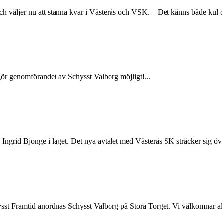
 väljer nu att stanna kvar i Västerås och VSK. – Det känns både kul oc
 gör genomförandet av Schysst Valborg möjligt!...
ed Ingrid Bjonge i laget. Det nya avtalet med Västerås SK sträcker sig 
Framtid anordnas Schysst Valborg på Stora Torget. Vi välkomnar alla f