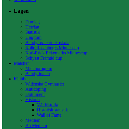
Lagen
Damlag
Herrlag
Statistik
Ungdom
Bandy- & skridskoskola
Kalle Rosenbergs Minnescup
Karl-Erick Eckemarks Minnescup
Schysst Framtid cup
Matcher
Matchprogram
Bandyfinalen
Klubben
Widénska Gymnasiet
Antidoping
Dokument
Historia
Vår historia
Historisk statistik
Wall of Fame
Medlem
Bli Medlem