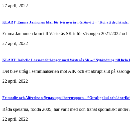
27 april, 2022
KLART: Emma Janhunen klar för två nya år i Grönvitt – ”Kul att det händer l
Emma Janhunen kom till Västerås SK inför säsongen 2021/2022 och väljer
27 april, 2022
KLART: Isabelle Larsson förlänger med Västerås SK – ”Nytändning till hela 
Det blev uttåg i semifinalserien mot AIK och ett abrupt slut på säsong
22 april, 2022
Frimodig och Alfredsson flyttas upp i herrtruppen – ”Otroligt kul och lärorikt
Båda spelarna, födda 2005, har varit med och tränat sporadiskt under 
22 april, 2022