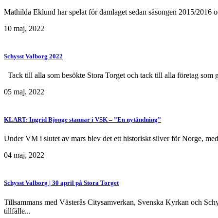
Mathilda Eklund har spelat för damlaget sedan säsongen 2015/2016 och
10 maj, 2022
Schysst Valborg 2022
Tack till alla som besökte Stora Torget och tack till alla företag som
05 maj, 2022
KLART: Ingrid Bjonge stannar i VSK – ”En nytändning”
Under VM i slutet av mars blev det ett historiskt silver för Norge, m
04 maj, 2022
Schysst Valborg | 30 april på Stora Torget
Tillsammans med Västerås Citysamverkan, Svenska Kyrkan och Schysst 
tillfälle...