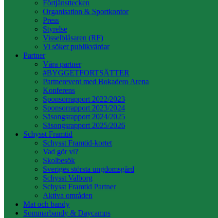
Förtjänsttecken
Organisation & Sportkontor
Press
Styrelse
Visselblåsaren (RF)
Vi söker publikvärdar
Partner
Våra partner
#BYGGETFORTSÄTTER
Partnerevent med Bokadero Arena
Konferens
Sponsorrapport 2022/2023
Sponsorrapport 2023/2024
Säsongsrapport 2024/2025
Säsongsrapport 2025/2026
Schysst Framtid
Schysst Framtid-kortet
Vad gör vi?
Skolbesök
Sveriges största ungdomsgård
Schysst Valborg
Schysst Framtid Partner
Aktiva områden
Mat och bandy
Sommarbandy & Daycamps