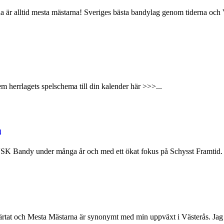
 alltid mesta mästarna! Sveriges bästa bandylag genom tiderna och Väste
herrlagets spelschema till din kalender här >>>...
d
ll VSK Bandy under många år och med ett ökat fokus på Schysst Framtid
järtat och Mesta Mästarna är synonymt med min uppväxt i Västerås. Jag ä