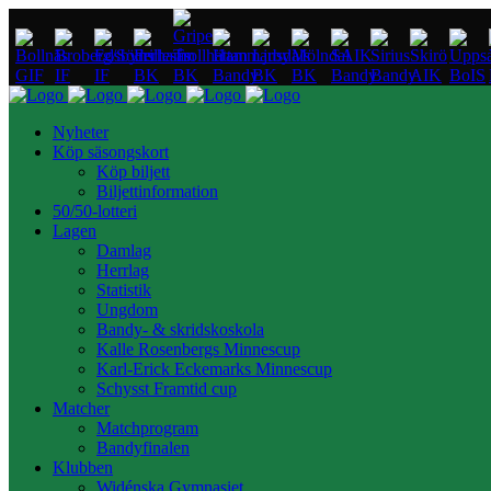
Nyheter
Köp säsongskort
Köp biljett
Biljettinformation
50/50-lotteri
Lagen
Damlag
Herrlag
Statistik
Ungdom
Bandy- & skridskoskola
Kalle Rosenbergs Minnescup
Karl-Erick Eckemarks Minnescup
Schysst Framtid cup
Matcher
Matchprogram
Bandyfinalen
Klubben
Widénska Gymnasiet