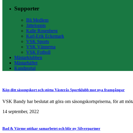
Supporter
Bli Medlem
Jätteloppis
Kalle Rosenberg
Karl-Erik Eckemark
VSK Sports
VSK Vännerna
VSK Fotboll
Mästarklubben
Mästarhäftet
Kundportal
Köp ditt säsongskort och stötta Västerås Sportklubb mot nya framgångar
VSK Bandy har beslutat att göra om säsongskortspriserna, för att möta
14 september, 2022
Bad & Värme utökar samarbetet och blir ny Silverpartner