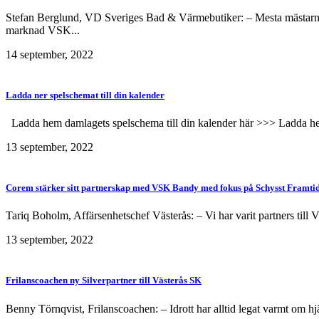
Stefan Berglund, VD Sveriges Bad & Värmebutiker: – Mesta mästarna är
marknad VSK...
14 september, 2022
Ladda ner spelschemat till din kalender
Ladda hem damlagets spelschema till din kalender här >>> Ladda hem 
13 september, 2022
Corem stärker sitt partnerskap med VSK Bandy med fokus på Schysst Framti
Tariq Boholm, Affärsenhetschef Västerås: – Vi har varit partners ti
13 september, 2022
Frilanscoachen ny Silverpartner till Västerås SK
Benny Törnqvist, Frilanscoachen: – Idrott har alltid legat varmt om h