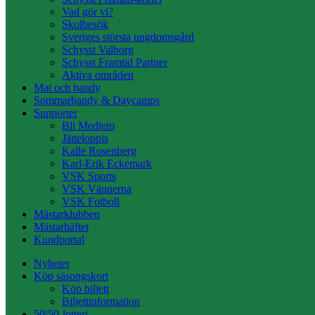
Vad gör vi?
Skolbesök
Sveriges största ungdomsgård
Schysst Valborg
Schysst Framtid Partner
Aktiva områden
Mat och bandy
Sommarbandy & Daycamps
Supporter
Bli Medlem
Jätteloppis
Kalle Rosenberg
Karl-Erik Eckemark
VSK Sports
VSK Vännerna
VSK Fotboll
Mästarklubben
Mästarhäftet
Kundportal
Nyheter
Köp säsongskort
Köp biljett
Biljettinformation
50/50-lotteri