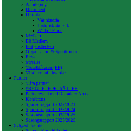
Antidoping
Dokument
Historia
Vår historia
Historisk statistik
Wall of Fame
Medlem
Bli Medlem
Förtjänsttecken
Organisation & Sportkontor
Press
Styrelse
Visselblåsaren (RF)
Vi söker publikvärdar
Partner
Våra partner
#BYGGETFORTSÄTTER
Partnerevent med Bokadero Arena
Konferens
Sponsorrapport 2022/2023
Sponsorrapport 2023/2024
Säsongsrapport 2024/2025
Säsongsrapport 2025/2026
Schysst Framtid
Schysst Framtid-kortet