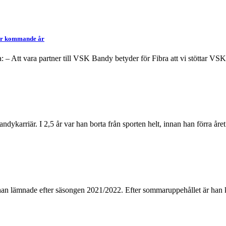
över kommande år
– Att vara partner till VSK Bandy betyder för Fibra att vi stöttar VSK 
karriär. I 2,5 år var han borta från sporten helt, innan han förra året k
 han lämnade efter säsongen 2021/2022. Efter sommaruppehållet är han k