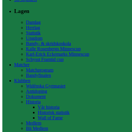
Lagen
Damlag
Herrlag
Statistik
Ungdom
Bandy- & skridskoskola
Kalle Rosenbergs Minnescup
Karl-Erick Eckemarks Minnescup
Schysst Framtid cup
Matcher
Matchprogram
Bandyfinalen
Klubben
Widénska Gymnasiet
Antidoping
Dokument
Historia
Vår historia
Historisk statistik
Wall of Fame
Medlem
Bli Medlem