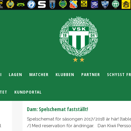
I
LAGEN
MATCHER
KLUBBEN
PARTNER
SCHYSST F
TET
KUNDPORTAL
Dam: Spelschemat fastställt!
Spelschemat för säsongen 2017/2018 är här! [table
l
/] Med reservation för ändringar. Dan Kiwii Persson