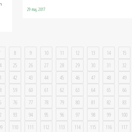
m
29 maj, 2017
7
8
9
10
11
12
13
14
15
4
25
26
27
28
29
30
31
32
1
42
43
44
45
46
47
48
49
8
59
60
61
62
63
64
65
66
5
76
77
78
79
80
81
82
83
2
93
94
95
96
97
98
99
100
09
110
111
112
113
114
115
116
117