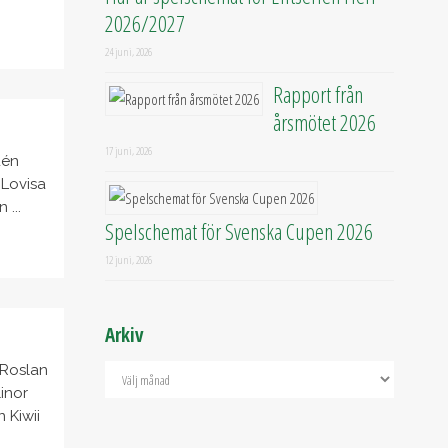
2026/2027
24 juni, 2026
Rapport från
årsmötet 2026
17 juni, 2026
dén
 Lovisa
...
Spelschemat för Svenska Cupen 2026
12 juni, 2026
Arkiv
 Roslan
inor
 Kiwii