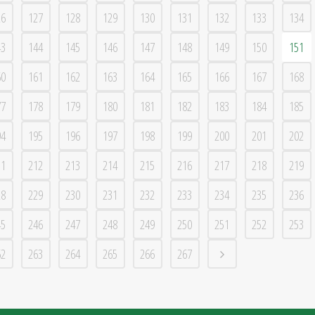
26
127
128
129
130
131
132
133
134
43
144
145
146
147
148
149
150
151
60
161
162
163
164
165
166
167
168
77
178
179
180
181
182
183
184
185
94
195
196
197
198
199
200
201
202
11
212
213
214
215
216
217
218
219
28
229
230
231
232
233
234
235
236
45
246
247
248
249
250
251
252
253
62
263
264
265
266
267