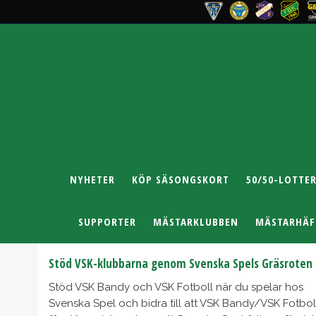
NYHETER
KÖP SÄSONGSKORT
50/50-LOTTER
SUPPORTER
MÄSTARKLUBBEN
MÄSTARHÄF
Stöd VSK-klubbarna genom Svenska Spels Gräsroten
Stöd VSK Bandy och VSK Fotboll när du spelar hos
Svenska Spel och bidra till att VSK Bandy/VSK Fotbol