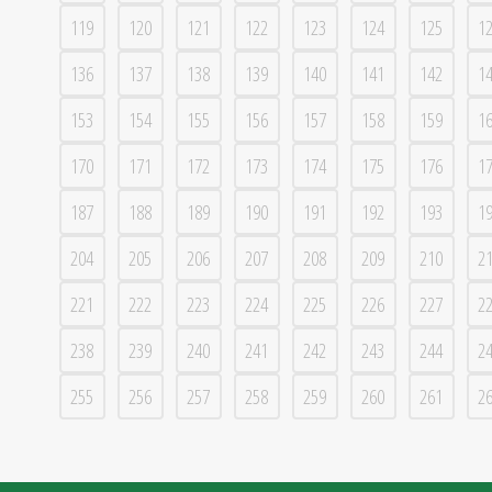
119
120
121
122
123
124
125
1
136
137
138
139
140
141
142
1
153
154
155
156
157
158
159
1
170
171
172
173
174
175
176
1
187
188
189
190
191
192
193
1
204
205
206
207
208
209
210
2
221
222
223
224
225
226
227
2
238
239
240
241
242
243
244
2
255
256
257
258
259
260
261
2