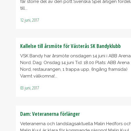
får större del av den pott Svenska Spel årligen fördel
till...
12 juni, 2017
Kallelse till årsmöte för Västerås SK Bandyklubb
VSK Bandy har årsmöte onsdagen 14 juni i ABB Arena
Nord. Dag: Onsdag 14 juni Tid: 18.00 Plats: ABB Arena
Nord, restaurangen, 1 trappa upp. (Ingång framsida)
Varmt välkomna!...
03 juni, 2017
Dam: Veteranerna förlänger
Veteranerna och landslagsaktuella Malin Hedfors oc
Malin Kuul är klara för kommande säsong! Malin Kuul