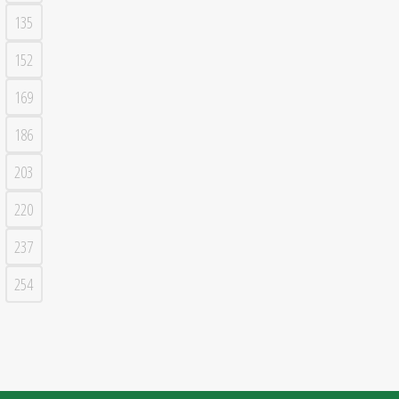
135
152
169
186
203
220
237
254