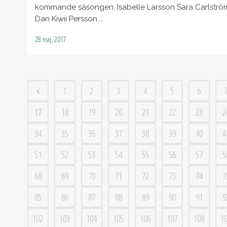
kommande säsongen. Isabelle Larsson Sara Carlströ
Dan Kiwii Persson ...
28 maj, 2017
1
2
3
4
5
6
17
18
19
20
21
22
23
2
34
35
36
37
38
39
40
4
51
52
53
54
55
56
57
5
68
69
70
71
72
73
74
7
85
86
87
88
89
90
91
9
102
103
104
105
106
107
108
1