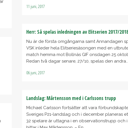
ar
11 juni, 2017
Herr: Så spelas inledningen av Elitserien 2017/201
Nu är de första omgångarna samt Annandagen sp
VSK inleder hela Elitseriesäsongen med en utbrut
match hemma mot Bollnäs GIF onsdagen 25 oktob
Redan två dagar senare, 27/10, spelas den andra..
06 juni, 2017
Landslag: Mårtensson med i Carlssons trupp
Michael Carlsson fortsätter att vara förbundskapte
Sveriges P21-landslag och i december planeras et
h
32 spelare är uttagna i en observationstrupp och 
hittar i Max Mårtensson. – En...