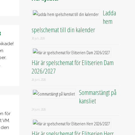
Ladda
hem
spelschemat till din kalender
8
30 juli, 2026
ikade!
en
er.
Här är spelschemat för Elitserien Dam
.
2026/2027
26 juni, 2026
Sommarstängt på
kansliet
24 juni, 2026
n för
t VM.
i den
Här är spelschemat för Elitserien Herr