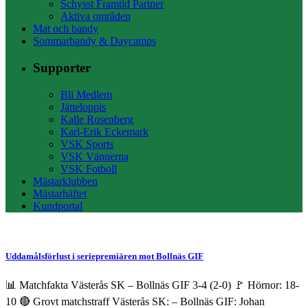
Schysst Framtid Partner
Aktiva områden
Mat och bandy
Sommarbandy & Daycamps
Supporter
Bli Medlem
Jätteloppis
Kalle Rosenberg
Karl-Erik Eckemark
VSK Sports
VSK Vännerna
VSK Fotboll
Mästarklubben
Mästarhäftet
Kundportal
Uddamålsförlust i seriepremiären mot Bollnäs GIF
📊 Matchfakta Västerås SK – Bollnäs GIF 3-4 (2-0) 🚩 Hörnor: 18-
10 🔴 Grovt matchstraff Västerås SK: – Bollnäs GIF: Johan