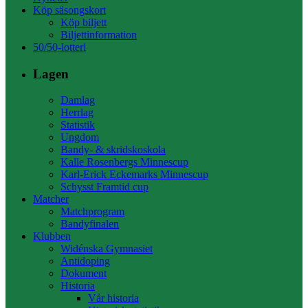
Köp säsongskort
Köp biljett
Biljettinformation
50/50-lotteri
Lagen
Damlag
Herrlag
Statistik
Ungdom
Bandy- & skridskoskola
Kalle Rosenbergs Minnescup
Karl-Erick Eckemarks Minnescup
Schysst Framtid cup
Matcher
Matchprogram
Bandyfinalen
Klubben
Widénska Gymnasiet
Antidoping
Dokument
Historia
Vår historia