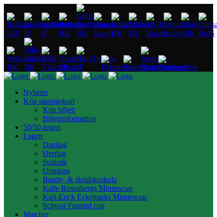
Nyheter
Köp säsongskort
Köp biljett
Biljettinformation
50/50-lotteri
Lagen
Damlag
Herrlag
Statistik
Ungdom
Bandy- & skridskoskola
Kalle Rosenbergs Minnescup
Karl-Erick Eckemarks Minnescup
Schysst Framtid cup
Matcher