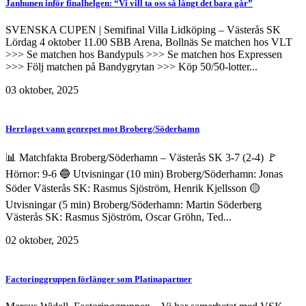
Janhunen inför finalhelgen: “Vi vill ta oss så långt det bara går”
SVENSKA CUPEN | Semifinal Villa Lidköping – Västerås SK
Lördag 4 oktober 11.00 SBB Arena, Bollnäs Se matchen hos VLT
>>> Se matchen hos Bandypuls >>> Se matchen hos Expressen
>>> Följ matchen på Bandygrytan >>> Köp 50/50-lotter...
03 oktober, 2025
Herrlaget vann genrepet mot Broberg/Söderhamn
📊 Matchfakta Broberg/Söderhamn – Västerås SK 3-7 (2-4) 🚩
Hörnor: 9-6 🔵 Utvisningar (10 min) Broberg/Söderhamn: Jonas
Söder Västerås SK: Rasmus Sjöström, Henrik Kjellsson 🟡
Utvisningar (5 min) Broberg/Söderhamn: Martin Söderberg
Västerås SK: Rasmus Sjöström, Oscar Gröhn, Ted...
02 oktober, 2025
Factoringgruppen förlänger som Platinapartner