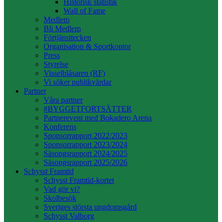
Historisk statistik
Wall of Fame
Medlem
Bli Medlem
Förtjänsttecken
Organisation & Sportkontor
Press
Styrelse
Visselblåsaren (RF)
Vi söker publikvärdar
Partner
Våra partner
#BYGGETFORTSÄTTER
Partnerevent med Bokadero Arena
Konferens
Sponsorrapport 2022/2023
Sponsorrapport 2023/2024
Säsongsrapport 2024/2025
Säsongsrapport 2025/2026
Schysst Framtid
Schysst Framtid-kortet
Vad gör vi?
Skolbesök
Sveriges största ungdomsgård
Schysst Valborg