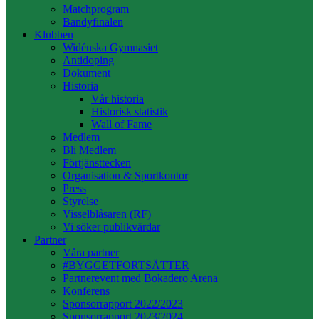
Matchprogram
Bandyfinalen
Klubben
Widénska Gymnasiet
Antidoping
Dokument
Historia
Vår historia
Historisk statistik
Wall of Fame
Medlem
Bli Medlem
Förtjänsttecken
Organisation & Sportkontor
Press
Styrelse
Visselblåsaren (RF)
Vi söker publikvärdar
Partner
Våra partner
#BYGGETFORTSÄTTER
Partnerevent med Bokadero Arena
Konferens
Sponsorrapport 2022/2023
Sponsorrapport 2023/2024