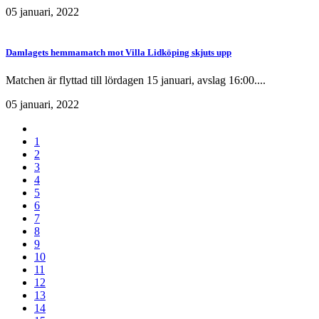
05 januari, 2022
Damlagets hemmamatch mot Villa Lidköping skjuts upp
Matchen är flyttad till lördagen 15 januari, avslag 16:00....
05 januari, 2022
1
2
3
4
5
6
7
8
9
10
11
12
13
14