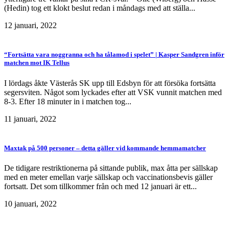
(Hedin) tog ett klokt beslut redan i måndags med att ställa...
12 januari, 2022
“Fortsätta vara noggranna och ha tålamod i spelet” | Kasper Sandgren inför
matchen mot IK Tellus
I lördags åkte Västerås SK upp till Edsbyn för att försöka fortsätta
segersviten. Något som lyckades efter att VSK vunnit matchen med
8-3. Efter 18 minuter in i matchen tog...
11 januari, 2022
Maxtak på 500 personer – detta gäller vid kommande hemmamatcher
De tidigare restriktionerna på sittande publik, max åtta per sällskap
med en meter emellan varje sällskap och vaccinationsbevis gäller
fortsatt. Det som tillkommer från och med 12 januari är ett...
10 januari, 2022