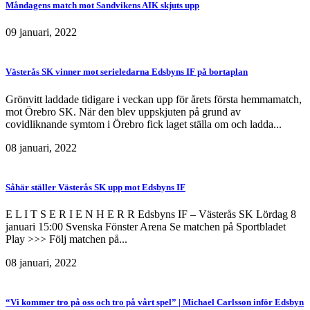
Måndagens match mot Sandvikens AIK skjuts upp
09 januari, 2022
Västerås SK vinner mot serieledarna Edsbyns IF på bortaplan
Grönvitt laddade tidigare i veckan upp för årets första hemmamatch,
mot Örebro SK. När den blev uppskjuten på grund av
covidliknande symtom i Örebro fick laget ställa om och ladda...
08 januari, 2022
Såhär ställer Västerås SK upp mot Edsbyns IF
E L I T S E R I E N H E R R Edsbyns IF – Västerås SK Lördag 8
januari 15:00 Svenska Fönster Arena Se matchen på Sportbladet
Play >>> Följ matchen på...
08 januari, 2022
“Vi kommer tro på oss och tro på vårt spel” | Michael Carlsson inför Edsbyn