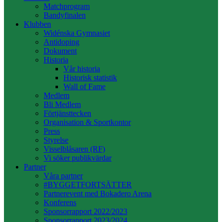
Matchprogram
Bandyfinalen
Klubben
Widénska Gymnasiet
Antidoping
Dokument
Historia
Vår historia
Historisk statistik
Wall of Fame
Medlem
Bli Medlem
Förtjänsttecken
Organisation & Sportkontor
Press
Styrelse
Visselblåsaren (RF)
Vi söker publikvärdar
Partner
Våra partner
#BYGGETFORTSÄTTER
Partnerevent med Bokadero Arena
Konferens
Sponsorrapport 2022/2023
Sponsorrapport 2023/2024