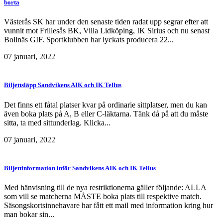
borta
Västerås SK har under den senaste tiden radat upp segrar efter att
vunnit mot Frillesås BK, Villa Lidköping, IK Sirius och nu senast
Bollnäs GIF. Sportklubben har lyckats producera 22...
07 januari, 2022
Biljettsläpp Sandvikens AIK och IK Tellus
Det finns ett fåtal platser kvar på ordinarie sittplatser, men du kan
även boka plats på A, B eller C-läktarna. Tänk då på att du måste
sitta, ta med sittunderlag. Klicka...
07 januari, 2022
Biljettinformation inför Sandvikens AIK och IK Tellus
Med hänvisning till de nya restriktionerna gäller följande: ALLA
som vill se matcherna MÅSTE boka plats till respektive match.
Säsongskortsinnehavare har fått ett mail med information kring hur
man bokar sin...