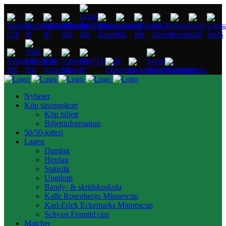
Nyheter
Köp säsongskort
Köp biljett
Biljettinformation
50/50-lotteri
Lagen
Damlag
Herrlag
Statistik
Ungdom
Bandy- & skridskoskola
Kalle Rosenbergs Minnescup
Karl-Erick Eckemarks Minnescup
Schysst Framtid cup
Matcher