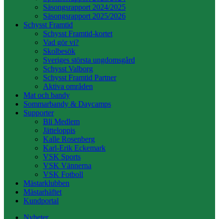
Säsongsrapport 2024/2025
Säsongsrapport 2025/2026
Schysst Framtid
Schysst Framtid-kortet
Vad gör vi?
Skolbesök
Sveriges största ungdomsgård
Schysst Valborg
Schysst Framtid Partner
Aktiva områden
Mat och bandy
Sommarbandy & Daycamps
Supporter
Bli Medlem
Jätteloppis
Kalle Rosenberg
Karl-Erik Eckemark
VSK Sports
VSK Vännerna
VSK Fotboll
Mästarklubben
Mästarhäftet
Kundportal
Nyheter