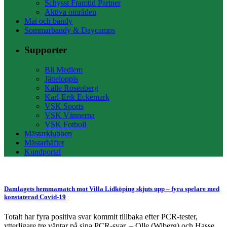
Schysst Framtid Partner
Aktiva områden
Mat och bandy
Sommarbandy & Daycamps
Supporter
Bli Medlem
Jätteloppis
Kalle Rosenberg
Karl-Erik Eckemark
VSK Sports
VSK Vännerna
VSK Fotboll
Mästarklubben
Mästarhäftet
Kundportal
Damlagets hemmamatch mot Villa Lidköping skjuts upp – fyra spelare med
konstaterad Covid-19
Totalt har fyra positiva svar kommit tillbaka efter PCR-tester,
ytterligare tre väntar på sina PCR-svar. – Olle (Wiberg) och Hasse