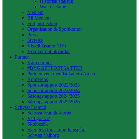
Historisk statistik
Wall of Fame
Medlem
Bli Medlem
Förtjänsttecken
Organisation & Sportkontor
Press
Styrelse
Visselblåsaren (RF)
Vi söker publikvärdar
Partner
Våra partner
#BYGGETFORTSÄTTER
Partnerevent med Bokadero Arena
Konferens
Sponsorrapport 2022/2023
Sponsorrapport 2023/2024
Säsongsrapport 2024/2025
Säsongsrapport 2025/2026
Schysst Framtid
Schysst Framtid-kortet
Vad gör vi?
Skolbesök
Sveriges största ungdomsgård
Schysst Valborg