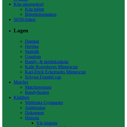
Köp säsongskort
Köp biljett
Biljettinformation
50/50-lotteri
Lagen
Damlag
Herrlag
Statistik
Ungdom
Bandy- & skridskoskola
Kalle Rosenbergs Minnescup
Karl-Erick Eckemarks Minnescup
Schysst Framtid cup
Matcher
Matchprogram
Bandyfinalen
Klubben
Widénska Gymnasiet
Antidoping
Dokument
Historia
Vår historia