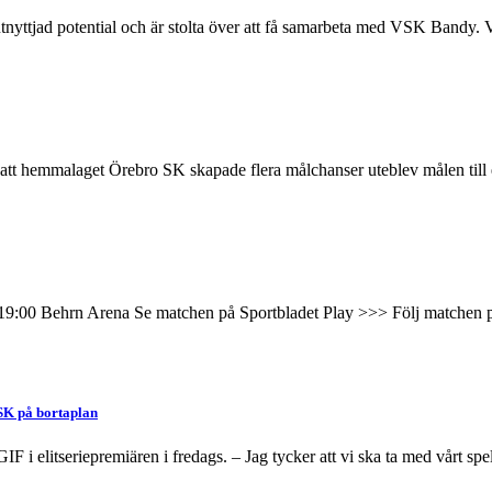
ttjad potential och är stolta över att få samarbeta med VSK Bandy. Vi 
ots att hemmalaget Örebro SK skapade flera målchanser uteblev målen till
19:00 Behrn Arena Se matchen på Sportbladet Play >>> Följ matchen 
SK på bortaplan
 i elitseriepremiären i fredags. – Jag tycker att vi ska ta med vårt spel 