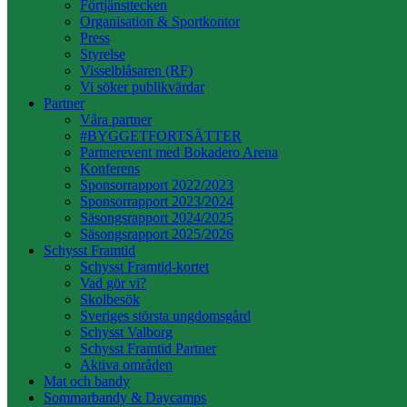
Förtjänsttecken
Organisation & Sportkontor
Press
Styrelse
Visselblåsaren (RF)
Vi söker publikvärdar
Partner
Våra partner
#BYGGETFORTSÄTTER
Partnerevent med Bokadero Arena
Konferens
Sponsorrapport 2022/2023
Sponsorrapport 2023/2024
Säsongsrapport 2024/2025
Säsongsrapport 2025/2026
Schysst Framtid
Schysst Framtid-kortet
Vad gör vi?
Skolbesök
Sveriges största ungdomsgård
Schysst Valborg
Schysst Framtid Partner
Aktiva områden
Mat och bandy
Sommarbandy & Daycamps