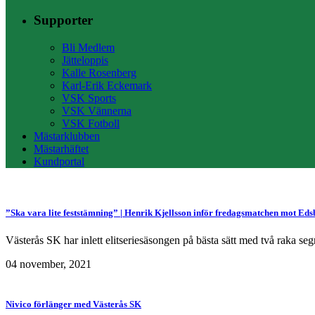
Supporter
Bli Medlem
Jätteloppis
Kalle Rosenberg
Karl-Erik Eckemark
VSK Sports
VSK Vännerna
VSK Fotboll
Mästarklubben
Mästarhäftet
Kundportal
”Ska vara lite feststämning” | Henrik Kjellsson inför fredagsmatchen mot Eds
Västerås SK har inlett elitseriesäsongen på bästa sätt med två raka segr
04 november, 2021
Nivico förlänger med Västerås SK