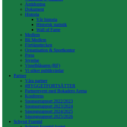
Antidoping
Dokument
Historia
Vår historia
Historisk statistik
Wall of Fame
Medlem
Bli Medlem
Förtjänsttecken
Organisation & Sportkontor
Press
Styrelse
Visselblåsaren (RF)
Vi söker publikvärdar
Partner
Våra partner
#BYGGETFORTSÄTTER
Partnerevent med Bokadero Arena
Konferens
Sponsorrapport 2022/2023
Sponsorrapport 2023/2024
Säsongsrapport 2024/2025
Säsongsrapport 2025/2026
Schysst Framtid
Schysst Framtid-kortet