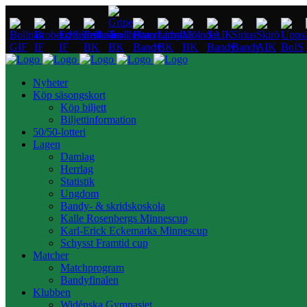
Nyheter
Köp säsongskort
Köp biljett
Biljettinformation
50/50-lotteri
Lagen
Damlag
Herrlag
Statistik
Ungdom
Bandy- & skridskoskola
Kalle Rosenbergs Minnescup
Karl-Erick Eckemarks Minnescup
Schysst Framtid cup
Matcher
Matchprogram
Bandyfinalen
Klubben
Widénska Gymnasiet