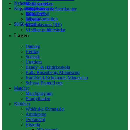
Nyheter
Förtjänsttecken
VSK Sports
Köp säsongskort
Organisation & Sportkontor
VSK Vännerna
Köp biljett
Press
VSK Fotboll
Biljettinformation
Styrelse
50/50-lotteri
Visselblåsaren (RF)
Vi söker publikvärdar
Lagen
Damlag
Herrlag
Statistik
Ungdom
Bandy- & skridskoskola
Kalle Rosenbergs Minnescup
Karl-Erick Eckemarks Minnescup
Schysst Framtid cup
Matcher
Matchprogram
Bandyfinalen
Klubben
Widénska Gymnasiet
Antidoping
Dokument
Historia
Vår historia