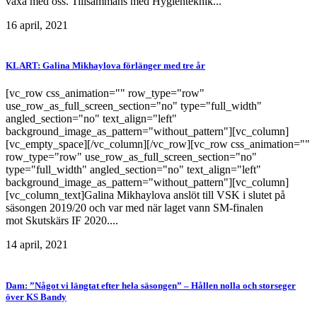
växa med oss. Tillsammans med Hygienteknik...
16 april, 2021
KLART: Galina Mikhaylova förlänger med tre år
[vc_row css_animation="" row_type="row"
use_row_as_full_screen_section="no" type="full_width"
angled_section="no" text_align="left"
background_image_as_pattern="without_pattern"][vc_column]
[vc_empty_space][/vc_column][/vc_row][vc_row css_animation=""
row_type="row" use_row_as_full_screen_section="no"
type="full_width" angled_section="no" text_align="left"
background_image_as_pattern="without_pattern"][vc_column]
[vc_column_text]Galina Mikhaylova anslöt till VSK i slutet på
säsongen 2019/20 och var med när laget vann SM-finalen
mot Skutskärs IF 2020....
14 april, 2021
Dam: ”Något vi längtat efter hela säsongen” – Hållen nolla och storseger
över KS Bandy