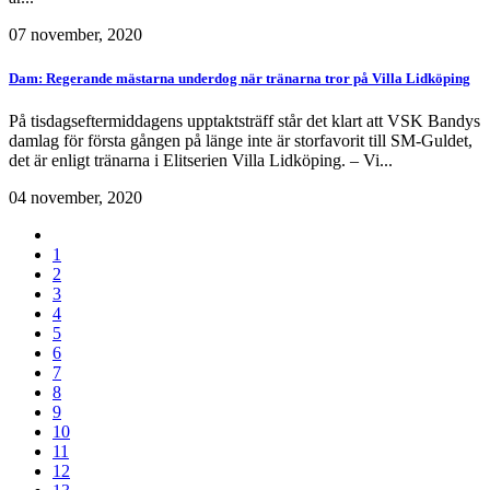
07 november, 2020
Dam: Regerande mästarna underdog när tränarna tror på Villa Lidköping
På tisdagseftermiddagens upptaktsträff står det klart att VSK Bandys
damlag för första gången på länge inte är storfavorit till SM-Guldet,
det är enligt tränarna i Elitserien Villa Lidköping. – Vi...
04 november, 2020
1
2
3
4
5
6
7
8
9
10
11
12