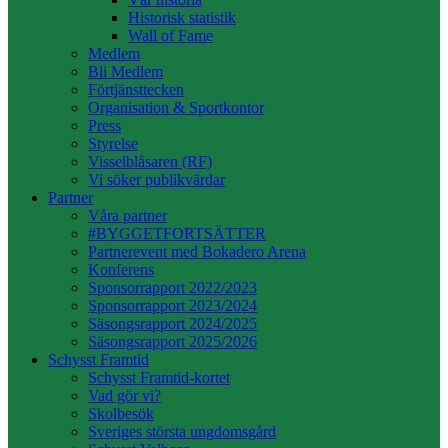
Historisk statistik
Wall of Fame
Medlem
Bli Medlem
Förtjänsttecken
Organisation & Sportkontor
Press
Styrelse
Visselblåsaren (RF)
Vi söker publikvärdar
Partner
Våra partner
#BYGGETFORTSÄTTER
Partnerevent med Bokadero Arena
Konferens
Sponsorrapport 2022/2023
Sponsorrapport 2023/2024
Säsongsrapport 2024/2025
Säsongsrapport 2025/2026
Schysst Framtid
Schysst Framtid-kortet
Vad gör vi?
Skolbesök
Sveriges största ungdomsgård