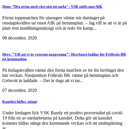
Dam: ”Dra nytta med vårt sätt att spela” | VSK ställs mot AIK
Första toppmatchen för säsongen väntar när damlaget på
onsdagskvällen tar emot AIK på hemmaplan. – Jag vill se att vi är på
plats rent inställningsmässigt och är redo för kamp...
08 december, 2020
Herr: ”Vill att vi är extremt noggranna” | Herrlaget laddar för Frillesås BK
på hemmaplan
På tisdagskvällen väntar den första matchen av tre för herrlaget den
här veckan. Nästjumbon Frillesås BK väntar på hemmaplan och
Grönvitt är laddade. – Det är dags att vi tar...
07 december, 2020
Kansliet håller stängt
Under lördagen fick VSK Bandy ett positivt provresultat på covid-
19 från en av medarbetarna på kansliet. Detta gör att kansliet
kommer hållas stängt den kommande veckan och att smittspårning
är...