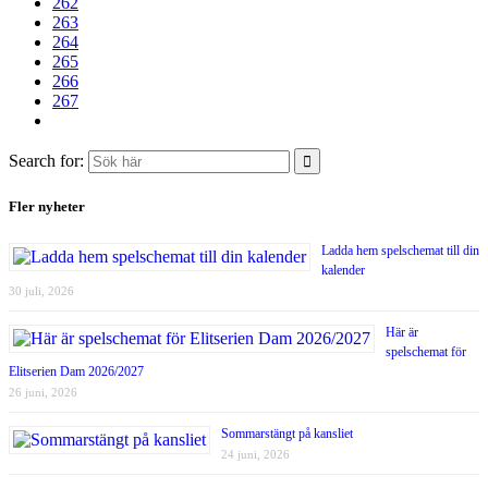
262
263
264
265
266
267
Search for:
Fler nyheter
Ladda hem spelschemat till din
kalender
30 juli, 2026
Här är
spelschemat för
Elitserien Dam 2026/2027
26 juni, 2026
Sommarstängt på kansliet
24 juni, 2026