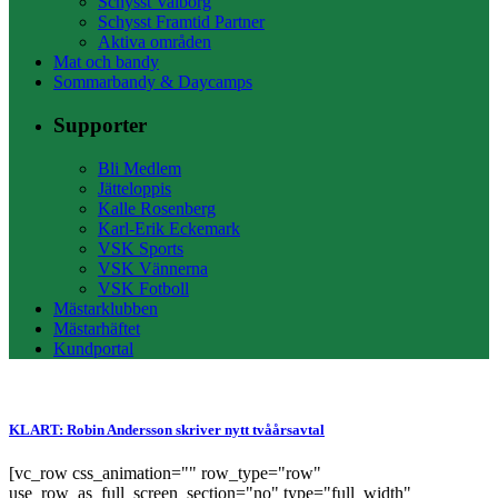
Schysst Valborg
Schysst Framtid Partner
Aktiva områden
Mat och bandy
Sommarbandy & Daycamps
Supporter
Bli Medlem
Jätteloppis
Kalle Rosenberg
Karl-Erik Eckemark
VSK Sports
VSK Vännerna
VSK Fotboll
Mästarklubben
Mästarhäftet
Kundportal
KLART: Robin Andersson skriver nytt tvåårsavtal
[vc_row css_animation="" row_type="row"
use_row_as_full_screen_section="no" type="full_width"