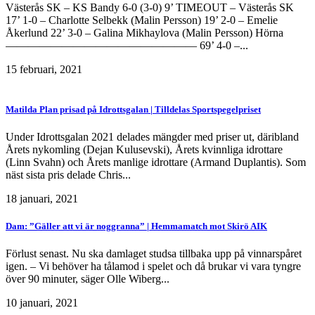
Västerås SK – KS Bandy 6-0 (3-0) 9’ TIMEOUT – Västerås SK
17’ 1-0 – Charlotte Selbekk (Malin Persson) 19’ 2-0 – Emelie
Åkerlund 22’ 3-0 – Galina Mikhaylova (Malin Persson) Hörna
————————————————— 69’ 4-0 –...
15 februari, 2021
Matilda Plan prisad på Idrottsgalan | Tilldelas Sportspegelpriset
Under Idrottsgalan 2021 delades mängder med priser ut, däribland
Årets nykomling (Dejan Kulusevski), Årets kvinnliga idrottare
(Linn Svahn) och Årets manlige idrottare (Armand Duplantis). Som
näst sista pris delade Chris...
18 januari, 2021
Dam: ”Gäller att vi är noggranna” | Hemmamatch mot Skirö AIK
Förlust senast. Nu ska damlaget studsa tillbaka upp på vinnarspåret
igen. – Vi behöver ha tålamod i spelet och då brukar vi vara tyngre
över 90 minuter, säger Olle Wiberg...
10 januari, 2021