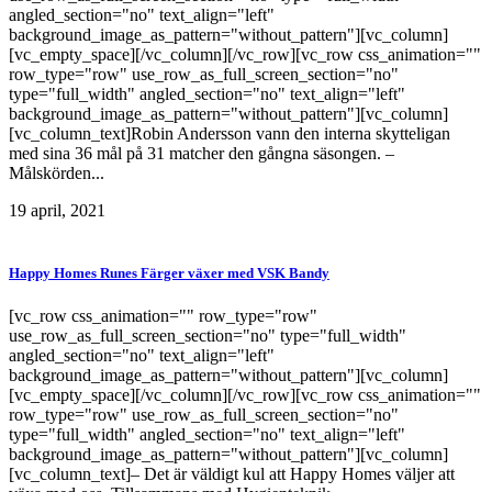
angled_section="no" text_align="left"
background_image_as_pattern="without_pattern"][vc_column]
[vc_empty_space][/vc_column][/vc_row][vc_row css_animation=""
row_type="row" use_row_as_full_screen_section="no"
type="full_width" angled_section="no" text_align="left"
background_image_as_pattern="without_pattern"][vc_column]
[vc_column_text]Robin Andersson vann den interna skytteligan
med sina 36 mål på 31 matcher den gångna säsongen. –
Målskörden...
19 april, 2021
Happy Homes Runes Färger växer med VSK Bandy
[vc_row css_animation="" row_type="row"
use_row_as_full_screen_section="no" type="full_width"
angled_section="no" text_align="left"
background_image_as_pattern="without_pattern"][vc_column]
[vc_empty_space][/vc_column][/vc_row][vc_row css_animation=""
row_type="row" use_row_as_full_screen_section="no"
type="full_width" angled_section="no" text_align="left"
background_image_as_pattern="without_pattern"][vc_column]
[vc_column_text]– Det är väldigt kul att Happy Homes väljer att