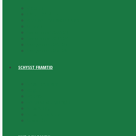
Våra partner
#BYGGETFORTSÄTTER
Partnerevent med Bokadero Arena
Konferens
Sponsorrapport 2022/2023
Sponsorrapport 2023/2024
Säsongsrapport 2024/2025
Säsongsrapport 2025/2026
SCHYSST FRAMTID
Schysst Framtid-kortet
Vad gör vi?
Skolbesök
Sveriges största ungdomsgård
Schysst Valborg
Schysst Framtid Partner
Aktiva områden