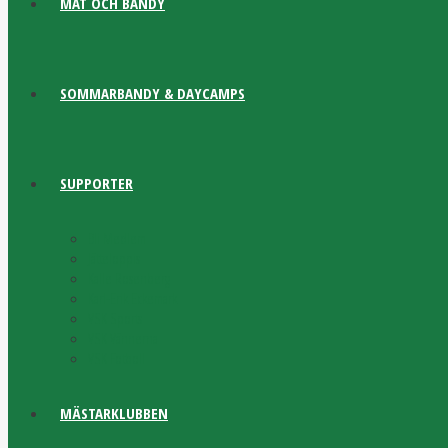
MAT OCH BANDY
SOMMARBANDY & DAYCAMPS
SUPPORTER
Bli Medlem
Jätteloppis
Kalle Rosenberg
Karl-Erik Eckemark
VSK Sports
VSK Vännerna
VSK Fotboll
MÄSTARKLUBBEN