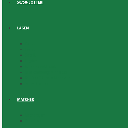
50/50-LOTTERI
LAGEN
Damlag
Herrlag
Statistik
Ungdom
Bandy- & skridskoskola
Kalle Rosenbergs Minnescup
Karl-Erick Eckemarks Minnescup
Schysst Framtid cup
MATCHER
Matchprogram
Bandyfinalen