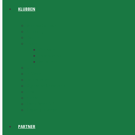
KLUBBEN
Widénska Gymnasiet
Antidoping
Dokument
Historia
Vår historia
Historisk statistik
Wall of Fame
Medlem
Bli Medlem
Förtjänsttecken
Organisation & Sportkontor
Press
Styrelse
Visselblåsaren (RF)
Vi söker publikvärdar
PARTNER