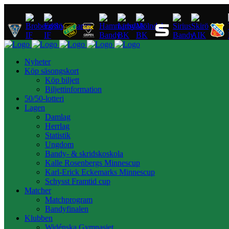
Nyheter
Köp säsongskort
Köp biljett
Biljettinformation
50/50-lotteri
Lagen
Damlag
Herrlag
Statistik
Ungdom
Bandy- & skridskoskola
Kalle Rosenbergs Minnescup
Karl-Erick Eckemarks Minnescup
Schysst Framtid cup
Matcher
Matchprogram
Bandyfinalen
Klubben
Widénska Gymnasiet