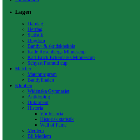
Lagen
Damlag
Herrlag
Statistik
Ungdom
Bandy- & skridskoskola
Kalle Rosenbergs Minnescup
Karl-Erick Eckemarks Minnescup
Schysst Framtid cup
Matcher
Matchprogram
Bandyfinalen
Klubben
Widénska Gymnasiet
Antidoping
Dokument
Historia
Vår historia
Historisk statistik
Wall of Fame
Medlem
Bli Medlem