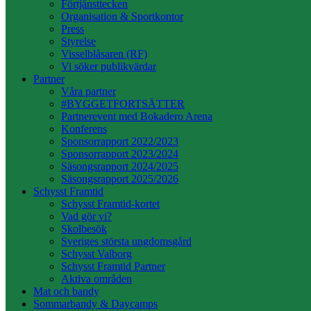
Förtjänsttecken
Organisation & Sportkontor
Press
Styrelse
Visselblåsaren (RF)
Vi söker publikvärdar
Partner
Våra partner
#BYGGETFORTSÄTTER
Partnerevent med Bokadero Arena
Konferens
Sponsorrapport 2022/2023
Sponsorrapport 2023/2024
Säsongsrapport 2024/2025
Säsongsrapport 2025/2026
Schysst Framtid
Schysst Framtid-kortet
Vad gör vi?
Skolbesök
Sveriges största ungdomsgård
Schysst Valborg
Schysst Framtid Partner
Aktiva områden
Mat och bandy
Sommarbandy & Daycamps