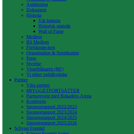
Antidoping
Dokument
Historia
Vår historia
Historisk statistik
Wall of Fame
Medlem
Bli Medlem
Förtjänsttecken
Organisation & Sportkontor
Press
Styrelse
Visselblåsaren (RF)
Vi söker publikvärdar
Partner
Våra partner
#BYGGETFORTSÄTTER
Partnerevent med Bokadero Arena
Konferens
Sponsorrapport 2022/2023
Sponsorrapport 2023/2024
Säsongsrapport 2024/2025
Säsongsrapport 2025/2026
Schysst Framtid
Schysst Framtid-kortet