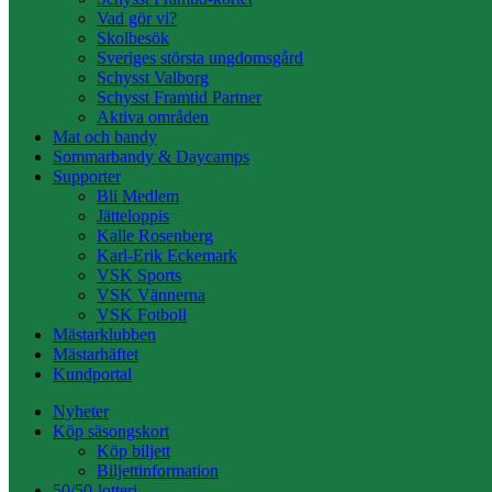
Vad gör vi?
Skolbesök
Sveriges största ungdomsgård
Schysst Valborg
Schysst Framtid Partner
Aktiva områden
Mat och bandy
Sommarbandy & Daycamps
Supporter
Bli Medlem
Jätteloppis
Kalle Rosenberg
Karl-Erik Eckemark
VSK Sports
VSK Vännerna
VSK Fotboll
Mästarklubben
Mästarhäftet
Kundportal
Nyheter
Köp säsongskort
Köp biljett
Biljettinformation
50/50-lotteri