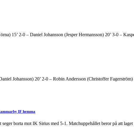
örna) 15’ 2-0 – Daniel Johansson (Jesper Hermansson) 20’ 3-0 – Kaspe
niel Johansson) 20’ 2-0 – Robin Andersson (Christoffer Fagerström)
ör Hammarby IF hemma
et seger borta mot IK Sirius med 5-1. Matchuppehållet beror på att laget