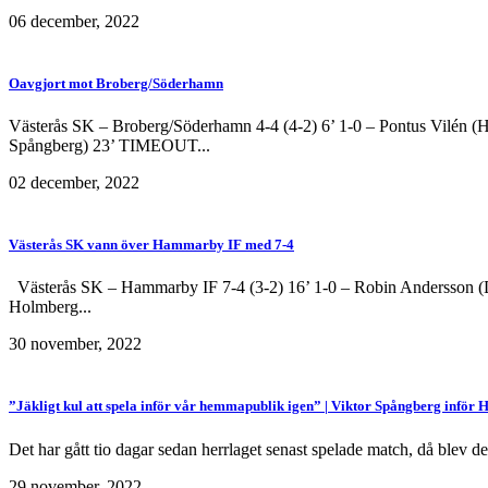
06 december, 2022
Oavgjort mot Broberg/Söderhamn
Västerås SK – Broberg/Söderhamn 4-4 (4-2) 6’ 1-0 – Pontus Vilén (H
Spångberg) 23’ TIMEOUT...
02 december, 2022
Västerås SK vann över Hammarby IF med 7-4
Västerås SK – Hammarby IF 7-4 (3-2) 16’ 1-0 – Robin Andersson (Da
Holmberg...
30 november, 2022
”Jäkligt kul att spela inför vår hemmapublik igen” | Viktor Spångberg inf
Det har gått tio dagar sedan herrlaget senast spelade match, då blev d
29 november, 2022