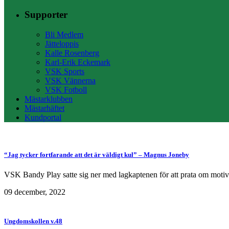
Supporter
Bli Medlem
Jätteloppis
Kalle Rosenberg
Karl-Erik Eckemark
VSK Sports
VSK Vännerna
VSK Fotboll
Mästarklubben
Mästarhäftet
Kundportal
“Jag tycker fortfarande att det är väldigt kul” – Magnus Joneby
VSK Bandy Play satte sig ner med lagkaptenen för att prata om motivatio
09 december, 2022
Ungdomskollen v.48