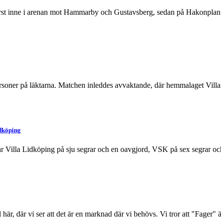
rst inne i arenan mot Hammarby och Gustavsberg, sedan på Hakonplan 
rsoner på läktarna. Matchen inleddes avvaktande, där hemmalaget Villa 
idköping
år Villa Lidköping på sju segrar och en oavgjord, VSK på sex segrar och
här, där vi ser att det är en marknad där vi behövs. Vi tror att "Fager" ä