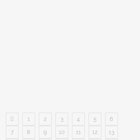
Rasmus Sjöström, Max Mårtensson, Filip Mörkdal...
09 februari, 2017
DAM: VINST TROTS DÅLIG FART UNDER
SKRIDSKORNA
Damlaget åkte upp till Sandviken och vann kvällens
bortamatch mot Sandvikens AIK med 6-4. Men laget är inte
nöjda med sin insats. – Vi hade ingen fart alls, säger Malin...
08 februari, 2017
1
2
3
4
5
6
7
8
9
10
11
12
13