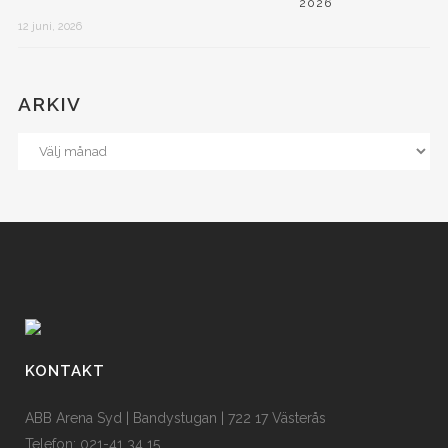
2026
12 juni, 2026
ARKIV
KONTAKT
ABB Arena Syd | Bandystugan | 722 17 Västerås
Telefon: 021-41 34 15