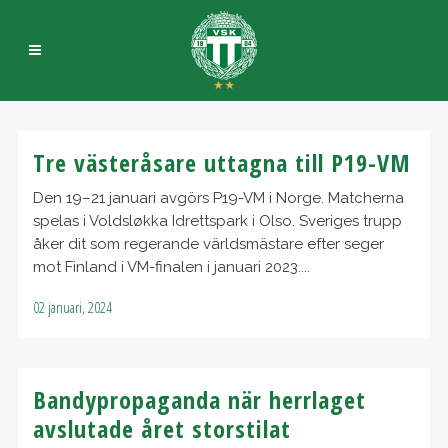
Tre västeråsare uttagna till P19-VM
Den 19–21 januari avgörs P19-VM i Norge. Matcherna
spelas i Voldsløkka Idrettspark i Olso. Sveriges trupp
åker dit som regerande världsmästare efter seger
mot Finland i VM-finalen i januari 2023....
02 januari, 2024
Bandypropaganda när herrlaget
avslutade året storstilat