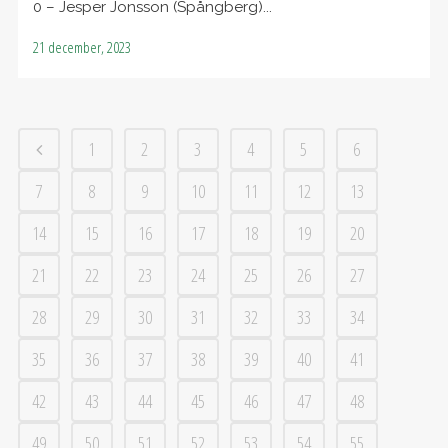
0 – Jesper Jonsson (Spångberg)...
21 december, 2023
1
2
3
4
5
6
7
8
9
10
11
12
13
14
15
16
17
18
19
20
21
22
23
24
25
26
27
28
29
30
31
32
33
34
35
36
37
38
39
40
41
42
43
44
45
46
47
48
49
50
51
52
53
54
55