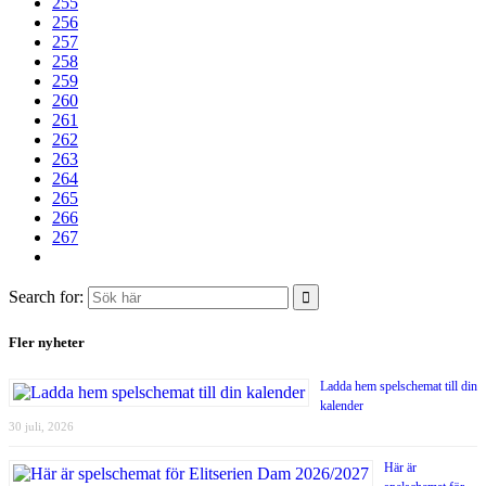
255
256
257
258
259
260
261
262
263
264
265
266
267
Search for:
Fler nyheter
Ladda hem spelschemat till din
kalender
30 juli, 2026
Här är