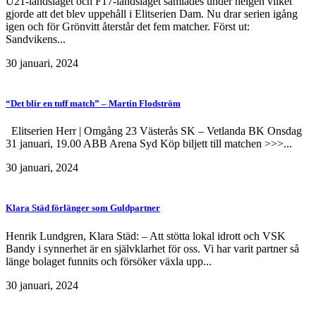
U21-landslaget och F17-landslaget samlades under helgen vilket
gjorde att det blev uppehåll i Elitserien Dam. Nu drar serien igång
igen och för Grönvitt återstår det fem matcher. Först ut:
Sandvikens...
30 januari, 2024
“Det blir en tuff match” – Martin Flodström
Elitserien Herr | Omgång 23 Västerås SK – Vetlanda BK Onsdag
31 januari, 19.00 ABB Arena Syd Köp biljett till matchen >>>...
30 januari, 2024
Klara Städ förlänger som Guldpartner
Henrik Lundgren, Klara Städ: – Att stötta lokal idrott och VSK
Bandy i synnerhet är en självklarhet för oss. Vi har varit partner så
länge bolaget funnits och försöker växla upp...
30 januari, 2024