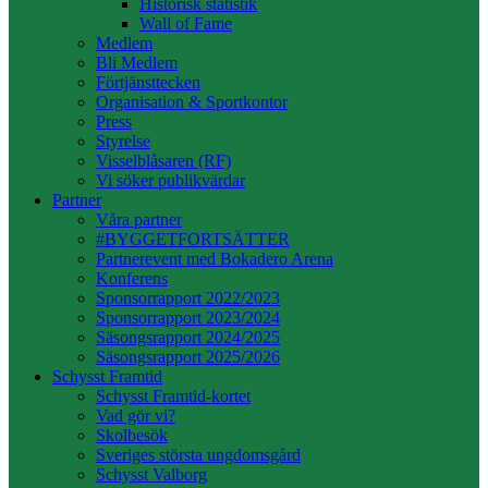
Historisk statistik
Wall of Fame
Medlem
Bli Medlem
Förtjänsttecken
Organisation & Sportkontor
Press
Styrelse
Visselblåsaren (RF)
Vi söker publikvärdar
Partner
Våra partner
#BYGGETFORTSÄTTER
Partnerevent med Bokadero Arena
Konferens
Sponsorrapport 2022/2023
Sponsorrapport 2023/2024
Säsongsrapport 2024/2025
Säsongsrapport 2025/2026
Schysst Framtid
Schysst Framtid-kortet
Vad gör vi?
Skolbesök
Sveriges största ungdomsgård
Schysst Valborg