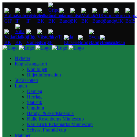
Nyheter
Köp säsongskort
Köp biljett
Biljettinformation
50/50-lotteri
Lagen
Damlag
Herrlag
Statistik
Ungdom
Bandy- & skridskoskola
Kalle Rosenbergs Minnescup
Karl-Erick Eckemarks Minnescup
Schysst Framtid cup
Matcher