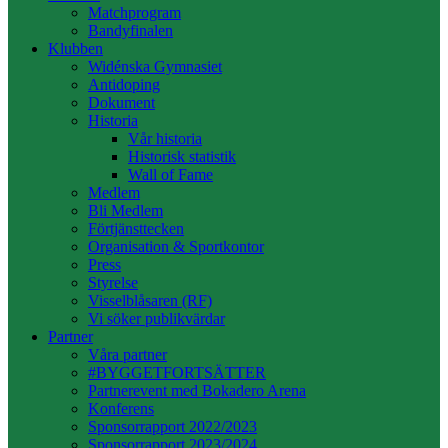
Matchprogram
Bandyfinalen
Klubben
Widénska Gymnasiet
Antidoping
Dokument
Historia
Vår historia
Historisk statistik
Wall of Fame
Medlem
Bli Medlem
Förtjänsttecken
Organisation & Sportkontor
Press
Styrelse
Visselblåsaren (RF)
Vi söker publikvärdar
Partner
Våra partner
#BYGGETFORTSÄTTER
Partnerevent med Bokadero Arena
Konferens
Sponsorrapport 2022/2023
Sponsorrapport 2023/2024