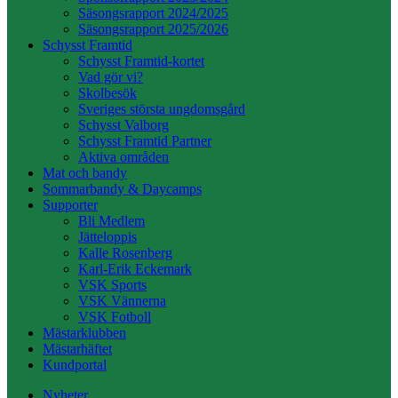
Säsongsrapport 2024/2025
Säsongsrapport 2025/2026
Schysst Framtid
Schysst Framtid-kortet
Vad gör vi?
Skolbesök
Sveriges största ungdomsgård
Schysst Valborg
Schysst Framtid Partner
Aktiva områden
Mat och bandy
Sommarbandy & Daycamps
Supporter
Bli Medlem
Jätteloppis
Kalle Rosenberg
Karl-Erik Eckemark
VSK Sports
VSK Vännerna
VSK Fotboll
Mästarklubben
Mästarhäftet
Kundportal
Nyheter