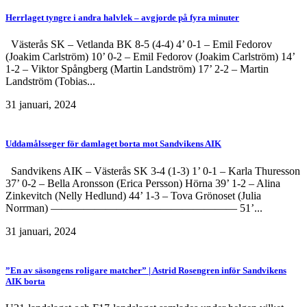
Herrlaget tyngre i andra halvlek – avgjorde på fyra minuter
Västerås SK – Vetlanda BK 8-5 (4-4) 4’ 0-1 – Emil Fedorov
(Joakim Carlström) 10’ 0-2 – Emil Fedorov (Joakim Carlström) 14’
1-2 – Viktor Spångberg (Martin Landström) 17’ 2-2 – Martin
Landström (Tobias...
31 januari, 2024
Uddamålsseger för damlaget borta mot Sandvikens AIK
Sandvikens AIK – Västerås SK 3-4 (1-3) 1’ 0-1 – Karla Thuresson
37’ 0-2 – Bella Aronsson (Erica Persson) Hörna 39’ 1-2 – Alina
Zinkevitch (Nelly Hedlund) 44’ 1-3 – Tova Grönoset (Julia
Norrman) ————————————————— 51’...
31 januari, 2024
”En av säsongens roligare matcher” | Astrid Rosengren inför Sandvikens
AIK borta