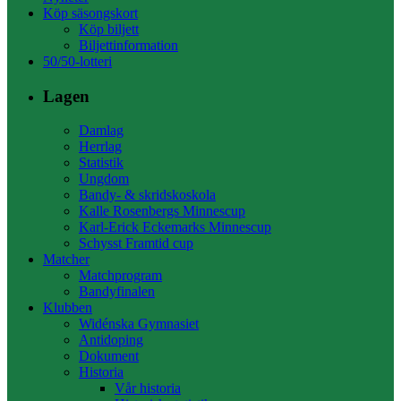
Köp säsongskort
Köp biljett
Biljettinformation
50/50-lotteri
Lagen
Damlag
Herrlag
Statistik
Ungdom
Bandy- & skridskoskola
Kalle Rosenbergs Minnescup
Karl-Erick Eckemarks Minnescup
Schysst Framtid cup
Matcher
Matchprogram
Bandyfinalen
Klubben
Widénska Gymnasiet
Antidoping
Dokument
Historia
Vår historia