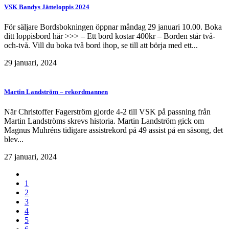
VSK Bandys Jätteloppis 2024
För säljare Bordsbokningen öppnar måndag 29 januari 10.00. Boka
ditt loppisbord här >>> – Ett bord kostar 400kr – Borden står två-
och-två. Vill du boka två bord ihop, se till att börja med ett...
29 januari, 2024
Martin Landström – rekordmannen
När Christoffer Fagerström gjorde 4-2 till VSK på passning från
Martin Landströms skrevs historia. Martin Landström gick om
Magnus Muhréns tidigare assistrekord på 49 assist på en säsong, det
blev...
27 januari, 2024
1
2
3
4
5