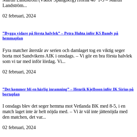
Landström...
02 februari, 2024
”Bygga vidare på första halvlek” – Petra Huhta inför KS Bandy på
hemmaplan
Fyra matcher återstår av serien och damlaget tog en viktig seger
borta mot Sandvikens AIK i onsdags. – Vi gör en bra första halvlek
som vi tar med inför lördag. Vi...
02 februari, 2024
”Det kommer bli en härlig inramning” – Henrik Kjellsson inför IK Sirius på
bortaplan
I onsdags blev det seger hemma mot Vetlanda BK med 8-5, i en
match laget inte är helt nöjda med. – Vi är väl inte jättenöjda med
den matchen, det var...
02 februari, 2024