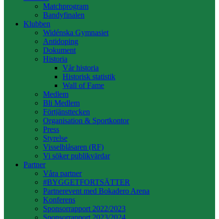
Matchprogram
Bandyfinalen
Klubben
Widénska Gymnasiet
Antidoping
Dokument
Historia
Vår historia
Historisk statistik
Wall of Fame
Medlem
Bli Medlem
Förtjänsttecken
Organisation & Sportkontor
Press
Styrelse
Visselblåsaren (RF)
Vi söker publikvärdar
Partner
Våra partner
#BYGGETFORTSÄTTER
Partnerevent med Bokadero Arena
Konferens
Sponsorrapport 2022/2023
Sponsorrapport 2023/2024