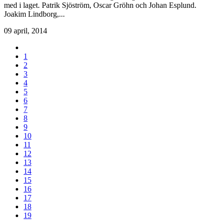
med i laget. Patrik Sjöström, Oscar Gröhn och Johan Esplund.
Joakim Lindborg,...
09 april, 2014
1
2
3
4
5
6
7
8
9
10
11
12
13
14
15
16
17
18
19