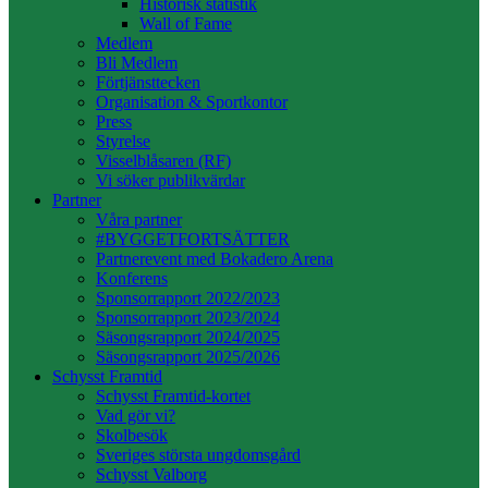
Historisk statistik
Wall of Fame
Medlem
Bli Medlem
Förtjänsttecken
Organisation & Sportkontor
Press
Styrelse
Visselblåsaren (RF)
Vi söker publikvärdar
Partner
Våra partner
#BYGGETFORTSÄTTER
Partnerevent med Bokadero Arena
Konferens
Sponsorrapport 2022/2023
Sponsorrapport 2023/2024
Säsongsrapport 2024/2025
Säsongsrapport 2025/2026
Schysst Framtid
Schysst Framtid-kortet
Vad gör vi?
Skolbesök
Sveriges största ungdomsgård
Schysst Valborg