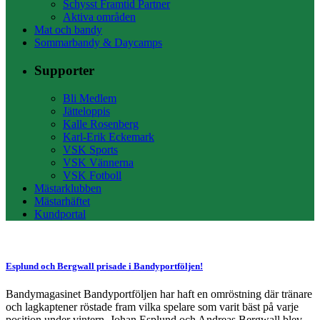
Schysst Framtid Partner
Aktiva områden
Mat och bandy
Sommarbandy & Daycamps
Supporter
Bli Medlem
Jätteloppis
Kalle Rosenberg
Karl-Erik Eckemark
VSK Sports
VSK Vännerna
VSK Fotboll
Mästarklubben
Mästarhäftet
Kundportal
Esplund och Bergwall prisade i Bandyportföljen!
Bandymagasinet Bandyportföljen har haft en omröstning där tränare
och lagkaptener röstade fram vilka spelare som varit bäst på varje
position under vintern. Johan Esplund och Andreas Bergwall blev