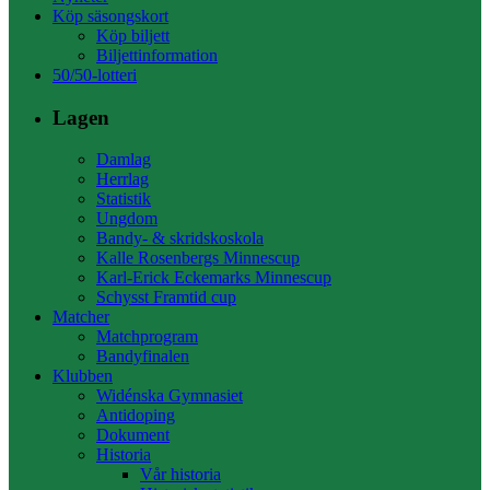
Köp säsongskort
Köp biljett
Biljettinformation
50/50-lotteri
Lagen
Damlag
Herrlag
Statistik
Ungdom
Bandy- & skridskoskola
Kalle Rosenbergs Minnescup
Karl-Erick Eckemarks Minnescup
Schysst Framtid cup
Matcher
Matchprogram
Bandyfinalen
Klubben
Widénska Gymnasiet
Antidoping
Dokument
Historia
Vår historia