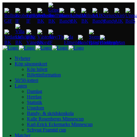
Nyheter
Köp säsongskort
Köp biljett
Biljettinformation
50/50-lotteri
Lagen
Damlag
Herrlag
Statistik
Ungdom
Bandy- & skridskoskola
Kalle Rosenbergs Minnescup
Karl-Erick Eckemarks Minnescup
Schysst Framtid cup
Matcher