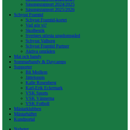
Säsongsrapport 2024/2025
Säsongsrapport 2025/2026
Schysst Framtid
Schysst Framtid-kortet
Vad gör vi?
Skolbesök
Sveriges största ungdomsgård
Schysst Valborg
Schysst Framtid Partner
Aktiva områden
Mat och bandy
Sommarbandy & Daycamps
Supporter
Bli Medlem
Jätteloppis
Kalle Rosenberg
Karl-Erik Eckemark
VSK Sports
VSK Vännerna
VSK Fotboll
Mästarklubben
Mästarhäftet
Kundportal
Nyheter